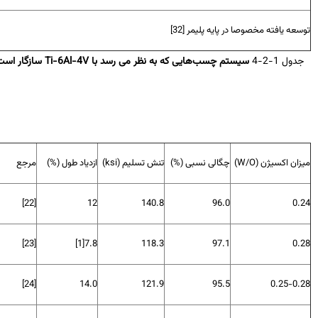
عه یافته مخصوصا در پایه پلیمر [32]
دول 1-2-4
سیستم چسب‌هایی که به نظر می رسد با
Ti-6Al-4V
سازگار است
زان اکسیژن (
W/O
)
چگالی نسبی (%)
تنش تسلیم (
ksi
)
ازدیاد طول (%)
مرجع
[22]
12
140.8
96.0
0.
[23]
[1]
7.8
118.3
97.1
0.
[24]
14.0
121.9
95.5
0.25-0.