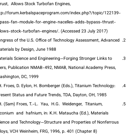
Thrust, Allows Stock Turbofan Engines,
http://forum.kerbalspaceprogram.com/index.php?/topic/122139-
bypass-fan-module-for-engine-nacelles-adds-bypass-thrust-
allows-stock-turbofan-engines/. (Accessed 23 July 2017).
Congress of the U.S. Office of Technology Assessment, Advanced
Materials by Design, June 1988.
Materials Science and Engineering—Forging Stronger Links to
Users, Publication NMAB-492, NMAB, National Academy Press,
Washington, DC, 1999.
F.H. Froes, D. Eylon, H. Bomberger (Eds.), Titanium Technology:
Present Status and Future Trends, TDA, Dayton, OH, 1985.
F.H. (Sam) Froes, T.-L. Yau, H.G. Weidenger, Titanium,
zirconium and hafnium, in: K.H. Mataucha (Ed.), Materials
Science and Technology—Structure and Properties of Nonferrous
Alloys, VCH Weinheim, FRG, 1996, p. 401 (Chapter 8).