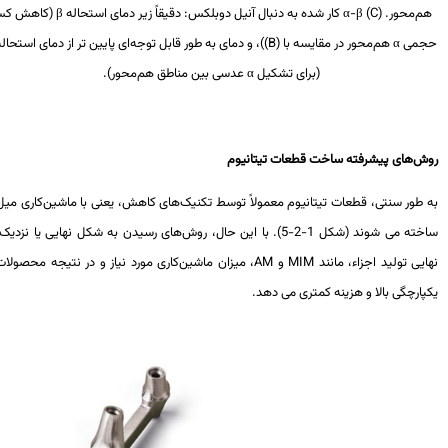
م‌محور.
(C)
α-β
کار شده به دنبال آنیل دوبلکس: دقیقاً زیر دمای استحاله
β
(کاهش کسر
می
α
هم‌محور در مقایسه با
(B)
)، و دمای به طور قابل توجه‌ای پایین تر از دمای استحاله
β
(برای تشکیل
α
عدسی بین مناطق هم‌محور).
ش‌های پیشرفته ساخت قطعات تیتانیوم
 طور سنتی، قطعات تیتانیوم معمولاً توسط تکنیک‌های کاهش، یعنی با ماشین‌کاری میل‌ها
ساخته می شوند (شکل 1-2-5). با این حال، روش‌های رسیدن به شکل نهایی یا نزدیک به
یی تولید اجزاء، مانند
MIM
و
AM
، میزان ماشین‌کاری مورد نیاز و در نتیجه محصولات با
ارچگی بالا و هزینه کمتری می دهد.