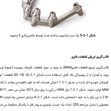
شکل 1-2-5
یک جزء تیتانیوم ساخته شده توسط ماشین‌کاری 5 محوره.
لب‌گیری تزریقی قطعات فلزی
لب‌گیری تزریق قطعات فلزی(
MIM
) به ویژه در مورد قطعات کوچک پیچیده (عموماً وزن 1
پوند یا کمتر) یا با پیچیدگی بالا، قابل استفاده است (شکل 1-2-6)، [18-32] قطعات "توپر"
 خودرو ذکر شده در جدول 1-2-1 اجزائی هستند که به طور بالقوه می توانند با تکنیک
M
تولید شوند. شکل 1-2-7 بازار
MIM
در ژاپن را برای سال 2015 نشان می دهد.
MIM Ti
MIM
معمولی را نشان می‌دهد [20]. ابتدا، یک چسب پلیمری و پودر فلز با یکدیگر مخلوط می شوند