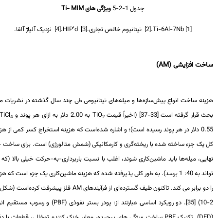
جدول 1-2-5
ویژگی های
Ti- MIM
[1]
Ti-6Al-7Nb
.
[2]
تیتانیوم خالص تجاری.
[3]
HIP’d
.
[4]
نزدیک آلیاژ آلفا.
ت افزایشی (AM)
ینه ساخت انواع پیش‌سازه‌ها و میله‌های تیتانیومی طی چند سال گذشته در نشریات مورد
قرار گرفته است [33-37] (اخیراً قیمت
TiO
به 2.00 دلار به ازای هر پوند و
TiCl
به
4
2
0.55 دلار در هر پوند رسیده است)؛ و اشاره شده‌است که هزینه استخراج کسر کمی از هزینه
 یک جزء ساخته شده با ریخته‌گری و کارمکانیکی (شمش متالورژی) است. برای ساخت جزء
یی، میله‌ها باید ماشین‌کاری شوند، اغلب با نسبت باربرداری-به-حرکت خیلی بالا (که می
تواند به 40: 1 برسد). به طور کلی پذیرفته شده که هزینه ماشین‌کاری یک جزء است که هزینه
دو برابر می کند. تاکنون طیف گسترده‌ای از فرآیندهای
AM
فلز پیشرفت کرده‌است (شکل 1-
PBF
) و رسوب مستقیم انرژی
DE
). تکنیک
PBF
ساخت ویژگی های پیچیده، معابر خنک کننده توخالی، قطعات با دقت