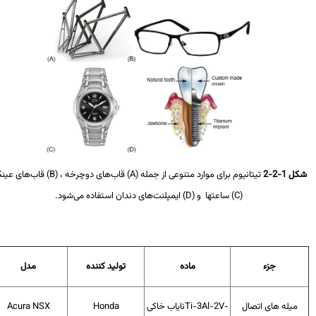
 1-2-2
تیتانیوم برای موارد متنوعی از جمله (
A
) قاب‌های دوچرخه ، (
B
) قاب‌های عینک،
(
C
) ساعت‍ها و (
D
) ایمپلنت‌های دندان استفاده می‌شود.
جزء
ماده
تولید کننده
مدل
میله های اتصال
Ti-3Al-2V-
نایاب خاکی
Honda
Acura NSX