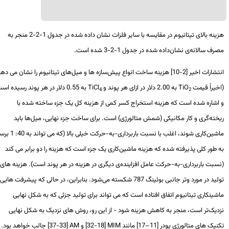
هزینه بالای تیتانیوم در مقایسه با سایر فلزات نشان داده شده در جدول 1-2-2 منجر به
ف سالانه‌ی نشان‌داده شده در جدول 1-2-3 شده است.
انتشارات اخیر [2-10] هزینه ساخت انواع پیش‌سازه ها و میل‌های تیتانیوم را نشان می دهد
یراً قیمت
TiO
به 2.00 دلار در ازای هر پوند و
TiCl
به 0.55 دلار در هر پوند رسیده است)
4
2
اشاره شده است که هزینه استخراج کسر کمی از هزینه کل یک جزء ساخته شده با
ته‌گری و کار مکانیکی (شمش متالورژی) است. برای ساخت جزء نهایی، میل‌ها باید
ماشین‌کاری شوند، اغلب با نسبت باربرداری-به-حرکت خیلی بالا (که می تواند به 40: 1 برسد).
طور کلی پذیرفته شده که هزینه ماشین‌کاری یک جزء است که هزینه را دو برابر می کند
بت باربرداری-به-حرکت عامل افزاینده‌ی دیگری در هزینه در هر پوند است). هزینه های
تولید در مورد وتر جانبی بوئینگ 787 شکسته می‌شود. بنابراین، در حالی که پیشرفت هایی در
ینکاری تیتانیوم اتفاق افتاده است که می تواند برای تولید جزئی که به شکل نهایی
دیک
تر است، منجر به کاهش هزینه شود - از این رو، روش های نزدیک به شکل نهایی
ک های متالورژی پودر [11–17] مانند
MIM
[18-32] و
AM
[33-37] جالب خواهد بود.