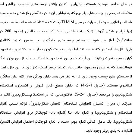
 حال حاضر موجود هستند. بنابراین، اکنون یافتن چسب‌های مناسب چالش است.
سفانه، بعضی از چسب‌های پلیمری که به توانایی آن‌ها در به آسانی باز شدن به مونومرهای
خالص آغازین خود طی حرارت در میان
Ti MIM
پخت شده شناخته شده اند، مناسب نیستند
زیرا دپلیمر شدن آن‌ها نزدیک به دماهایی است که جذب ناخالصی (حدود 260 درجه
نتیگراد) آغاز می شود. سیستم چسب‌های جایگزین، بر اساس تجزیه کاتالیزوری
‌استال‌ها، امیدوار کننده هستند اما برای مدیریت کردن بخار اسید کاتالیزور به تجهیزات
ن و سرمایه‌بر نیاز دارند. این فرایند همچنین به یک وسیله مناسب برای از بین بردن الیگومر
الدهید که به عنوان محصول جانبی برای تجزیه پلیمر است، نیاز دارد. با این حال، تعدادی
 سیستم های چسب وجود دارد که به نظر می رسد دارای ویژگی های لازم برای سازگاری با
تیتانیوم هستند (جدول 1-2-4) که دارای سطح قابل قبولی از اکسیژن، استحکام و
شکل‌پذیری را می‌دهد (جدول 1-2-5). فاکتورهایی که در استحکام_شکل‌پذیری تاثیر دارند
ارتند از: میزان اکسیژن (افزایش استحکام، کاهش ‌شکل‌پذیری)، تراکم نسبی (افزایش
تحکام و شکل‌پذیری) و اندازه دانه بتا (اندازه دانه کوچک‌تر برای افزایش استحکام و
‌پذیری). یک عامل اضافی اندازه پودر است، با اندازه کوچک‌تر احتمال افزایش اکسیژن و
ازه دانه بتای ریزتر وجود دارد.