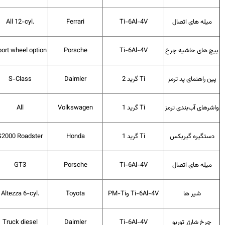
میله های اتصال
Ti-6Al-4V
Ferrari
All 12-cyl.
چ های حاشیه چرخ
Ti-6Al-4V
Porsche
Sport wheel option
ین راهنمای پد ترمز
Ti
گرید 2
Daimler
S-Class
شرهای آب‌بندی ترمز
Ti
گرید 1
Volkswagen
All
دستگیره گیربکس
Ti
گرید 1
Honda
S2000 Roadster
میله های اتصال
Ti-6Al-4V
Porsche
GT3
شیر ها
Ti-6Al-4V
و
PM-Ti
Toyota
Altezza 6-cyl.
چرخ شارژر توربو
Ti-6Al-4V
Daimler
Truck diesel