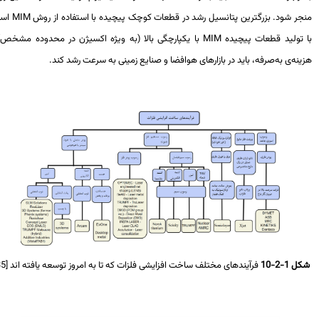
جر شود. بزرگترین پتانسیل رشد در قطعات کوچک پیچیده با استفاده از روش
MIM
است.
 تولید قطعات پیچیده
MIM
با یکپارچگی بالا (به ویژه اکسیژن در محدوده مشخص) با
نه‌ی به‌صرفه، باید در بازارهای هوافضا و صنایع زمینی به سرعت رشد کند.
 1-2-10
فرآیندهای مختلف ساخت افزایشی فلزات که تا به امروز توسعه یافته اند [35].