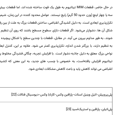
 حال حاضر، قطعات
MIM
تیتانیوم به طول یک فوت ساخته شده اند، اما قطعات بیش از
سه یا چهار اینچ (وزن حدود 50 گرم) رایج نیستند. عوامل محدود کننده در این زمان، شیمی و
رارپذیری ابعادی است. به دلیل کشیدگی انقباضی، ساختن قطعات بزرگ به علت از بین رفتن
ل آن ها، دشوارتر می‌شود. اگر قطعات دارای سطوح مسطح باشند که روی آن تنظیم می
د، به طور مداوم بیرون می آیند. در مقابل، قطعات با چندین سطح با اشکال پیچیده نیاز
تنظیم دارند، با بزرگتر شدن اندازه، تکرارپذیری کمتر می شود. علاوه بر این، کنترل ابعادی
احی بزرگِ معلق به دلیل جاذبه دشوار است. با افزایش تجربه، چگالی فشردگی مخلوط پودر
تانیوم افزایش یافته‌است، به خصوص با چسب های جدید، به این معنی که کشیدگی
قباضی می تواند کاهش یابد و باعث کاهش مشکلات ابعادی شود.
ی‌پروپیلن-اتیل وینیل استات-پارافین وکس-کارنابا وکس-دیوسیتال فتالات [22]
‌اتیلن، پارافین و استریک‌اسید [23]