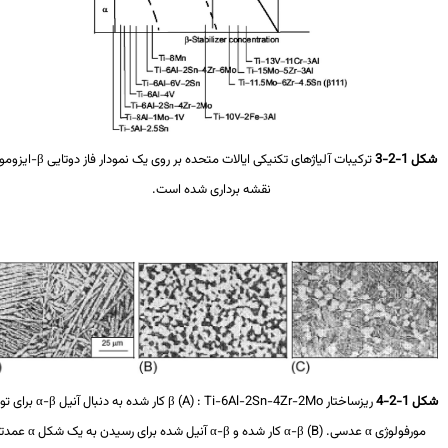
1-2-3
ترکیبات آلیاژهای تکنیکی ایالات متحده بر روی یک نمودار فاز دوتایی
β
-ایزومورف
نقشه برداری شده است.
1-2-4
ریزساختار
Ti-6Al-2Sn-4Zr-2Mo
:
(A)
β
کار شده به دنبال آنیل
α-β
برای تولید
مورفولوژی
α
عدسی.
(B)
α-β
کار شده و
α-β
آنیل شده برای رسیدن به یک شکل
α
عمدتا