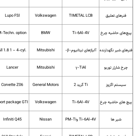
فنر‌های تعلیق
TIMETAL LCB
Volkswagen
Lupo FSl
چ‌های حاشیه چرخ
Ti-6Al-4V
BMW
M-Techn. option
ر‌های شیر‌ نگهدارنده
آلیاژهای تیتانیوم-
β
-
Mitsubishi
All 1.8 1 – 4-cyl.
چرخ شارژر توربو
γ-TiAl
Mitsubishi
Lancer
سیستم اگزوز
Ti
گرید 2
General Motors
Corvette Z06
چ های حاشیه چرخ
Ti-6AI-4V
Volkswagen
Sport package GTI
شیر ها
Ti-6Al-4V
و
PM-Ti
Nissan
Infiniti Q45