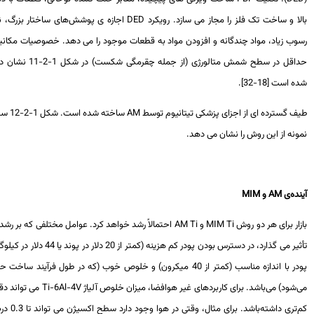
لا و ساخت تک فلز را مجاز می سازد. رویکرد
DED
اجازه ی پوشش‌های ساختار بزرگ، نرخ
وب زیاد، مواد چندگانه و افزودن مواد به قطعات موجود را می دهد. خصوصیات مکانیکی
حداقل در سطح شمش متالورژی (از جمله چقرمگی شکست) در شکل 1-2-11 نشان داده
است [18-32].
ف گسترده ای از اجزای پزشکی تیتانیوم توسط
AM
ساخته شده است. شکل 1-2-12 سه
نه از این روش را نشان می دهد.
‌ی AM و MIM
ار برای هر دو روش
MIM Ti
و
AM Ti
احتمالاً رشد خواهد کرد. عوامل مختلفی که بر رشد آن
تأثیر می گذارد، در دسترس بودن پودر کم هزینه (کمتر از 20 دلار در پوند یا 44 دلار در کیلوگرم)
پودر با اندازه مناسب (کمتر از 40 میکرون) و خلوص خوب (که در طول فرآیند ساخت حفظ
شود) می‌باشد. برای کاربردهای غیر هوافضا، میزان خلوص آلیاژ
Ti-6Al-4V
می تواند دقیق
کم‌تری داشته‌باشد. برای مثال، وقتی در هوا وجود دارد سطح اکسیژن می تواند تا 0.3 درصد