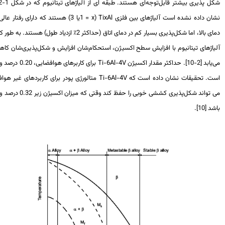
شکل پذیری بیشتر قابل‌توجه‌ای‌‌ هستند. طبقه ای از آلیاژهای تیتانیوم که در شکل 1-2-3
ان داده نشده است آلیاژهای بین فلزی
TixAl
(
x
=
1یا 3) هستند که دارای رفتار عالی در
دمای بالا، اما شکل‌پذیری بسیار کم در دمای اتاق (حداکثر 2٪ ازدیاد طول) هستند. به طور کلی،
یاژهای تیتانیوم با افزایش سطح اکسیژن، استحکام‌شان‌ افزایش و شکل‌پذیری‌شان کاهش
-10]. حداکثر مقدار اکسیژن
Ti-6Al-4V
برای کاربرهای هوافضایی،
0.20
درصد وزنی
ت. تحقیقات نشان داده است که
Ti-6Al-4V
متالورژی پودر برای کاربردهای غیر هوافضا
می تواند شکل‌پذیری کششی خوبی را حفظ کند وقتی که میزان اکسیژن زیر 0.32 درصد وزنی
 [10].