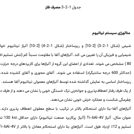
جدول 1-2-3
مصرف فلز
الورژی سیستم تیتانیوم
شیمی (شکل 1-2-3) [2-10] و ریزساختار (شکل 1-2-4) [2-10] آلیاژ تیتانیوم خواص
یایی و فیزیکی آن را تعیین می کند. آلیاژهای آلفا با مقاومت نسبتاً کم (تنش تسلیم
ksi
≥
80 ) مشخص می شوند. تعدادی از اعضای این گروه از آلیاژها برای کاربردهای درجه حرارت بالا
(حداکثر 600 درجه سانتیگراد) استفاده می شوند. آلفای محوری و آلفای کشیده شده، دو
زساختار اساسی به نمایش گذاشته شده توسط آلیاژهای معمولی تیتانیوم آلفا هستند. آنها
یک طرف رفتار انعطاف‌پذیری و جوانه‌زنی ترک خستگی خوبی را نشان می دهند و از طرف دیگر
رمگی شکست و عملکرد خزش خوبی نشان می‌دهند.
اژهای آلفا-بتا دارای استحکام بالاتر در ترکیب با سطح معقولی انعطاف پذیری دارند. به
ان مثال، آلیاژ
Ti-6Al-4V
(آلیاژ پرکاربرد صنعت تیتانیوم) دارای حداقل
ksi
130 تنش
 طول است. آلیاژهای بتا دارای استحکام معادل یا بالاتر از
Ti-6Al-4V
با