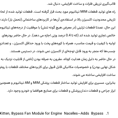
ب‌گیری تزریقی فلزات و ساخت افزایشی، دنبال شد.
ه های تولید قطعات
MIM
تیتانیوم مورد بحث قرار گرفته است. قطعات تولید شده از لحاظ
یخی محدودیت اکسیژن بالا در استفاده‌ی آن‌ها در کاربردهای ساختمانی (تحمل بار) دارند؛ با
 حال، عمدتا قطعات تزئینی (در معرض هیچ گونه تنش) با موفقیت از درجه‌های تیتانیوم
خالص تجاری تولید شده اند (که تا 0.4 درصد وزنی اجازه می دهد). در حال حاضر پودرهای
یه با کیفیت و قیمت مناسب، همراه با کوره‌های پخت با ورود حداقل اکسیژن ، و تعدادی از
ب‌ها که منجر به ورود قابل توجه‌ای از اکسیژن نمی شوند، در دسترس هستند.
حال حاضر به دلیل زمان هدایت کوتاه، مقرون به صرفه بودن (ناشی از قابلیت نزدیک به
ل نهایی بودن) و خصوصیات مکانیکی قابل قبول برای کاربردهای مختلف قطعات با روش
خت افزایشی ساخته می شوند.
ابراین، مسیری برای افزایش تولید ساختار قطعات پزشکی
MIM
و
AM
تیتانیوم و همچنین
ار جراحی و قطعات دندان‌پزشکی و قطعات برای صنایع هوافضا و خودرو وجود دارد.
P. Kitten, Bypass Fan Module for Engine Nacelles—Adds Bypass