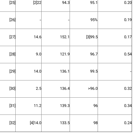
[25]
[2]
22
94.3
95.1
0.
[26]
-
-
95%
0.
[27]
14.6
152.1
[3]
99.5
0.
[28]
9.0
121.9
96.7
0.
[29]
14.0
136.1
99.5
[30]
2.5
136.4
96.0<
0.
[31]
11.2
139.3
96
0.
[32]
[4]
14.0
133.5
98
0.