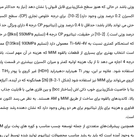
ی باشد در حالی که هنوز سطح شکل‌پذیری قابل قبولی را نشان دهد (نیاز به حداکثر میزان
وزنی وجود دارد) [2-10]. برای درجه خلوص تجاری (
CP
)، سطح اکسیژن
می تواند بالاتر باشد؛ حداقل تا 0.4 درصد وزنی (تیتانیوم
CP
درجه 4 دارای ویژگی حد 0.4
وزنی است.). [2-10] در حقیقت، تیتانیوم
CP
درجه 4 (تسلیم
MPa
550 [
ksi
8]) در حالی
 استحکام کمتری نسبت به
Ti-6Al-4V
معمولی دارد (تسلیم
MPa
930 [
ksi
135]) ممکن
ت انتخاب بهتری برای بسیاری از قطعات بالقوه
MIM
که هزینه در آن مهم است، باشد.
درجه 4 اجازه می دهد تا از یک هزینه اولیه کمتر و میزان اکسیژن بیشتری در قسمت پایانی
فاده شود. علاوه بر این، پودر
Ti
هیدراید-دهیدراید (
HDH
) غیر کروی یا پودر
TiH
غیر
2
ی می‌تواند برای
MIM
نیز استفاده شود (شکل 1-2-8) [26] همانگونه که در آینده، آلیاژهای
ا با خاصیت شکل‌پذیری خوب ذاتی اش (ساختار
bcc
) و بین فلزی هایی با قابلیت جذاب دما
ا، کاندیدهای بالقوه برای ساخت از طریق
MIM
و
AM
هستند. به نظر می رسد اکنون علم،
وری و هزینه برای بازار تیتانیوم برای هر دو روش وجود دارد که نشان دهنده رشد چشمگیر
ت.
چنین پیشرفت‌های متعددی از جمله توسعه چسب مناسب و کوره های پخت برای
MIM
 وجود آمده است که باید به رشد مناسب محصولات تیتانیوم تولید شده توسط این روش