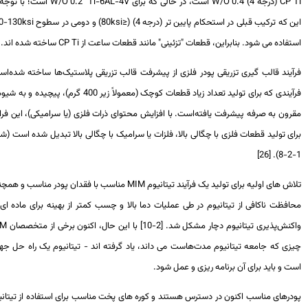
CP 
(درجه 4) 0.4
W/O
است، در حالی که برای
Ti-6AL-4V
0.2
W/O
است؛ با توجه به
 که ترکیب قبلی در استحکام پایین تر (درجه 4) (≤
ksi
80) و دومی در سطوح
ksi
130-140
فاده می شود. بنابراین، قطعات "تزئینی" مانند قطعات ساعت از
CP Ti
ساخته شده اند.
آیند قالب گیری تزریقی پودر فلزی از پیشرفت قالب تزریقی پلاستیک‌ها ساخته شده‌است،
فرآیندی که برای تولید تعداد زیاد قطعات کوچک (معمولاً زیر 400 گرم)، پیچیده و به شیوه‌ای
ون به صرفه پیشرفت یافته‌است. با افزایش محتوای ذرات فلزی (یا سرامیکی)، این فرایند
ی تولید قطعات فلزی با چگالی بالا، فلزات یا سرامیک با چگالی بالا تبدیل شده است (شکل
ش های اولیه برای تولید یک فرآیند تیتانیوم
MIM
مناسب با فقدان پودر مناسب و همچنین
فظت ناکافی از تیتانیوم در طی عملیات دما بالا و چسب کمتر از بهینه برای ماده ای به
‌پذیری تیتانیوم دچار مشکل شد. [2-10] با این حال، اکنون برخی از متخصصان
MIM
زی که جامعه تیتانیوم مدت‌هاست می داند، یاد گرفته اند - تیتانیوم یک راه حل جهانی
 و باید برای آن برنامه ریزی و عمل شود.
درهای مناسب اکنون در دسترس هستند و کوره های پخت مناسب برای استفاده از تیتانیوم