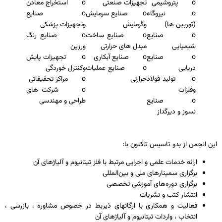
o پتروشیمی
تجهیزات صنعتی
o استخراج معادن
o نیروگاه
o صنایع سرمایش
o صنایع
(توربین ها)
وگرمایش
وتجهیزات پزشکی
o صنایع
o صنایع ساخت
o صنایع رنگ
شیمیایی
مبدل های حرارتی
ورزین
o صنایع
o صنایع آبکاری
o تجهیزات پایش
دریایی
o صنایع عملیات
وکنترل خوردگی
o تولید فولاد
حرارتی
o مراکز تحقیقاتی
وفلزات
o شرکت های
o صنایع
طراحی و مهندسی
نسوز و دیرگداز
این انجمن از بدو تاسیس تاكنون با:
ارائه خدمات علمی و اجرایی مرتبط با فلز تیتانیوم و آلیاژهای آن
برگزاری سمینارهای ملی و بین‌المللی
برگزاری دوره‌های آموزشی تخصصی
انتشار كتب و نشریات
فعالیت و همكاری با ارگانهای ذیربط در خصوص مشاوره ، بازرسی ،
انتخاب ، واردات تیتانیوم و آلیاژهای آن