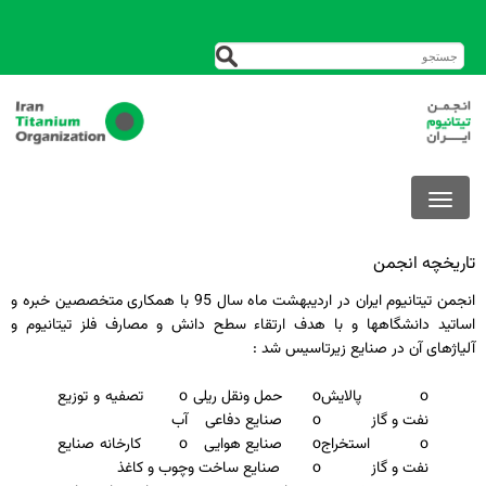
تاریخچه انجمن
انجمن تیتانیوم ایران در اردیبهشت ماه سال 95 با همكاری متخصصین خبره و
اساتید دانشگاهها و با هدف ارتقاء سطح دانش و مصارف فلز تیتانیوم و
آلیاژهای آن در صنایع زیرتاسیس شد :
o پالایش
o حمل ونقل ریلی
o تصفیه و توزیع
نفت و گاز
o صنایع دفاعی
آب
o استخراج
o صنایع هوایی
o کارخانه صنایع
نفت و گاز
o صنایع ساخت و
چوب و کاغذ