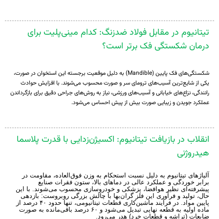
تیتانیوم در مقابل فولاد ضدزنگ: کدام مینی‌پلیت برای
درمان شکستگی فک برتر است؟
شکستگی‌های فک پایین (Mandible) به دلیل موقعیت برجسته این استخوان در صورت،
یکی از شایع‌ترین آسیب‌های ترومای سر و صورت محسوب می‌شوند.
با افزایش حوادث
رانندگی، نزاع‌های خیابانی و آسیب‌های ورزشی، نیاز به روش‌های جراحی دقیق برای بازگرداندن
عملکرد جویدن و زیبایی صورت بیش از پیش احساس می‌شود.
انقلاب در بازیافت تیتانیوم: اکسیژن‌زدایی با قدرت پلاسما
هیدروژنی
آلیاژهای تیتانیوم به دلیل نسبت استحکام به وزن فوق‌العاده، مقاومت در
برابر خوردگی و عملکرد عالی در دماهای بالا، ستون فقرات صنایع
پیشرفته‌ای نظیر هوافضا، پزشکی و خودروسازی محسوب می‌شوند. با این
حال، تولید و فرآوری این فلز گران‌بها با چالش بزرگی روبروست: بازدهی
پایین مواد. در فرآیند ماشین‌کاری قطعات تیتانیومی، تنها حدود ۴۰ درصد از
ماده اولیه به قطعه نهایی تبدیل می‌شود و ۶۰ درصد باقی‌مانده به صورت
ضایعات (تراشه و قطعات خرد) هدر می‌رود.