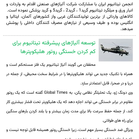
انجمن تیتانیوم ایران با مشارکت شرکت آلیاژهای صنعتی اقدام به واردات و
انبار ورق و میلگرد تیتانیوم گرید1 ، گرید2 ، گرید5 و گرید پزشکی نموده است.
کالاهای وارداتی از برترین تولیدکنندگان غربی واز کشورهای آلمان، ایتالیا و
انگلیس بوده و طیف وسیعی از نیازهای مصرف کنندگان داخلی را پوشش
میدهد.
توسعه آلیاژهای پیشرفته تیتانیوم برای
کم کردن خستگی روتور هلیکوپترها
محققان می گویند آلیاژ تیتانیوم یک فلز مستحکم است و
همراه با تکنیک جدید می تواند هلیکوپترها را در شرایط سخت محیطی، از جمله در
دریا و در صحرا، قابل اعتمادتر سازد.
وی دونگ ژو، یک تحلیلگر نظامی پکن، به
Global Times
گفته است که یک روتور
مقاوم در برابر خستگی می تواند اجازه دهد که یک هلیکوپتر تحت فشار بیشتری کار
کند، از جمله حفظ سرعت بالا برای مدت زمان بیشتر و یا بلند کردن بارهای سنگین
برای راه های طولانی.
ویژگی ضد خستگی بسیار مهم است، زیرا خستگی روتور همیشه قابل توجه نیست و