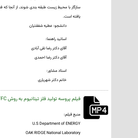
سازگار
با
محیط زیست
طبقه
بندی
شوند
.
از
آنجا
که
فن
یافته است.
دانشجو: عطیه شفقتیان
اساتید راهنما:
آقای دکتر رضا تقی آبادی
آقای دکتر رضا احمدی
استاد مشاور:
خانم دکتر شهریاری
فیلم پروسه تولید فلز تیتانیوم به روش FFC
منبع فیلم:
U.S Department of ENERGY
OAK RIDGE National Laboratory