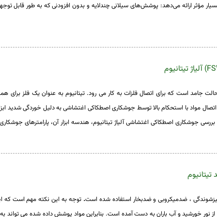
سیار مؤثر ارائه می‌دهد: پوشش‌های سیلانی چندلایه و بدون افزودنی که به طور قابل توج
امد است که برای اتصال فلزات به کار می رود. تیتانیوم به عنوان یک فلز برای همه 
 اتصال مواد با استحکام بالا توسط جوشکاری اصطکاکی اغتشاشی به دلیل خوردگی شدید ابزار 
بررسی جوشکاری اصطکاکی اغتشاشی آلیاژ تیتانیوم، هندسه ابزار آن، پارامترهای جوشکاری
 تیتانیوم
زشوندگی ، ضدمیکروبی و
ضدبخار
استفاده
شده
است
.
توجه
به
این
نکته
مهم
است
که ا
از
نور خورشید
و
آب
باران
به
دست
آمده
است.
بنابراین
مواد
پوشش
داده
شده می تواند
به