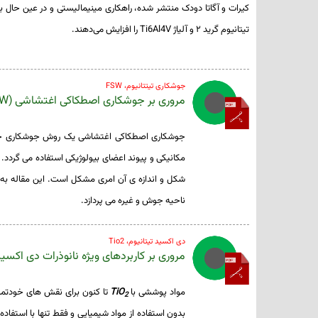
کیرات و آگاتا دودک منتشر شده، راهکاری مینیمالیستی و در عین حال ب
تیتانیوم گرید ۲ و آلیاژ Ti6Al4V را افزایش می‌دهند.
جوشکاری تیتتانیوم، FSW
مروری بر جوشکاری اصطکاکی اغتشاشی (FSW) آلیاژ تیتانیوم
جوشکاری اصطکاکی اغتشاشی یک روش جوشکاری حالت ج
مکانیکی و پیوند اعضای بیولوژیکی استفاده می گردد.
شکل و اندازه­ ی آن امری مشکل است. این مقاله به 
ناحیه جوش و غیره می پردازد.
دی اکسید تیتانیوم، Tio2
مروری بر کاربردهای ویژه نانوذرات دی اکسید
مواد
پوششی
با
TiO
تا
کنون
برای
نقش های
خودتمی
2
بدون
استفاده
از
مواد
شیمیایی
و
فقط
تنها
با
استفاده