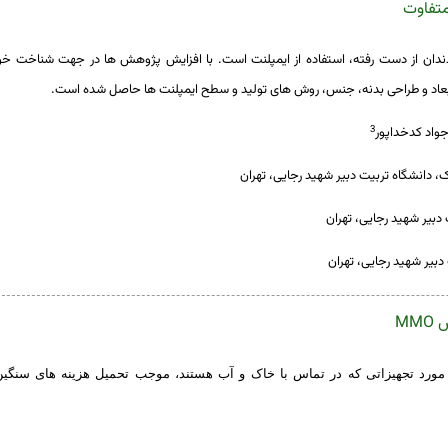
متفاوت
ندان
از
دست
رفته،
استفاده
از
ایمپلنت
است
.
با
افزایش
پژوهش
ها
در
جهت شناخت
خو
عاد
و
طراحی
بدنه،
جنس،
روش
های
تولید
و
سطح ایمپلنت
ها
حاصل
شده
است
.
3
جواد کدخداپور
 دانشگاه تربیت دبیر شهید رجایی، تهران
دبیر شهید رجایی، تهران
MM
د تجهیزاتی که در تماس با خاک و آب هستند، موجب تحمیل هزینه­ های سنگین 