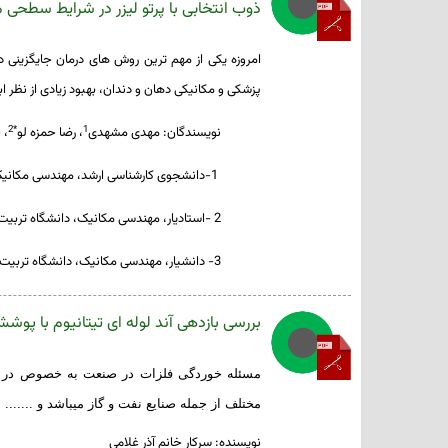
ذوب انتخابی با پرتو لیزر در شرایط سطحی 
امروزه
یکی
از
مهم
ترین
روش
های
درمان
جایگزینی
د
پزشکی
و
مکانیکی
دهان
و
دندان،
بهبود
زیادی
از
نظر
اب
*2
1
نویسندگان: مهدی مشهدی
، رضا حمزه لو
، 
-1
دانشجوی کارشناسی ارشد، مهندسی مکانیک،
2
-
استادیار، مهندسی مکانیک، دانشگاه تربیت 
3- دانشیار، مهندسی مکانیک، دانشگاه تربیت دبیر شهید رجایی، تهران
بررسی بازدهی آند لوله ای تیتانیوم با پوشش O
مسئله خوردگی فلزات در صنعت به خصوص در مور
مختلف از جمله صنایع نفت و گاز می­باشد و .......
نویسنده: سرکار خانم آذر غلامی