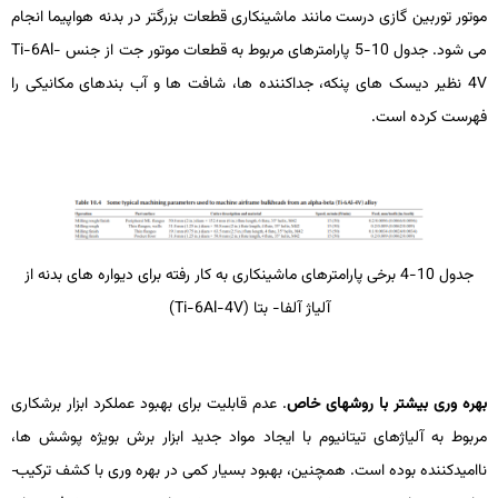
موتور توربین گازی درست مانند ماشین­کاری قطعات بزرگ­تر در بدنه هواپیما انجام
می­ شود. جدول 10-5 پارامترهای مربوط به قطعات موتور جت از جنس
Ti-6Al-
4V
نظیر دیسک ­های پنکه، جداکننده ­ها، شافت­ ها و آب بندهای مکانیکی را
فهرست کرده است.
جدول 10-4 برخی پارامترهای ماشین­­کاری به کار رفته برای دیواره­ های بدنه از
آلیاژ آلفا- بتا (
Ti-6Al-4V
)
بهره ­وری بیشتر با روش­های خاص
. عدم قابلیت برای بهبود عملکرد ابزار برشکاری
مربوط به آلیاژهای تیتانیوم با ایجاد مواد جدید ابزار برش بویژه پوشش­ ها،
ناامیدکننده بوده است. هم­چنین، بهبود بسیار کمی در بهره ­وری با کشف ترکیب­