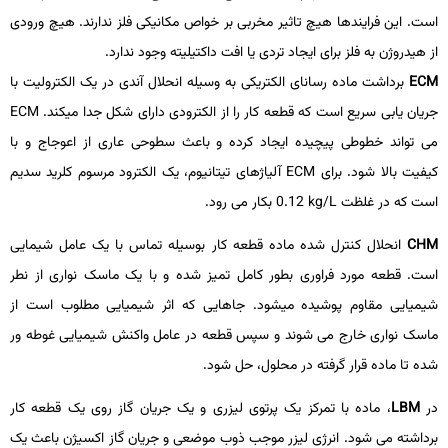
است. این فرایندها هیچ تاثیر مخربی بر خواص مکانیکی فلز ندارند. هیچ ورودی
از هیدروژن به فلز برای ایجاد تردی یا افت داکتیلیته وجود ندارد.
ECM
برداشت ماده رسانای الکتریکی به وسیله انحلال آندی در یک الکترولیت با
جریان­ یابی سریع است که قطعه­ کار را از الکترودی دارای شکل جدا می­کند.
ECM
می ­تواند خطوطی پیچیده ایجاد کرده و باعث سطوحی عاری از اعوجاج و با
کیفیت بالا شود. برای
ECM
آلیاژهای تیتانیوم، یک الکترود مرسوم کلرید سدیم
است که در غلظت
kg/L
0.12 بکار می­ رود.
CHM
انحلال کنترل­ شده ماده قطعه­ کار بوسیله تماس با یک عامل شیمایی
است. قطعه مورد فراوری بطور کامل تمیز شده و با یک ماسک نواری از نطر
شیمیایی مقاوم پوشیده می­شود. جاهایی که اثر شیمیایی مطلوب است از
ماسک نواری خارج می­ شوند و سپس قطعه در عامل واکنش شیمیایی غوطه­ ور
شده تا ماده قرار گرفته در محلول، حل شود.
در
LBM
، ماده با تمرکز یک پرتوی لیزری و یک جریان گاز روی یک قطعه­ کار
برداشته می­ شود. انرژی لیزر موجب ذوب موضعی و جریان گاز اکسیژن باعث یک