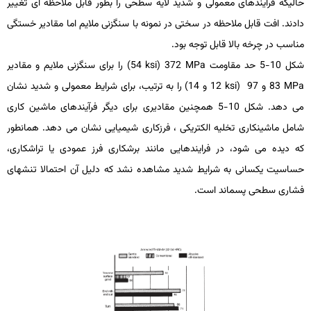
حالی­که فرایندهای معمولی و شدید لایه سطحی را بطور قابل ملاحظه ­ای تغییر
دادند. افت قابل­ ملاحظه در سختی در نمونه با سنگ­زنی ملایم اما مقادیر خستگی
مناسب در چرخه بالا قابل توجه بود.
شکل 10-5 حد مقاومت
MPa
372 (
ksi
54) را برای سنگ­زنی ملایم و مقادیر
MPa
83 و 97 (
ksi
12 و 14) را به ترتیب، برای شرایط معمولی و شدید نشان
می ­دهد. شکل 10-5 هم­چنین مقادیری برای دیگر فرآیندهای ماشین­ کاری
شامل ماشین­کاری تخلیه الکتریکی ، فرزکاری شیمیایی نشان می­ دهد. همانطور
که دیده می­ شود، در فرایندهایی مانند برشکاری فرز عمودی یا تراشکاری،
حساسیت یکسانی به شرایط شدید مشاهده نشد که دلیل آن احتمالا تنش­های
فشاری سطحی پسماند است.