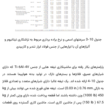
جدول 10-3 سرعت­های اسمی و نرخ براده برداری مربوط به تراشکاری تیتانیوم و
آلیاژهای آن با ابزارهایی از جنس فولاد ابزار تندبر و کاربیدی
پارامترهای بکار رفته برای ماشین­کاری تیغه ­هایی از جنس
Ti-6Al-4V
که دارای
شیارهای عمیق، فلانژها و بسترهای نازک در تولید بدنه هواپیما هستند در
جدول 10-4 ارائه شده­ اند. یک تیغه غالبا دارای شیارهای متعدد و تعدادی فلانژ
به نازکی
mm
0.76 (
in.
0.03) است. تیغه ­های فورج ­شده می ­توانند بیش از
kg
450 (
lb
1000) وزن داشته باشند اما قطعه پرداخت ­شده دارای وزنی کمتر از
kg
67.5 (
lb
150) پس از ماشین­ کاری است. ماشین ­کاری گسترده­ روی قطعات