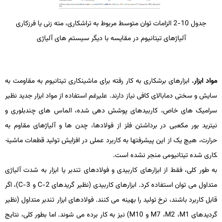
جدول 10-2 الزامات توان متوسط مربوط به تراشکاری، مته ­زنی یا فرزکاری
آلیاژهای تیتانیوم در مقایسه با دیگر سیستم­ های آلیاژی
مواد ابزار.
ابزارهای برشکاری به کار رفته برای ماشین­کاری تیتانیوم به مقاومت به
سایش و سختی دمابالای کافی نیاز دارند. علیرغم استفاده از مواد ابزار جدید نظیر
سرامیک­ های خاص، کاربیدهای پوشش­ دهی شده، الماس­ های چندبلوری و
نیترید بور مکعبی در برداشتن فلز از فولادها، چدن­ ها و آلیاژهای مقاوم به
حرارت، هیچ­ یک از این پیشرفت­ها به کاربرد عملی در افزایش تولید قطعات ماشین­
کاری­ شده تیتانیومی منجر نشده است.
به طور کلی، فقط از ابزارهای کاربیدی و فولادهای تندبر یا ابزار به شدت آلیاژی
متداول می ­توان استفاده کرد. ابزارهای کاربیدی (نظیر گریدهای
C-2
و
C-3
)، اگر
قابل کاربرد باشند، نرخ تولید را بهینه می­ کنند. فولادهای ابزار تندبر متداول (نظیر
گردیدهای
M1
،
M2
،
M7
و
M10
) نیز به کار برده می­ شوند. اما بطور کلی، نتایج