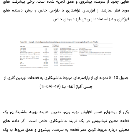
هایی جدید از سرعت، پیشروی و عمق تجربه شده است. برخی پیشرفت­ های
مورد نظر عبارتند از ابزارهای تراشکاری با طراحی خاص و برش­ دهنده­ های
فرزکاری و نیز استفاده از روش فرز عمودی خاص.
جدول 10-5 نمونه ­ای از پارامترهای مربوط ماشین­کاری به قطعات توربین گاری از
جنس آلیاژ آلفا- بتا (
Ti-6Al-4V
)
یکی از روش­های عملی افزایش بهره­ وری، تعیین هزینه بهینه ماشین­کاری یک
قطعه معین تیتانیومی در یک فرایند ماشین­کاری خاص است. اگر داده ­های
معینی درباره مربوط کردن عمر قطعه به سرعت، پیشروی و عمق مربوط به یک