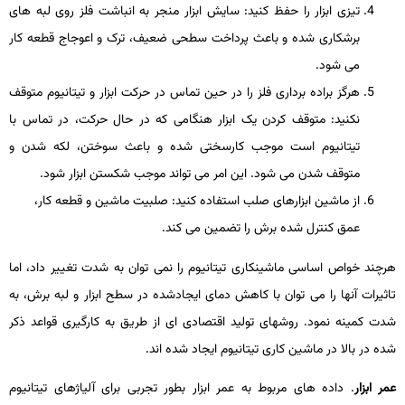
تیزی ابزار را حفظ کنید: سایش ابزار منجر به انباشت فلز روی لبه­ های
برشکاری شده و باعث پرداخت سطحی ضعیف، ترک و اعوجاج قطعه­ کار
می­ شود.
هرگز براده برداری فلز را در حین تماس در حرکت ابزار و تیتانیوم متوقف
نکنید: متوقف کردن یک ابزار هنگامی که در حال حرکت، در تماس با
تیتانیوم است موجب کارسختی شده و باعث سوختن، لکه شدن و
متوقف شدن می­ شود. این امر می ­تواند موجب شکستن ابزار شود.
از ماشین­ ابزارهای صلب استفاده کنید: صلبیت ماشین و قطعه­ کار،
عمق کنترل­ شده برش را تضمین­ می­ کند.
هرچند خواص اساسی ماشین­کاری تیتانیوم را نمی­ توان به شدت تغییر داد، اما
تاثیرات آنها را می­ توان با کاهش دمای ایجادشده در سطح ابزار و لبه برش، به
شدت کمینه نمود. روش­های تولید اقتصادی ­ای از طریق به کارگیری قواعد ذکر
شده در بالا در ماشین­ کاری تیتانیوم ایجاد شده­ اند.
عمر ابزار
. داده­ های مربوط به عمر ابزار بطور تجربی برای آلیاژهای تیتانیوم