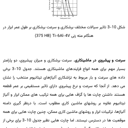
شکل 10-3 تاثیر سیالات مختلف برشکاری و سرعت برشکاری بر طول عمر ابزار در
هنگام مته ­زنی
Ti-6Al-4V
(
HB
375)
سرعت و پیشروی در ماشین­کاری
. سرعت برشکاری و میزان پیشروی، دو پارامتر
بسیار مهم برای همه انواع فرایندهای ماشین­کاری هستند. جدول 10-3 برخی
داده­ های سرعت و بار مربوط به تراشکاری آلیاژهای تیتانیوم منتخب را نشان
می­ دهد. از آنجا که سرعت و نرخ پیشروی دارای تاثیر مستقیمی بر عمر قطعه
هستند داشتن چارت­ ها یا گراف­ هایی برای همه ترکیب ­های ممکن ابزار و آلیاژ
تیتانیوم علاوه بر روش­های ماشین­ کاری مطلوب است. با درنظر گیری دامنه
آلیاژها، ترکیبات ابزار و روش­های ماشین­ کاری ممکن، چنین چارت­ هایی برای همه
موقعیت­ ها در دسترس نیستند. اما چارت­ هایی نظیر جدول 10-3 برای برخی از