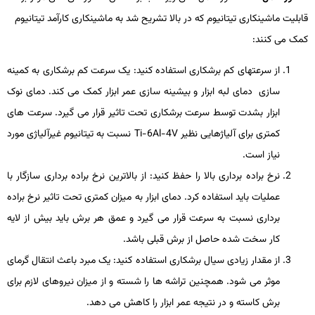
قابلیت ماشین­کاری تیتانیوم که در بالا تشریح شد به ماشین­کاری کارآمد تیتانیوم
کمک می­ کنند:
از سرعت­های کم برشکاری استفاده کنید: یک سرعت کم برشکاری به کمینه
سازی دمای لبه ابزار و بیشینه ­سازی عمر ابزار کمک می ­کند. دمای نوک
ابزار بشدت توسط سرعت برشکاری تحت تاثیر قرار می­ گیرد. سرعت­ های
کمتری برای آلیاژهایی نظیر
Ti-6Al-4V
نسبت به تیتانیوم غیرآلیاژی مورد
نیاز است.
نرخ براده برداری بالا را حفظ کنید: از بالاترین نرخ براده برداری سازگار با
عملیات باید استفاده کرد. دمای ابزار به میزان کمتری تحت تاثیر نرخ براده
برداری نسبت به سرعت قرار می­ گیرد و عمق هر برش باید بیش از لایه
کار سخت­ شده حاصل از برش قبلی باشد.
از مقدار زیادی سیال برشکاری استفاده کنید: یک مبرد باعث انتقال گرمای
موثر می­ شود. هم­چنین تراشه­ ها را شسته و از میزان نیروهای لازم برای
برش کاسته و در نتیجه عمر ابزار را کاهش می­ دهد.