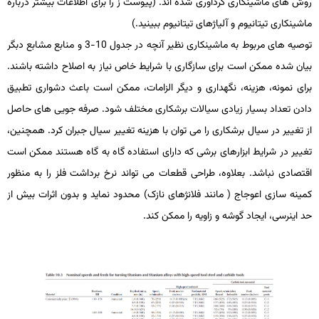
روش­ های ماشین­کاری گردآوری شده ­اند. (پیوست ز را برای اطلاعات بیشتر درباره
ماشین­کاری تیتانیوم و آلیاژهای تیتانیوم ببینید.)
توصیه­ های مربوط به ماشین­کاری نظیر آنچه در جدول 10-3 و منابع مشابع دبگر
بیان شده ممکن است برای سازگاری با شرایط خاص نیاز به اصلاح داشته باشند.
برای نمونه، هزینه، نگهداری و دیگر الزامات، ممکن است باعث دشواری تطبیق
دادن تعداد بسیار زیادی سیالات برشکاری مختلف شود. صرفه­ جویی ­های حاصل
از تغییر در سیال برشکاری را می ­توان با هزینه تغییر سیال جبران کرد. هم­چنین،
تغییر در شرایط ابزارهای برشی که دارای استفاده گاه به گاه هستند ممکن است
اقتصادی نباشد. بعلاوه، طراحی قطعات می­ تواند نرخ برداشت فلز را به منظور
کمینه ­سازی اعوجاج ( مانند فلانژهای نازک) محدود نماید و بدون اثرات بیش­ از
حد اینرسی، ایجاد گوشه­ و زاویه را ممکن کند.