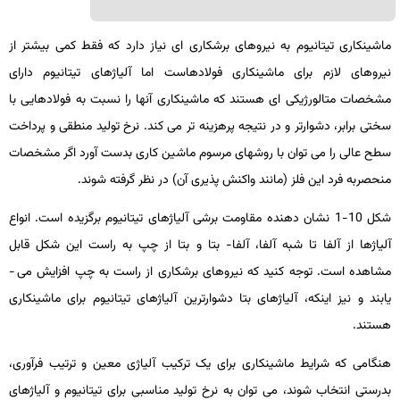
ماشین­کاری تیتانیوم به نیروهای برشکاری­ ای نیاز دارد که فقط کمی بیشتر از
نیروهای لازم برای ماشین­کاری فولادهاست اما آلیاژهای تیتانیوم دارای
مشخصات متالورژیکی ­ای هستند که ماشین­کاری آنها را نسبت به فولادهایی با
سختی برابر، دشوارتر و در نتیجه پرهزینه ­تر می­ کند. نرخ تولید منطقی و پرداخت
سطح عالی را می­ توان با روش­های مرسوم ماشین­ کاری بدست آورد اگر مشخصات
منحصربه فرد این فلز (مانند واکنش ­پذیری آن) در نظر گرفته شوند.
شکل 10-1 نشان­ دهنده مقاومت برشی آلیاژهای تیتانیوم برگزیده است. انواع
آلیاژها از آلفا تا شبه ­آلفا، آلفا- بتا و بتا از چپ به راست این شکل قابل
مشاهده است. توجه کنید که نیروهای برشکاری از راست به چپ افزایش می ­
یابند و نیز اینکه، آلیاژهای بتا دشوارترین آلیاژهای تیتانیوم برای ماشین­کاری
هستند.
هنگامی که شرایط ماشین­کاری برای یک ترکیب آلیاژی معین و ترتیب فرآوری،
بدرستی انتخاب شوند، می­ توان به نرخ تولید مناسبی برای تیتانیوم و آلیاژهای