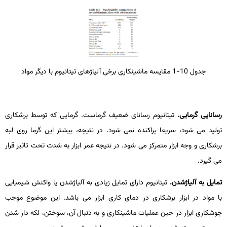
جدول 10-1 مقایسه ماشین­کاری برخی آلیاژهای تیتانیوم با دیگر مواد
رسانایی گرمایی.
تیتانیوم رسانای ضعیف گرماست. گرمایی که توسط برشکاری
تولید می­ شود، سریعا پراکنده نمی­ شود. در نتیجه، بیشتر این گرما روی لبه
برشکاری و وجه ابزار متمرکز می­ شود. در نتیجه عمر ابزار به شدت تحت تاثیر قرار
می­ گیرد.
تمایل به آلیاژشدن.
تیتانیوم دارای تمایل زیادی به آلیاژشدن یا واکنش­ شیمیایی
با مواد در ابزار برشکاری در دمای کاری ابزار می­ باشد. این موضوع موجب
جوشکاری ابزار در حین عملیات ماشین­کاری و به دنبال آن، سوختن، لکه­ دار شدن