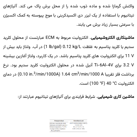
واکنش گرمازا شده و ماده ذوب شده را از محل برش پاک می­ کند. آلیاژهای
تیتانیوم با استفاده از یک لیزر دی­ اکسیدکربنی با موج پیوسته به کمک اکسیژن
با سرعتی بسیار زیاد برش می­ یابند.
ماشین­کاری الکتروشیمیایی
. الکترولیت مربوط به
ECM
عبارتست از محلول کلرید
سدیم یا کلرید پتاسیم به غلظت
kg/L
0.12 (
lb/gal
1) در آب. ولتاژ باید بیش از
V
11 برای الکترولیت­ های کلرید پتاسیم باشد. در یک کاربرد، ولتاژ آغازین بیشینه
V
3.2 برای
Ti-6Al-4V
آنیل­ شده در محلول الکترولیت کلرید سدیم بود. نرخ
3
3
برداشت فلز تقریبا
/min/1000 A
cm
1.64 (
/min/1000A
in.
0.10) در دمای
الکترولیت
°C
40 (
°F
100) است.
ماشین­ کاری شیمیایی
. شرایط فرایندی برای آلیاژهای تیتانیوم عبارتند از: