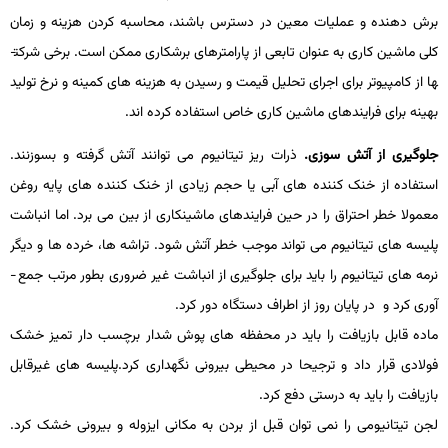
برش­ دهنده و عملیات معین در دسترس باشند، محاسبه کردن هزینه و زمان
کلی ماشین ­کاری به عنوان تابعی از پارامترهای برشکاری ممکن است. برخی شرکت­
ها از کامپیوتر برای اجرای تحلیل قیمت و رسیدن به هزینه ­های کمینه و نرخ تولید
بهینه برای فرایندهای ماشین­ کاری خاص استفاده کرده­ اند.
جلوگیری از آتش سوزی.
ذرات ریز تیتانیوم می ­توانند آتش گرفته و بسوزنند.
استفاده از خنک کننده های آبی یا حجم زیادی از خنک کننده های پایه روغن
معمولا خطر احتراق را در حین فرایندهای ماشین­کاری از بین می­ برد. اما انباشت
پلیسه های تیتانیوم می­ تواند موجب خطر آتش شود. تراشه ­ها، خرده­ ها و دیگر
نرمه ­های تیتانیوم را باید برای جلوگیری از انباشت غیر ضروری بطور مرتب جمع ­
آوری کرد و در پایان روز از اطراف دستگاه دور کرد.
ماده قابل بازیافت را باید در محفظه ­های پوش ش­دار برچسب دار تمیز خشک
فولادی قرار داد و ترجیحا در محیطی بیرونی نگهداری کرد.پلیسه های غیرقابل
بازیافت را باید به درستی دفع کرد.
لجن تیتانیومی را نمی­ توان قبل از بردن به مکانی ایزوله و بیرونی خشک کرد.