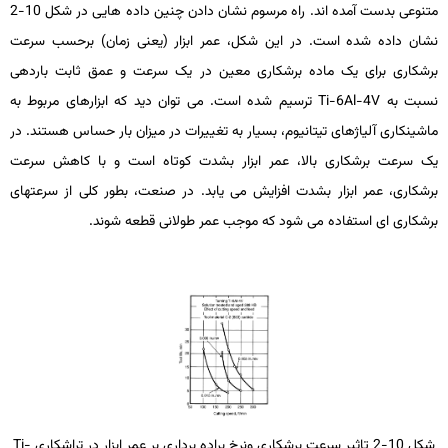
متنوعی بدست آمده ­اند. راه مرسوم نشان دادن چنین داده­ هایی در شکل 10-2
نشان داده شده است. در این شکل، عمر ابزار (یعنی زمان) برحسب سرعت
برشکاری برای یک ماده برشکاری معین در یک سرعت و عمق ثابت باردهی
نسبت به
Ti-6Al-4V
ترسیم شده است. می ­توان دید که ابزارهای مربوط به
ماشین­کاری آلیاژهای تیتانیوم، بسیار به تغییرات در میزان بار حساس هستند. در
یک سرعت برشکاری بالا، عمر ابزار بشدت کوتاه است و با کاهش سرعت
برشکاری، عمر ابزار بشدت افزایش می­ یابد. در صنعت، بطور کلی از سرعت­های
برشکاری­ ای استفاده می­ شود که موجب عمر طولانی قطعه شوند.
شکل 10-2 تاثیر سرعت برشکاری ونرخ براده برداری بر عمر ابزار در تراشکاری
Ti-