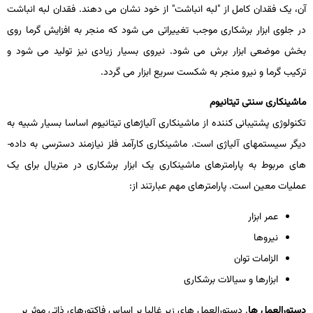
آن، یک فقدان کامل از "لبه انباشت" از خود نشان می ­دهند. فقدان لبه انباشت
در جلوی ابزار برشکاری موجب تغییراتی می ­شود که منجر به افزایش گرما روی
بخش موضعی ابزار برش می­ شود. نیروی بسیار زیادی نیز تولید می­ شود و
ترکیب گرما و نیرو منجر به شکست سریع ابزار می­ گردد.
ماشین­کاری سنتی تیتانیوم
تکنولوژی پشتیبانی­ کننده از ماشین­کاری آلیاژهای تیتانیوم اساسا بسیار شبیه به
دیگر سیستم­های آلیاژی است. ماشین­کاری کارآمد فلز نیازمند دسترسی به داده­
های مربوط به پارامترهای ماشین­کاری یک ابزار برشکاری در متریال برای یک
عملیات معین است. پارامترهای مهم عبارتند از:
عمر ابزار
نیروها
الزامات توان
ابزارها و سیالات برشکاری
دستورالعمل­ ها
. دستورالعمل­ های زیر غالبا بر اساس فاکتورهای ذاتی موثر بر