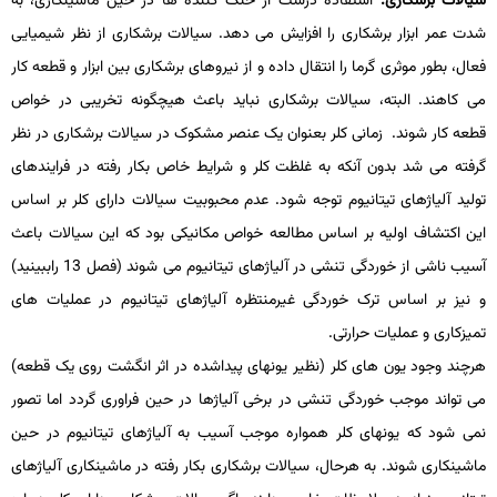
سیالات برشکاری.
استفاده درست از خنک کننده ها در حین ماشین­کاری، به
شدت عمر ابزار برشکاری را افزایش می­ دهد. سیالات برشکاری از نظر شیمیایی
فعال، بطور موثری گرما را انتقال داده و از نیروهای برشکاری بین ابزار و قطعه­ کار
می­ کاهند. البته، سیالات برشکاری نباید باعث هیچ­گونه تخریبی در خواص
قطعه­ کار شوند. زمانی کلر بعنوان یک عنصر مشکوک در سیالات برشکاری در نظر
گرفته می­ شد بدون آنکه به غلظت کلر و شرایط خاص بکار رفته در فرایندهای
تولید آلیاژهای تیتانیوم توجه شود. عدم محبوبیت سیالات دارای کلر بر اساس
این اکتشاف اولیه بر اساس مطالعه خواص مکانیکی بود که این سیالات باعث
آسیب ناشی از خوردگی تنشی در آلیاژهای تیتانیوم می ­شوند (فصل 13 راببینید)
و نیز بر اساس ترک­ خوردگی غیرمنتظره آلیاژهای تیتانیوم در عملیات­ های
تمیزکاری و عملیات­ حرارتی.
هرچند وجود یون­ های کلر (نظیر یون­های پیداشده در اثر انگشت روی یک قطعه)
می­ تواند موجب خوردگی تنشی در برخی آلیاژها در حین فراوری گردد اما تصور
نمی­ شود که یون­های کلر همواره موجب آسیب به آلیاژهای تیتانیوم در حین
ماشین­کاری شوند. به هرحال، سیالات برشکاری بکار رفته در ماشین­کاری آلیاژهای