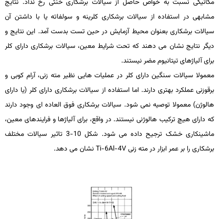
مکانیکی نسبت به خواص حاصل از سیالات برشکاری خنثی رخ نداد. نتایج
مشابهی در استفاده از سیالات برشکاری کلرینه و سولفاته یا با داشتن آن
سیالات برشکاری بعنوان محیط آزمایش در حین تست بدست آمد. این نتایج و
دیگر نتایج نشان می­ دهند که تحت شرایط معین، سیالات برشکاری دارای کلر
برای آلیاژهای تیتانیوم مضر نیستند.
معمولا سیالات سنگین دارای کلر در عملیات­ هایی نظیر مته ­زنی، آرام­ کوبی و
برقوزنی عملکرد بهتری دارند. اما استفاده از سیالات برشکاری دارای کلر (یا دارای
هالوژن) معمولا توصیه نمی ­شود. سیالات برشکاری فوق­ العاده­ ای وجود دارند
که دارای هیچ ترکیب هالوژنی نیستند. در واقع، برای آلیاژها و فرایندهای معین،
ماشین­کاری خشک ترجیح داده می­ شود. شکل 10-3 تاثیر سیالات مختلف
برشکاری را بر عمر ابزار در مته­ زنی
Ti-6Al-4V
نشان می­ دهد.