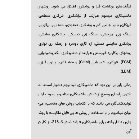
فرآیندهای برداشت فلز و برشکاری اطلاق می­ شود. روش­های
ماشین­کاری مرسوم عبارتند از تراشکاری، فرزکاری سطحی،
فرزکاری با بار جانبی کم و برشکاری صعودی، مته ­زنی، برقوزنی،
سنگ ­زنی چرخشی، سنگ ­زنی دیسکی، برشکاری سایشی،
برشکاری سایشی دستی، اره­ کاری دوسره و اره­ک اری نواری.
روش­های پرکاربرد غیرسنتی عبارتند از ماشین­کاری الکتروشیمیایی
(
ECM
)، فرزکاری شیمیایی (
CHM
) و ماشین­کاری پرتوی لیزری
).
LBM
(
زمانی باور بر این بود که ماشین­کاری تیتانیوم دشوار است. اما
اکنون پایه ­ای وسیع از دانش ماشین­کاری تیتانیوم وجود دارد و
تولیدکنندگان می ­دانند که با انتخاب روش­ های مناسب، می­
توان تیتانیوم را با استفاده از روش­ هایی قابل مقایسه با روش­
های به کار رفته برای ماشین­کاری فولاد ضدزنگ 316، از کار در
آورد.