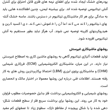
پودرهای خشک ایجاد شده برای اطفای نرمه ­های فلزی قابل احتراق برای کنترل
آتش تیتانیومی توصیه شده ­اند. برای بیشینه ایمنی، چنین اطفاکننده ­هایی باید
به سادگی برای هر کار ماشین­کاری تیتانیوم در دسترس باشند. ماسه خشک آتش­
های تیتانیوم را کند می­ کند اما آن را خاموش نمی­ کند. دی­ اکسید کربن و
هیدروکربن­های کلرینه توصیه نمی ­شوند. آب هرگز نباید بطور مستقیم به آتش
تیتانیومی افزوده شود.
روش­های ماشین­کاری غیرسنتی
تولید قطعات آلیاژی تیتانیوم گاهی به روش­های ماشین­ کاری به اصطلاح غیرسنتی
نیاز دارند. در این میان، ماشین­کاری الکتروشیمیایی (
ECM
)، فرزکاری شیمایی
(
CHM
) و ماشین­کاری پرتوی لیزری (
LBM
) احتمالا پرکاربردترین روش­ های به کار
رفته هستند. اطلاعات فنی درباره این روش­ها معمولا در اختیار مالک و انحصاری
است.
روش­های شیمیایی و الکتروشیمیایی برداشت فلز بدلیل خصوصیات مطلوب فراوان
خود به کار می­ روند. این روش­ها برای برداشت سریع فلز از سطح قطعات شکل­
دهی ­شده یا با شکل پیچیده از مقاطع نازک، سطوح زیاد تا عمق­های کم مفید