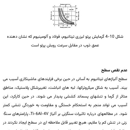
شکل 10-4 گرمایش پرتو لیزری تیتانیوم، فولاد و آلومینیوم که نشان­ دهنده
عمق ذوب در مقابل سرعت روبش پرتو است
عدم نقص سطح
سطح آلیاژهای تیتانیوم به آسانی در حین برخی فرایندهای ماشین­کاری آسیب می
­بیند. آسیب به شکل میکروترک­ها، لبه­ های انباشت، تغییرشکل پلاستیک، مناطق
متاثر از گرما و تنش­های پسماند کششی پدیدار می­ شوند. در حین کارکرد، این
آسیب می ­تواند منجر به استحکام خستگی و مقاومت به خوردگی تنشی کمتر
شود. در مطالعه­ای درباره تاثیرات سنگ­زنی بر آلیاژ
Ti-6Al-4V
، پارامترهای سنگ­
زنی در تنش کم یا ملایم، هیچ تغییر قابل ملاحظه ­ای در سطح ایجاد نکردند در