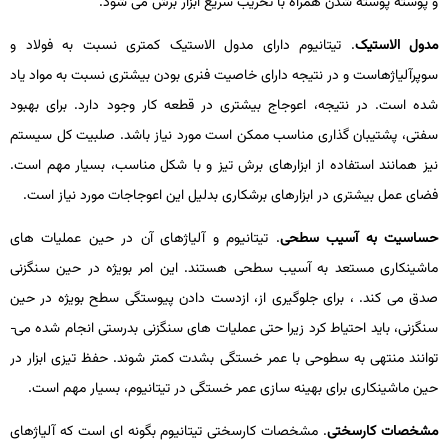
و پوسته پوسته شدن همراه با تخریب سریع ابزار برش می­ شود.
مدول الاستیک
. تیتانیوم دارای مدول الاستیک کمتری نسبت به فولاد و
سوپرآلیاژهاست و در نتیجه دارای خاصیت فنری­ بودن بیشتری نسبت به مواد یاد
شده است. در نتیجه، اعوجاج بیشتری در قطعه کار وجود دارد. برای بهبود
سفتی، پشتیبان­ گذاری مناسب ممکن است مورد نیاز باشد. صلبیت کل سیستم
نیز همانند استفاده از ابزارهای برش تیز و با شکل مناسب، بسیار مهم است.
فضای عمل بیشتری در ابزارهای برشکاری بدلیل این اعوجاجات مورد نیاز است.
حساسیت به آسیب سطحی
. تیتانیوم و آلیاژهای آن در حین عملیات­ های
ماشین­کاری مستعد به آسیب سطحی هستند. این امر بویژه در حین سنگ­زنی
صدق می­ کند. ، برای جلوگیری از، ازدست دادن پیوستگی سطح بویژه در حین
سنگ­زنی، باید احتیاط کرد زیرا حتی عملیات­ های سنگ­زنی بدرستی انجام­ شده می­
توانند منتهی به سطوحی با عمر خستگی بشدت کمتر شوند. حفظ تیزی ابزار در
حین ماشین­کاری برای بهینه ­سازی عمر خستگی در تیتانیوم، بسیار مهم است.
مشخصات کارسختی
. مشخصات کارسختی تیتانیوم بگونه­ ای است که آلیاژهای