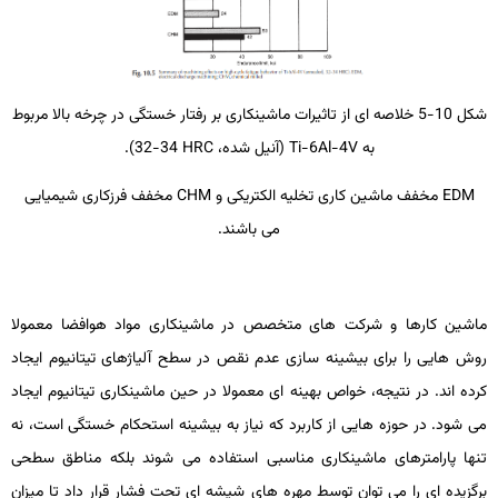
شکل 10-5 خلاصه ­ای از تاثیرات ماشین­کاری بر رفتار خستگی در چرخه بالا مربوط
به
Ti-6Al-4V
(آنیل­ شده،
HRC
34-32).
EDM
مخفف ماشین ­کاری تخلیه الکتریکی و
CHM
مخفف فرزکاری شیمیایی
می­ باشند.
ماشین­ کارها و شرکت­ های متخصص در ماشین­کاری مواد هوافضا معمولا
روش­ هایی را برای بیشینه­ سازی عدم ­نقص در سطح آلیاژهای تیتانیوم ایجاد
کرده ­اند. در نتیجه، خواص بهینه ­ای معمولا در حین ماشین­کاری تیتانیوم ایجاد
می ­شود. در حوزه ­هایی از کاربرد که نیاز به بیشینه استحکام خستگی است، نه
تنها پارامترهای ماشین­کاری مناسبی استفاده می­ شوند بلکه مناطق سطحی
برگزیده­ ای را می­ توان توسط مهره­ های شیشه ­ای تحت فشار قرار داد تا میزان