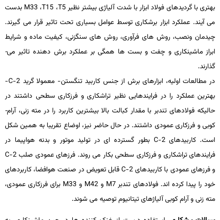
بهتری با گردیدهای فولاد ابزار با شدت آلیاژی بیشتر نظیر
T5
،
T15
،
M33
بدست
می­ آیند. عملکرد ابزار برشکاری توسط عوامل بسیاری تحت تاثیر قرار می­ گیرند.
چیدمان ونصب، روش­ های فرآوری، روش­ های سنگ­زنی، کیفیت ماده و شرایط
ابراز ماشین­کاری و چفت و بست­ ها همگی بر عملکرد برش ­دهنده تاثیر می­
گذارند.
در مطالعات اولیه، ابزارهای برش از جنس کاربید تنگستن- معمولا گرید
C-2
-
بهترین عملکرد را در فرایندهایی نظیر تراشکاری و فرزکاری سطحی داشتند در
حالی­که فولادهای تندبر با مقدار کبالت بالا بیشترین کاربرد را در مته ­زنی، آرام­
کوبی و فرزکاری عمودی داشتند. در حال حاضر نیز، اوضاع تقریبا به همین شکل
است. کاربیدهای
C-2
بطور گسترده ­ای در تولید موتور و بدنه هواپیما در
فرایندهای تراشکاری و فرزکاری سطحی بکار می ­روند. فرزهای عمودی صلب
C-2
و فرزهای عمودی با کاربیدهای
C-2
قابل­ تعویض در صنعت هوافضا، کاربردهای
خود را پیدا کرده­ اند. فولادهای تندبر
M7
و
M42
و
M33
برای فرزکاری عمودی،
مته زنی و آرام­ کوبی آلیاژهای تیتانیوم توصیه می­ شوند.