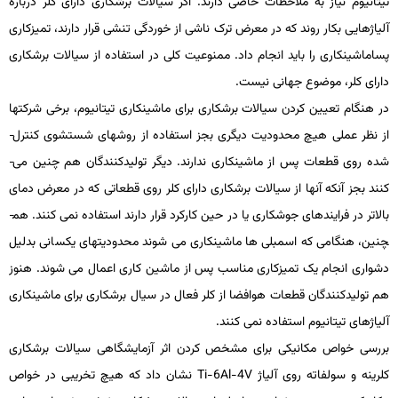
تیتانیوم نیاز به ملاحظات خاصی دارند. اگر سیالات برشکاری دارای کلر درباره
آلیاژهایی بکار روند که در معرض ترک ناشی از خوردگی تنشی قرار دارند، تمیزکاری
پساماشین­کاری را باید انجام داد. ممنوعیت کلی در استفاده از سیالات برشکاری
دارای کلر، موضوع جهانی نیست.
در هنگام تعیین کردن سیالات برشکاری برای ماشین­کاری تیتانیوم، برخی شرکت­ها
از نظر عملی هیچ محدودیت دیگری بجز استفاده از روش­های شستشوی کنترل­
شده روی قطعات پس از ماشین­کاری ندارند. دیگر تولیدکنندگان هم چنین می­
کنند بجز آنکه آنها از سیالات برشکاری دارای کلر روی قطعاتی که در معرض دمای
بالاتر در فرایندهای جوشکاری یا در حین کارکرد قرار دارند استفاده نمی­ کنند. هم­
چنین، هنگامی که اسمبلی­ ها ماشین­کاری می­ شوند محدودیت­های یکسانی بدلیل
دشواری انجام یک تمیزکاری مناسب پس از ماشین­ کاری اعمال می­ شوند. هنوز
هم تولیدکنندگان قطعات هوافضا از کلر فعال در سیال برشکاری برای ماشین­کاری
آلیاژهای تیتانیوم استفاده نمی­ کنند.
بررسی خواص مکانیکی برای مشخص­ کردن اثر آزمایشگاهی سیالات برشکاری
کلرینه و سولفاته روی آلیاژ
Ti-6Al-4V
نشان داد که هیچ تخریبی در خواص