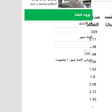
آلیاژهای تیتانیوم در ایران
ورود اعضا
قیمت
وزن شاخه
نام کاربری
یال)
(کیلوگرم)
0.028
کلمه عبور
0.17
0.38
0.68
بازيابی کلمه عبور
|
عضويت
1.06
1.53
1.8
2.08
2.72
1.35
-