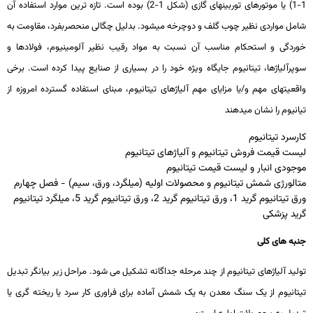
1-1) یا موتورهای توربین­های گازی (شکل 1-2) بوده است. تازه­ ترین موارد استفاده آن
شامل مواردی نظیر چوب گلف و دوچرخه می­شود. بدلیل چگالی منحصربفرد، مقاومت به
خوردگی و استحکام مناسب آن نسبت به مواد رقیب نظیر آلومینیوم، فولادها و
سوپرآلیاژها، تیتانیوم جایگاه ویژه خود را در بسیاری از صنایع پیدا کرده است. برخی
واقعیت­های مهم و/یا مزایای مهم آلیاژهای تیتانیوم، مبنای استفاده گسترده امروزه از
تیانیوم را نشان می­دهند
کارسرد تیتانیوم
لیست قیمت فروش تیتانیوم و آلیاژهای تیتانیوم
موجودی انبار و لیست قیمت تیتانیوم
متالورژی شمش تیتانیوم و محصولات اولیه (میلگرد، ورق، سیم) - فصل چهارم
ورق تیتانیوم گرید 1، ورق تیتانیوم گرید 2، ورق تیتانیوم گرید 5، میلگرد تیتانیوم
گرید پزشکی
جنبه­ های کلی
تولید آلیاژهای تیتانیوم از چند مرحله­ جداگانه تشکیل می­ شود. مراحل زیر بیان­گر تبدیل
تیتانیوم از یک سنگ­ معدن به یک شمش آماده برای فراوری کار سرد یا ریخته­ گری یا