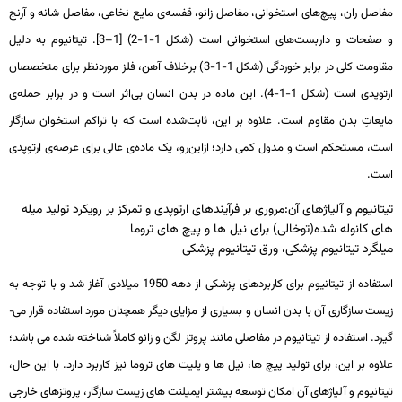
مفاصل ران، پیچ‌های استخوانی، مفاصل زانو، قفسه‌ی مایع نخاعی، مفاصل شانه و آرنج
و صفحات و داربست‌های استخوانی است (شکل 1-1-2) [1–3]. تیتانیوم به دلیل
مقاومت کلی در برابر خوردگی (شکل 1-1-3) برخلاف آهن، فلز موردنظر برای متخصصان
ارتوپدی است (شکل 1-1-4). این ماده در بدن انسان بی‌اثر است و در برابر حمله‌ی
مایعاتِ بدن مقاوم است. علاوه بر این، ثابت‌شده است که با تراکم استخوان سازگار
است، مستحکم است و مدول کمی دارد؛ ازاین‌رو، یک ماده‌ی عالی برای عرصه‌ی ارتوپدی
است.
تیتانیوم و آلیاژهای آن:مروری بر فرآیندهای ارتوپدی و تمرکز بر رویکرد تولید میله
های کانوله شده(توخالی) برای نیل ها و پیچ های تروما
میلگرد تیتانیوم پزشکی، ورق تیتانیوم پزشکی
استفاده از تیتانیوم برای کاربردهای پزشکی از دهه 1950 میلادی آغاز شد و با توجه به
زیست سازگاری آن با بدن انسان و بسیاری از مزایای دیگر همچنان مورد استفاده قرار می­
گیرد. استفاده از تیتانیوم در مفاصلی مانند پروتز لگن و زانو کاملاً شناخته شده می ­باشد؛
علاوه بر این، برای تولید پیچ­ ها­، نیل ­ها و پلیت­ های تروما نیز کاربرد دارد. با این حال،
تیتانیوم و آلیاژهای آن امکان توسعه بیشتر ایمپلنت­ های زیست سازگار، پروتز­های خارجی