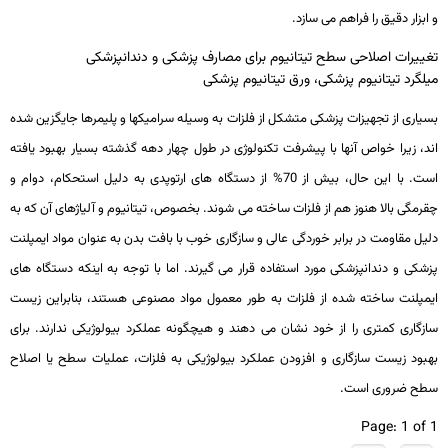
و ابزار دقیق را فراهم می­ سازد.
تغییرات اصلاحی سطح تیتانیوم برای مصارف پزشکی و دندانپزشکی
میلگرد تیتانیوم پزشکی، ورق تیتانیوم پزشکی
بسیاری از تجهیزات پزشکی متشکل از فلزات به وسیله سرامیک­ها و پلیمرها جایگزین شده
­اند، زیرا خواص آن­ها با پیشرفت تکنولوژی در طول چهار دهه گذشته بسیار بهبود یافته
است. با این حال، بیش از 70% از دستگاه­ های ارتوپدی به دلیل استحکام، دوام و
چقرمگی بالا هنوز هم از فلزات ساخته می­ شوند. بخصوص، تیتانیوم و آلیاژهای آن که به
دلیل مقاومت در برابر خوردگی عالی و سازگاری خوب با بافت بدن به عنوان مواد ایمپلنت
پزشکی و دندانپزشکی مورد استفاده قرار می­­ گیرند. اما با توجه به اینکه دستگاه ­های
ایمپلنت ساخته شده از فلزات به طور معمول مواد مصنوعی هستند، بنابراین زیست
سازگاری کمتری را از خود نشان می­ دهند و هیچ­گونه عملکرد بیولوژیکی ندارند. برای
بهبود زیست­ سازگاری و افزودن عملکرد بیولوژیکی به فلزات، عملیات سطح یا اصلاح
سطح ضروری است.
Page: 1 of 1