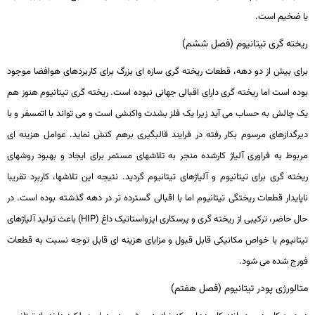
یا ضخیم است.
ریخته گری تیتانیوم (فصل ششم)
برای بیش از دو دهه، قطعات ریخته­ گری سازه ­ای بزرگ برای کاربردهای هوافضا موجود
بوده است اما ریخته­ گری دارای اقبالی جهانی نبوده است. ریخته­ گری تیتانیوم هنوز هم
یک چالش به حساب می­ آید زیرا یک فلز بشدت واکنشی است و می­ تواند با اتمسفر و با
دیرگدازهای مرسوم بکار رفته در فرایند قالب­گیری برهم­ کنش نماید. عوامل هزینه­ ای
مربوط به فراوری آلیاژ کارشده منجر به تلاش­های مستمر برای ایجاد و بهبود روش­های
ریخته­ گری برای تیتانیوم و آلیاژهای تیتانیوم گردید. نتیجه این تلاش­ها، کاربرد تقریبا
ناپایدار قطعات ریختگی تیتانیوم اما با اقبالی گسترد­ه ­تر در دهه گذشته بوده است. در
حال حاضر، ترکیبی از ریخته­ گری و پرسکاری ایزواستاتیک داغ (
HIP
) باعث تولید آلیاژهای
تیتانیوم با خواص مکانیکی قابل ­قبول و مزایای هزینه ­ای قابل­ توجه نسبت به قطعات
فورج ­شده می­ شود.
متالورژی پودر تیتانیوم (فصل هفتم)