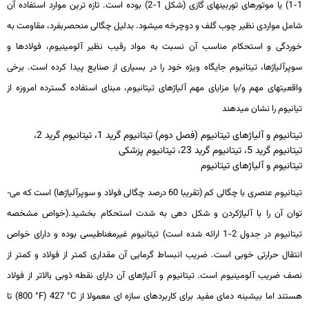
1-1) یا موتورهای توربین­های گازی (شکل 1-2) بوده است. تازه­ ترین موارد استفاده آن
شامل مواردی نظیر چوب گلف و دوچرخه می­شود. بدلیل چگالی منحصربفرد، مقاومت به
خوردگی و استحکام مناسب آن نسبت به مواد رقیب نظیر آلومینیوم، فولادها و
سوپرآلیاژها، تیتانیوم جایگاه ویژه خود را در بسیاری از صنایع پیدا کرده است. برخی
واقعیت­های مهم و/یا مزایای مهم آلیاژهای تیتانیوم، مبنای استفاده گسترده امروزه از
تیانیوم را نشان می­دهند
تیتانیوم و آلیاژهای تیتانیوم (فصل دوم) تیتانیوم گرید 1، تیتانیوم گرید 2،
تیتانیوم گرید 5، تیتانیوم گرید 23، تیتانیوم پزشکی
تیتانیوم و آلیاژهای تیتانیوم
تیتانیوم عنصری با چگالی کم (تقریبا 60 درصد چگالی فولاد و سوپرآلیاژها) است که می­
توان آن را با آلیاژکردن و شکل دهی به شدت استحکام بخشید.(خواص مشخصه
تیتانیوم در جدول 2-1 ارائه شده است) تیتانیوم غیرمغناطیسی بوده و دارای خواص
انتقال حرارتی خوبی است. ضریب انبساط گرمایی آن مقداری کمتر از فولاد و کمتر از
نصف ضریب آلومینیوم است. تیتانیوم و آلیاژهای آن دارای نقطه ذوبی بالاتر از فولاد
هستند اما بیشینه دمای مفید برای کاربردهای سازه­ ای معمولا از
°C
427 (
°F
800) تا