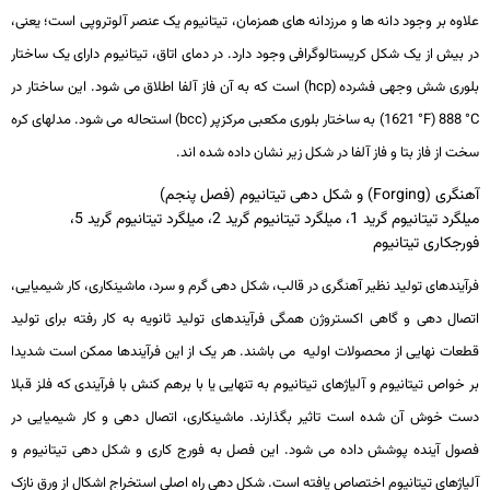
علاوه بر وجود دانه ­ها و مرزدانه­ های همزمان، تیتانیوم یک عنصر آلوتروپی است؛ یعنی،
در بیش از یک شکل کریستالوگرافی وجود دارد. در دمای اتاق، تیتانیوم دارای یک ساختار
بلوری شش­ وجهی فشرده (
hcp
) است که به آن فاز آلفا اطلاق می ­شود. این ساختار در
°C
888 (
°F
1621) به ساختار بلوری مکعبی مرکزپر (
bcc
) استحاله می ­شود. مدل­های کره
سخت از فاز بتا و فاز آلفا در شکل زیر نشان داده شده­ اند.
آهنگری (Forging) و شکل دهی تیتانیوم (فصل پنجم)
میلگرد تیتانیوم گرید 1، میلگرد تیتانیوم گرید 2، میلگرد تیتانیوم گرید 5،
فورجکاری تیتانیوم
فرآیندهای تولید نظیر آهنگری در قالب، شکل­ دهی گرم و سرد، ماشین­کاری، کار شیمیایی،
اتصال­ دهی و گاهی اکستروژن همگی فرآیندهای تولید ثانویه به کار رفته برای تولید
قطعات نهایی از محصولات اولیه می­ باشند. هر یک از این فرآیندها ممکن است شدیدا
بر خواص تیتانیوم و آلیاژهای تیتانیوم به تنهایی یا با برهم­ کنش با فرآیندی که فلز قبلا
دست خوش آن شده است تاثیر بگذارند. ماشین­کاری، اتصال­ دهی و کار شیمیایی در
فصول آینده پوشش داده می ­شود. این فصل به فورج­ کاری و شکل­ دهی تیتانیوم و
آلیاژهای تیتانیوم اختصاص یافته است. شکل­ دهی راه اصلی استخراج اشکال از ورق نازک