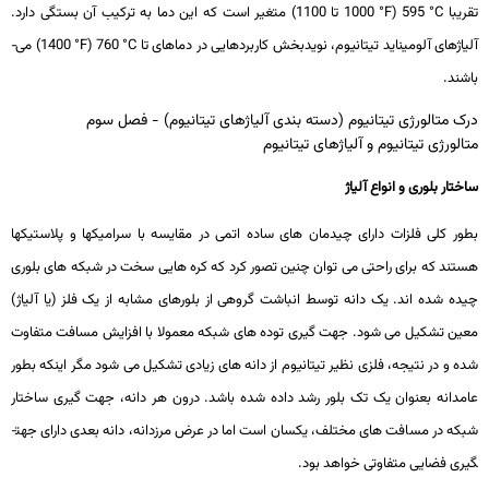
تقریبا
°C
595 (
°F
1000 تا 1100) متغیر است که این دما به ترکیب آن بستگی دارد.
آلیاژهای آلومیناید تیتانیوم، نویدبخش کاربردهایی در دماهای تا
°C
760 (
°F
1400) می­
باشند.
درک متالورژی تیتانیوم (دسته بندی آلیاژهای تیتانیوم) - فصل سوم
متالورژی تیتانیوم و آلیاژهای تیتانیوم
ساختار بلوری و انواع آلیاژ
بطور کلی فلزات دارای چیدمان­ های ساده اتمی در مقایسه با سرامیک­ها و پلاستیک­ها
هستند که برای راحتی می­ توان چنین تصور کرد که کره­ هایی سخت در شبکه ­های بلوری
چیده شده ­اند. یک دانه توسط انباشت گروهی از بلورهای مشابه از یک فلز (یا آلیاژ)
معین تشکیل می ­شود. جهت­ گیری توده­ های شبکه معمولا با افزایش مسافت متفاوت
شده و در نتیجه، فلزی نظیر تیتانیوم از دانه ­های زیادی تشکیل می­ شود مگر اینکه بطور
عامدانه بعنوان یک تک ­بلور رشد داده شده باشد. درون هر دانه، جهت­ گیری ساختار
شبکه در مسافت­ های مختلف، یکسان است اما در عرض مرزدانه، دانه بعدی دارای جهت­
گیری فضایی متفاوتی خواهد بود.