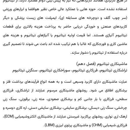
در هیچ کاربردی، همانند کاربردهایی که نیاز به پیش­ بینی دوام عملکرد دارند، از تیتانیوم
استفاده نشده است. حوزه­ هایی با عملکرد عالی خاص نظیر هوافضا و ابزارهای ورزشی
(سر چوب گلف و دوچرخه­ های مسابقه­ ای)، ایمپلنت­ های زیست­ پزشکی و دیگر
کاربردهای صنعتی و خوردگی دریایی حاضر به پرداخت هزینه بالاتری برای قطعات
تیتانیوم آلیاژی هستند. اما قیمت اولیه تیتانیوم یا آلیاژهای تیتانیوم و هزینه­ های
ماشین­ کاری و فورج­کاری که غالبا با هم ترکیب شده اند باعث می شوند تا تصمیم­ گیری
درباره استفاده از تیتانیوم را دشوار سازند.
ماشینکاری تیتانیوم (فصل دهم)
تراشکاری تیتانیوم، فرزکاری تیتانیوم، سوراخکاری تیتانیوم، سنگزنی تیتانیوم
عبارت ماشین­کاری دارای کاربرد وسیعی است و به همه انواع فرآیندهای برداشت فلز و
برشکاری اطلاق می­ شود. روش­های ماشین­کاری مرسوم عبارتند از تراشکاری، فرزکاری
سطحی، فرزکاری با بار جانبی کم و برشکاری صعودی، مته ­زنی، برقوزنی، سنگ ­زنی
چرخشی، سنگ ­زنی دیسکی، برشکاری سایشی، برشکاری سایشی دستی، اره­ کاری دوسره و
اره­ک اری نواری. روش­های پرکاربرد غیرسنتی عبارتند از ماشین­کاری الکتروشیمیایی (
ECM
)،
فرزکاری شیمیایی (
CHM
) و ماشین­کاری پرتوی لیزری (
LBM
).