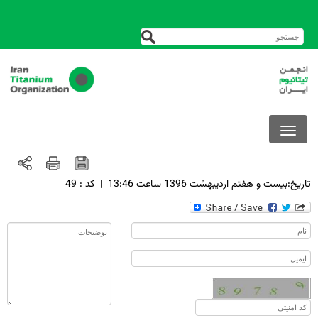
تاريخ:بيست و هفتم ارديبهشت 1396 ساعت 13:46
|
کد : 49