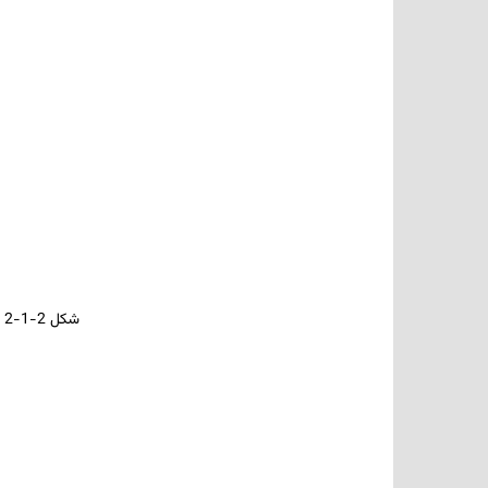
شکل 2-1-2 تجهیزات پزشکی متشکل از تیتانیوم و آلیاژهای آن و خواص سطحی موردنیاز برای تقاضاهای بالینی