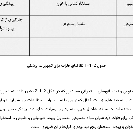
جدول 2-1-1 تقاضای فلزات برای تجهیزات پزشکی
تیتانیوم و آلیاژهای آن برای ایمپلنت­ های دندانی، 
تیت و شیشه ­های زیست فعال کمتر می ­باشد. بنابراین، مطالعات بی شماری دربا
ی هم شده­ اند. در ساقه مفاصل هیپ مصنوعی و ایمپلنت­ های دندانپزشکی، نمی­ توان
 است. به عبارت دیگر، برای فلزات (به عنوان مواد مصنوعی معمولی) پیوند شیمیایی و طبیعی با
ان و پیوند استخوان روی تیتانیوم و آلیاژهای آن ضروری است.