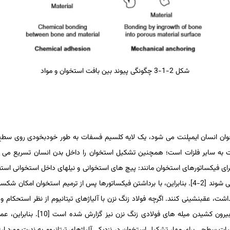
شکل 2-1-3 چگونگی پیوند بین بافت استخوان و مواد
خوان انسان ایمپلنت می­ شود، یک لایه کلسیم فسفات به طور خودبخودی روی سطح آن 
ه سایر فلزات است؛ همچنین تشکیل استخوان را داخل بدن انسان تسریع می ­بخشد. 
رای فیکساتورهای استخوان مانند: پیچ­ های استخوانی و نیل­های داخل استخوانی استفا
ی­ شوند
]
2-4
[
. بنابراین، با برداشتن فیکساتورها پس از ترمیم استخوان امکان شک
ت، عقب­نشینی کنند. اگرچه فولاد زنگ نزن با آلیاژهای تیتانیوم از نظر استحکام و مق
ن کشیدن میله­ های فولادی زنگ نزن نیز گزارش شده است
]
10
[
. بنابراین، 
ات سطحی برای مهار تشکیل استخوان در نزدیکی آلیاژهای تیتانیوم به ندرت مورد ارزی