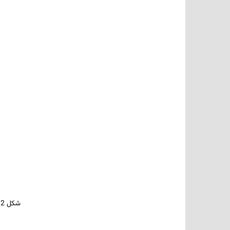
شکل 2-1-1 اصلاح سطح با افزودن خواص هدف به ماده­ به منظور حفظ شایستگی­ های خود ماده