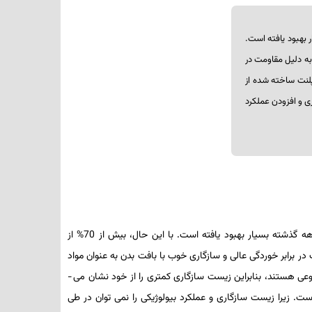
ر بهبود یافته است.
که به دلیل مقاومت در
مپلنت ساخته شده از
ری و افزودن عملکرد
بسیاری از تجهیزات پزشکی متشکل از فلزات به وسیله سرامیک­ها و پلیمرها جایگزین شده ­اند، زیرا خواص آن­ها با پیشرفت تکنولوژی در طول چهار دهه گذشته بسیار بهبود یافته است. با این حال، بیش از 70% از
در برابر خوردگی عالی و سازگاری خوب با بافت بدن به عنوان مواد
ایمپلنت پزشکی و دندانپزشکی مورد استفاده قرار می­­ گیرند. اما با توجه به اینکه دستگاه­ های ایمپلنت ساخته شده از فلزات به طور معمول مواد مصنوعی هستند، بنابراین زیست سازگاری کمتری را از خود نشان می ­
. زیرا زیست­ سازگاری و عملکرد بیولوژیکی را نمی ­توان در طی