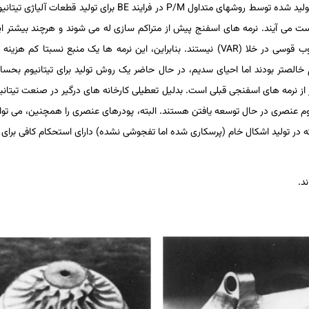
م تولید شده توسط روش­های متداول
P/M
در فرایند
BE
برای تولید قطعات آلیاژی تیتان
می ­آیند. نرمه­ های اسفنج پیش از متراکم ­سازی له می ­شوند و هرچند بیشتر این ن
وب قوسی در خلا (
VAR
) نیستند. بنابراین، این نرمه­ ها یک منبع نسبتا کم ­هزین
الص­تر بودند اما احیای سدیم، در حال حاضر یک روش تولید برای تیتانیوم بحساب 
 عنصری در حال توسعه ­یافتن هستند. البته، پودرهای عنصری را هم­چنین، می­ توان ب
ست که در تولید اشکال خام (پرسکاری شده اما تفجوشی نشده) دارای استحکام کافی 