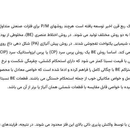
ک ­ربع قرن اخیر توسعه یافته است هرچند روش­های
P/M
برای فلزات صنعتی متداول ­
به دو روش مختلف تولید می­ شوند. در روش اختلاط عنصری (
BE
)، مخلوطی از پود
یب شیمیایی یکنواخت تفجوشی شدند. در روش پیش­ آلیاژی (
PA
) شکل ­دهی داغ روی پ
 می­ کند. اساسا روش
BE
یک روش پرس سرد (
CP
) یا پرس ایزواستاتیک سرد (
CIP
اتی با قیمت نسبتا کمتر می­ شود که دارای استحکام کششی، چقرمگی شکست و نرخ
تراکم
BE
با چگالی کامل را فراهم کرده و ادعا شده است که خواصی معادل با محصولات
امل و خواص مکانیکی خوب از جمله استحکام خستگی می ­باشند. قطعات
BE
نسبتا 
یده با خواصی قابل­ مقایسه با قطعات شمشی همان آلیاژ یا برتر از آن می ­باشد.
 آن با توسط واکنش ­پذیری ذاتی بالای این فلز محدود می­ شوند. در نتیجه، فرایندها