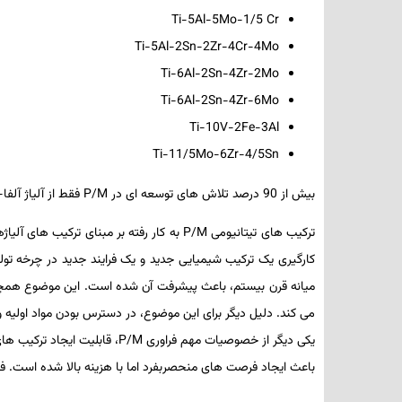
Ti-5Al-5Mo-1/5 Cr
Ti-5Al-2Sn-2Zr-4Cr-4Mo
Ti-6Al-2Sn-4Zr-2Mo
Ti-6Al-2Sn-4Zr-6Mo
Ti-10V-2Fe-3Al
Ti-11/5Mo-6Zr-4/5Sn
بیش از 90 درصد تلاش­ های توسعه ­ای در
P/M
فقط از آلیاژ آلفا
ترکیب­ های تیتانیومی
P/M
به کار رفته بر مبنای ترکیب­ های آلی
کارگیری یک ترکیب شیمیایی جدید و یک فرایند جدید در چرخه تول
میانه قرن بیستم، باعث پیشرفت آن شده است. این موضوع هم­چ
می­ کند. دلیل دیگر برای این موضوع، در دسترس بودن مواد اولیه و
یکی دیگر از خصوصیات مهم فراوری
P/M
، قابلیت ایجاد ترکیب­ ه
باعث ایجاد فرصت­ های منحصربفرد اما با هزینه بالا شده است. فصل 14 برخی جنبه­ های پژوهش مستمر مربوط به خواص بهتر ایجاد شده توسط روش انجماد سریع را تشری