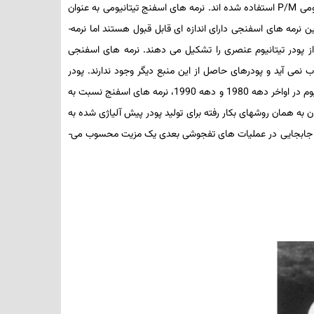
یومی
P/M
استفاده شده ­اند. نرمه­ های اسفنج­ تیتانیومی به عنوان
رمه­ های اسفنجی دارای اندازه ­ای قابل­ قبول هستند اما نرمه­
ه از پودر تیتانیوم عنصری را تشکیل می­ دهند. نرمه­ های اسفنجی
نمی ­آید و پودرهای حاصل از این منبع دیگر وجود ندارند. پودر
حاصل از احیای منیزیمی اسفنج که در خلا تقطیر می­ شود خالص­تر از نرمه­ های اسفنجی قبلی است. بدلیل تعطیلی کارخانه­ های درگیر در صنعت تیتانیوم در اواخر دهه 1980 و دهه 1990، نرمه­ های اسفنج نسبت به
ه همان روش­های بکار رفته برای تولید پودر پیش ­آلیاژی­ شده به
برای جابجایی در عملیات­ های تفجوشی بعدی یک مزیت محسوب می­