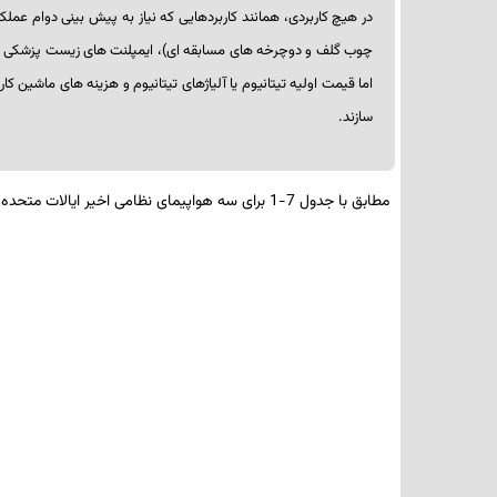
در هیچ کاربردی، همانند کاربردهایی که نیاز به پیش­ بینی دوام عملک
چوب گلف و دوچرخه­ های مسابقه­ ای)، ایمپلنت­ های زیست­ پزشکی و 
اما قیمت اولیه تیتانیوم یا آلیاژهای تیتانیوم و هزینه­ های ماشین­ کا
سازند.
مطابق با جدول 7-1 برای سه هواپیمای نظامی اخیر ایالات متحده یک تفاوت نسبتا زیاد بین مقدار تیتانیوم برنامه­ ریزی­ شده و مقدار واقعی آن وجود دارد.