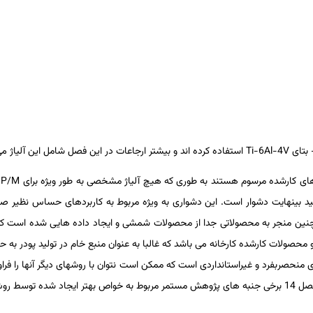
- بتای
Ti-6Al-4V
استفاده کرده ­اند و بیشتر ارجاعات در این فصل شامل این آلیاژ می
اژهای کارشده مرسوم هستند به طوری­ که هیچ آلیاژ مشخصی به طور ویژه برای
P/M
و
ید بی­نهایت دشوار است. این دشواری به ویژه مربوط به کاربردهای حساس نظیر صن
نین منجر به محصولاتی جدا از محصولات شمشی و ایجاد داده ­هایی شده است ک
 محصولات کارشده کارخانه می ­باشد که غالبا به عنوان منبع خام در تولید پودر به ح
ای منحصربفرد و غیراستانداردی است که ممکن است نتوان با روش­های دیگر آنها را فرا
ح می­ کند.