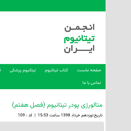
صفحه نخست
کتاب تیتانیوم
تیتانیوم پزشکی
ق
تماس با ما
متالورژی پودر تیتانیوم (فصل هفتم)
تاريخ:نوزدهم خرداد 1398 ساعت 15:53
|
کد : 109