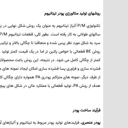
روش­های تولید متالورژی پودر تیتانیوم
تکنولوژی
P/M
آلیاژ تیتانیوم به عنوان یک روش شکل نهایی در ی
سال­های طولانی به کار رفته است. بطور کلی، قطعات تیتانیوم
P/M
سرد به شکل مورد نظر پرس شده و متعاقبا تا چگالی بالاتر و ترک
روش
BE
قطعاتی با خواص پائین­ تر اما در یک قیمت کمتر تولید
کمتر از چگالی کامل می­ شود. در نتیجه، این روش باعث محصول
فشرده ­سازی و فراوری پسا فشرده ­سازی امکان ایجاد نمونه های م
از طرف دیگر، نمونه های متراکم پودری
PA
همواره دارای چگالی ک
هدف از روش
PA
، تولید قطعاتی با عملکرد عالی در شکل­ های پیچ
فرآیند ساخت پودر
پودر عنصری.
فرایندهای تولید پودر مربوط به تیتانیوم و آلیاژهای