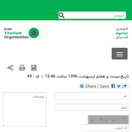
تاريخ:بيست و هفتم ارديبهشت 1396 ساعت 13:46
|
کد : 49