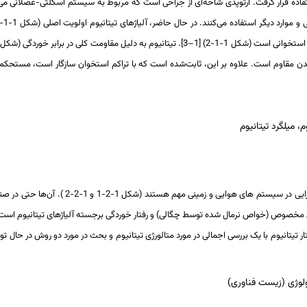
ی ارتوپدی برای اولین بار در دهه 50 میلادی مورداستفاده قرار گرفت. ارتوپدی شاخه‌ای از جراحی است که مربوط به س
یعاتِ بدن مقاوم است. علاوه بر این، ثابت‌شده است که با تراکم استخوان سازگار است، مستحکم
، میلگرد تیتانیوم
آلیاژهای تیتانیوم از جمله مهم‌ترین مواد جدید 
وگیری می کند (جدول 1-2-2). در این فصل، رفتار تیتانیوم با یک بررسی اجمالی در مورد متالورژی تیتانیوم و بحث در 
کنولوژی (زیست فناوری)