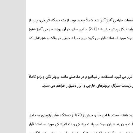
ه به نظر می رسد زیرا مدت زمان زیادی است که علم در حوزه فلز گسترش یافته است. اما در آغاز دهه 1980 هنگامی که تحقیقات طراحی آلیاژ آغاز شد کاملاً جدید بود. از یک دیدگاه تاریخی، پس از
در سوپرآلیاژهای پایه نیکل پیش بینی شد [1-2]. با این حال، در آن روزها طراحی آلیاژ هنوز
و آزمایش های سعی و خطا تولید می‌شدند. با این حال، امروزه انفورماتیک مواد [3] معمولاً در هر زمینه از مواد مورد استفاده قرار می گیرد برای صرفه جویی در وقت و هزینه‌ای که
ان مورد استفاده قرار می­ گیرد. استفاده از تیتانیوم در مفاصلی مانند پروتز لگن و زانو کاملاً
ی زیست سازگار، پروتز­های خارجی و ابزار دقیق را فراهم می­ سازد.
بسیاری از تجهیزات پزشکی متشکل از فلزات به وسیله سرامیک­ها و پلیمرها جایگزین شده ­اند، زیرا خواص آن­ها با پیشرفت تکنولوژی در طول چهار دهه گذشته بسیار بهبود یافته است. با این حال، بیش از 70% از دستگاه­ های ارتوپدی به دلیل
فت بدن به عنوان مواد ایمپلنت پزشکی و دندانپزشکی مورد استفاده قرار