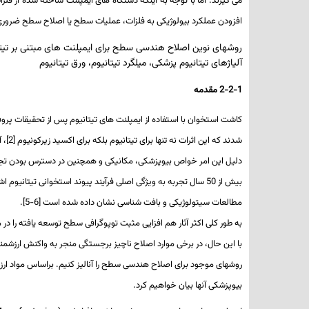
می­­ گیرند. اما با توجه به اینکه دستگاه ­های ایمپلنت ساخته شده از ف
افزودن عملکرد بیولوژیکی به فلزات، عملیات سطح یا اصلاح سطح ضرور
روشهای نوین اصلاح هندسی سطح برای ایمپلنت های مبتنی بر تیتان
آلیاژهای تیتانیوم پزشکی، میلگرد تیتانیوم، ورق تیتانیوم
2-2-1 مقدمه
کاشت استخوان با استفاده از ایمپلنت ­های تیتانیوم پس از تحقیقات پروفسور برنمارک در اوایل دهه 1960 میلادی امکان­ پذیر شد، جایی که در آن فرآ
شدند که این اثرات نه تنها برای تیتانیوم بلکه برای اکسید زیرکونیوم
[2]
، 
دلیل این امر خواص بیوپزشکی، مکانیکی و همچنین در دسترس بودن تج
بیش از 50 سال تجربه به ویژگی اصلی فرآیند پیوند استخوانی تیتانیوم اشاره دارد: ساختار هندسی سطح، مهمترین عامل تأثیرگذار در جایگزینی پیوند (
مطالعات سیتولوژیکی و بافت­ شناسی نشان داده شده است
[
5-6
].
به طور کلی اکثر آثار هم­ افزایی مثبت توپوگرافی سطح توسعه یافته را د
با این حال، در برخی موارد اصلاح ناچیز برجستگی منجر به واکنش ارزشمن
روش­های موجود برای اصلاح هندسی سطح را آنالیز کنیم. براساس مواد ار
بیوپزشکی آن­ها بیان خواهیم کرد.