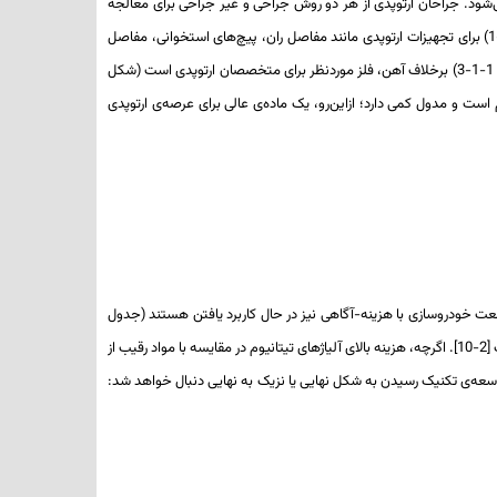
یستم اسکلتی-عضلانی می‌شود. جراحان ارتوپدی از هر دو روش جراحی و غیر جراحی برای معالجه
آسیب‌های اسکلتی-عضلانی، بیماری‌های ستون فقرات، آسیب‌های ورزشی و موارد دیگر استفاده می‌کنند. در حال حاضر، آلیاژهای تیتانیوم اولویت اصلی (شکل 1-1-1) برای تجهیزات ارتوپدی مانند مفاصل ران، پیچ‌های استخوانی، مفاصل
زانو، قفسه‌ی مایع نخاعی، مفاصل شانه و آرنج و صفحات و داربست‌های استخوانی است (شکل 1-1-2) [1–3]. تیتانیوم به دلیل مقاومت کلی در برابر خوردگی (شکل 1-1-3) برخلاف آهن، فلز موردنظر برای متخصصان ارتوپدی است (شکل
 است و مدول کمی دارد؛ ازاین‌رو، یک ماده‌ی عالی برای عرصه‌ی ارتوپدی
هستند که برای بهبود کارایی در سیستم های هوایی و زمینی مهم هستند (شکل 1-2-1 و 1-2-2 ). آن‌ها حتی در صنعت خودروسازی با هزینه-آگاهی نیز در حال کاربرد یافتن هستند (جدول
1-2-1) [2-10]. این کاربردها به دلیل ترکیب عالی از خصوصیات مکانیکی مخصوص (خواص نرمال شده توسط چگالی) و رفتار خوردگی برجسته آلیاژهای تیتانیوم است [2-10]. اگرچه، هزینه بالای آلیاژهای تیتانیوم در مقایسه با مواد رقیب از
مورد دو روش در حال توسعه‌ی تکنیک رسیدن به شکل نهایی یا نزیک به نهایی دنبال خواهد شد: