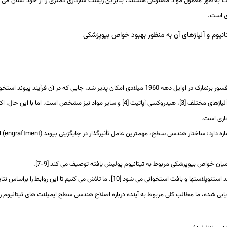
لزات به طور معمول مواد مصنوعی هستند، بنابراین زیست سازگاری کمتری را از خود نشان می­ د
ی است.
یوم و آلیاژهای آن به منظور بهبود خواص بیوپزشکی
یند پیوند استخوانی تیتانیوم برای اولین بار انجام شد
آلیاژهای مختلف
[3]
، هیدروکسی آپاتیت
[4]
و سایر مواد نیز مشخص است. اما با این حال، اکثر
اری است.
engraftment
) 
ر میان خواص بیوپزشکی مربوط به تیتانیوم پولیش یافته توصیف می­ کند [
7-9
].
د استئوپلاست­ها و بافت استخوانی می­ شود
]
10
[
. ما تلاش می­ کنیم تا این روابط را براساس 
زیابی شده، ما مطالب کلی مربوط به آینده درباره اصلاح هندسی سطح ایمپلنت­ های تیتانیوم