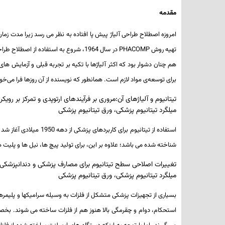
مقدمه
تهیه روش
PHACOMP
در سال 1964، شروع به استفاده از اصطلاح طراحی آلیاژ کردیم. به دنبال این روش، شکل‌گیری فازهای ترد مانند فاز
برای توسعه‌ی مواد لازم است. همانطور که نویسنده از آن روزها فرا می‌خوا
تیتانیوم و آلیاژهای آن:مروری بر فرآیندهای ارتوپدی و تمرکز بر روی
میلگرد تیتانیوم پزشکی، ورق تیتانیوم پزشکی
استفاده از تیتانیوم ب
شناخته شده می ­باشد؛ علاوه بر این، برای تولید پیچ­ ها­، نیل ­ها و پلیت­ 
تغییرات اصلاحی سطح تیتانیوم برای مصارف پزشکی و دندانپزشکی
میلگرد تیتانیوم پزشکی، ورق تیتانیوم پزشکی
استحکام، دوام و چقرمگی بالا هنوز هم از فلزات ساخته می­ شوند. بخصوص