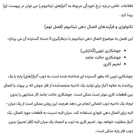
اطلاعات خاص درباره نرخ خوردگی مربوط به آلیاژهای تیتانیوم را می ­توان در پیوست (و)
پیدا کرد.
تکنولوژی و فرآیندهای اتصال دهی تیتانیوم (فصل نهم)
این فصل به موضوع اتصال­ دهی تیتانیوم با درنظرگیری 3 دسته گسترده آن می­ پردازد.
جوشکاری ذوبی(گدازشی)
جوشکاری حالت جامد
لحیم­ کاری
جوشکاری ذوبی که بطور گسترده ­ای شناخته شده است به ذوب آلیاژ(های) پایه یا یک
پرکننده به علاوه آلیاژ برای تولید یک ناحیه منجمدشده از فلز جوش که بر پیوند یا اتصال
بین قطعات کاری موثر است متکی است. جوشکاری حالت جامد کار مشابهی را بدون
ایجاد یک ناحیه ذوب اتصالی انجام می ­دهد هرچند این روش ممکن است از یک میان ­
لایه برای اتصال­ دهی نفوذی استفاده کند. میان ­لایه نسبت به قطعات مورد اتصال، یک
آلیاژ متفاوت خواهد بود. لحیم­ کاری به ذوب و انجماد یک میان ­لایه (فلز لحیم) بدون
ذوب فلز پایه متکی است.