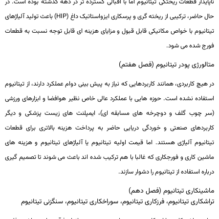
ناپایدار قطعات ریختگی تیتانیوم اما با اقبالی گسترد­ه ­تر در دهه گذشته بوده است. در
حال حاضر، ترکیبی از ریخته­ گری و پرسکاری ایزواستاتیک داغ (
HIP
) باعث تولید آلیاژهای
تیتانیوم با خواص مکانیکی قابل ­قبول و مزایای هزینه ­ای قابل­ توجه نسبت به قطعات
فورج ­شده می­ شود.
متالورژی پودر تیتانیوم (فصل هفتم)
در هیچ کاربردی، همانند کاربردهایی که نیاز به پیش­ بینی دوام عملکرد دارند، از تیتانیوم
استفاده نشده است. حوزه­ هایی با عملکرد عالی خاص نظیر هوافضا و ابزارهای ورزشی
(سر چوب گلف و دوچرخه­ های مسابقه­ ای)، ایمپلنت­ های زیست­ پزشکی و دیگر
کاربردهای صنعتی و خوردگی دریایی حاضر به پرداخت هزینه بالاتری برای قطعات
تیتانیوم آلیاژی هستند. اما قیمت اولیه تیتانیوم یا آلیاژهای تیتانیوم و هزینه­ های
ماشین­ کاری و فورج­کاری که غالبا با هم ترکیب شده اند باعث می شوند تا تصمیم­ گیری
درباره استفاده از تیتانیوم را دشوار سازند.
ماشینکاری تیتانیوم (فصل دهم)
تراشکاری تیتانیوم، فرزکاری تیتانیوم، سوراخکاری تیتانیوم، سنگزنی تیتانیوم