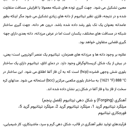
معین تشکیل می ­شود. جهت­ گیری توده­ های شبکه معمولا با افزایش مسافت متفاوت
شده و در نتیجه، فلزی نظیر تیتانیوم از دانه ­های زیادی تشکیل می­ شود مگر اینکه بطور
عامدانه بعنوان یک تک ­بلور رشد داده شده باشد. درون هر دانه، جهت­ گیری ساختار
شبکه در مسافت­ های مختلف، یکسان است اما در عرض مرزدانه، دانه بعدی دارای جهت­
گیری فضایی متفاوتی خواهد بود.
علاوه بر وجود دانه ­ها و مرزدانه­ های همزمان، تیتانیوم یک عنصر آلوتروپی است؛ یعنی،
در بیش از یک شکل کریستالوگرافی وجود دارد. در دمای اتاق، تیتانیوم دارای یک ساختار
بلوری شش­ وجهی فشرده (
hcp
) است که به آن فاز آلفا اطلاق می ­شود. این ساختار در
°C
888 (
°F
1621) به ساختار بلوری مکعبی مرکزپر (
bcc
) استحاله می ­شود. مدل­های کره
سخت از فاز بتا و فاز آلفا در شکل زیر نشان داده شده­ اند.
آهنگری (Forging) و شکل دهی تیتانیوم (فصل پنجم)
میلگرد تیتانیوم گرید 1، میلگرد تیتانیوم گرید 2، میلگرد تیتانیوم گرید 5،
فورجکاری تیتانیوم
فرآیندهای تولید نظیر آهنگری در قالب، شکل­ دهی گرم و سرد، ماشین­کاری، کار شیمیایی،