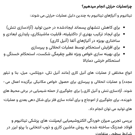
چراعملیات حرارتی انجام می­دهیم؟
تیتانیوم و آلیاژهای تیتانیوم به چندین دلیل عملیات حرارتی می­ شوند:
برای کاهش تنش­های پسماند ایجادشده در حین تولید (آزادسازی تنش)
برای ایجاد ترکیب بهتری از داکتیلیته، قابلیت ماشین­کاری، پایداری ابعادی و
ساختاری بویژه در آلیاژهای آلفا (آنیل­ کاری)
برای افزایش استحکام توسط عملیات انحلالی و پیرسازی
برای بهینه­ سازی خواص ویژه نظیر چقرمگی شکست، استحکام خستگی و
استحکام خزشی دمابالا
انواع مختلفی از عملیات­ های آنیل­ کاری (مانند آنیل تکی، دوپلکس، میل، بتا و تبلور
مجدد) و عملیات انحلالی و پیرسازی برای حصول خواص مکانیکی برگزیده اعمال می ­
شوند. آزادسازی تنش و آنیل­ کاری را برای جلوگیری از حمله شیمیایی در برخی محیط ­های
خورنده، برای جلوگیری از اعوجاج و برای آماده­ سازی فلز برای شکل­ دهی بعدی و عملیات­
های تولید می­ توان انجام داد.
بررسی تجربی میزان خوردگی الکتروشیمیایی ایمپلنت های پزشکی تیتانیوم و
فولاد ضدزنگ ساخته شده به روش ماشین کاری و ذوب انتخابی با پرتو لیزر در
شرایط سطحی متفاوت