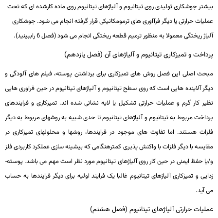
بیشتر جوشکاری تولیدی روی تیتانیوم و آلیاژهای تیتانیوم روی ماده کارشده ­ای که تحت
عملیات­ حرارتی یا دیگر فرآاوری­ های ترمومکانیکی قرار گرفته انجام می­ شود. جوشکاری
آلیاژ ریختگی معمولا به منظور ترمیم قطعه ریختگی انجام می­ شود (فصل 6 راببینید).
پرداخت و تمیزکاری تیتانیوم و آلیاژهای آن (فصل یازدهم)
مبحث اصلی این فصل روش­ های تمیزکاری برای برداشتن پوسته، فیلم ­های آلودگی و
دیگر آلاینده ­هایی است که روی سطح تیتانیوم و آلیاژهای تیتانیوم در حین فراوری ­هایی
نظیر کار گرم و عملیات­ حرارتی تشکیل یا لایه­ نشانی شده­ اند. تمیزکاری و فرایندهای
پرداخت مربوط به تیتانیوم و آلیاژهای تیتانیوم تا حدی شبیه به روش­های مربوط به دیگر
فلزات هستند. اما تفاوت­ های موجود در فرایندها، روش­ها و محلول­های تمیزکاری در
مقایسه با دیگر فلزات با واکنش ­پذیری کمترهنگامی که بیشینه­ سازی عملکرد کاربردی فلز
و/یا حفظ ایمنی در حین کار روی آلیاژهای تیتانیوم مورد نظر است مهم می­ باشد. پوسته­
زدایی و تمیزکاری آلیاژهای تیتانیوم غالبا یک فرایند اولیه برای دیگر فرایندها به حساب
می ­آید.
عملیات حرارتی آلیاژهای تیتانیوم (فصل هشتم)