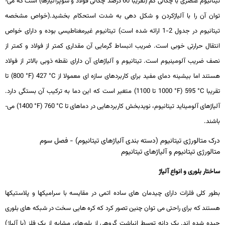
تیتانیوم عنصری با چگالی کم (تقریبا 60 درصد چگالی فولاد و سوپرآلیاژها) است که می­
توان آن را با آلیاژکردن و شکل دهی به شدت استحکام بخشید.(خواص مشخصه
تیتانیوم در جدول 2-1 ارائه شده است) تیتانیوم غیرمغناطیسی بوده و دارای خواص
انتقال حرارتی خوبی است. ضریب انبساط گرمایی آن مقداری کمتر از فولاد و کمتر از
نصف ضریب آلومینیوم است. تیتانیوم و آلیاژهای آن دارای نقطه ذوبی بالاتر از فولاد
هستند اما بیشینه دمای مفید برای کاربردهای سازه­ ای معمولا از
°C
427 (
°F
800) تا
تقریبا
°C
595 (
°F
1000 تا 1100) متغیر است که این دما به ترکیب آن بستگی دارد.
آلیاژهای آلومیناید تیتانیوم، نویدبخش کاربردهایی در دماهای تا
°C
760 (
°F
1400) می­
باشند.
درک متالورژی تیتانیوم (دسته بندی آلیاژهای تیتانیوم) - فصل سوم
متالورژی تیتانیوم و آلیاژهای تیتانیوم
ساختار بلوری و انواع آلیاژ
بطور کلی فلزات دارای چیدمان­ های ساده اتمی در مقایسه با سرامیک­ها و پلاستیک­ها
هستند که برای راحتی می­ توان چنین تصور کرد که کره­ هایی سخت در شبکه ­های بلوری
چیده شده ­اند. یک دانه توسط انباشت گروهی از بلورهای مشابه از یک فلز (یا آلیاژ)