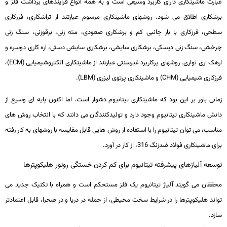
عبارت ماشین­کاری دارای کاربرد وسیعی است و به همه انواع فرآیندهای برداشت فلز و
برشکاری اطلاق می­ شود. روش­های ماشین­کاری مرسوم عبارتند از تراشکاری، فرزکاری
سطحی، فرزکاری با بار جانبی کم و برشکاری صعودی، مته ­زنی، برقوزنی، سنگ ­زنی
چرخشی، سنگ ­زنی دیسکی، برشکاری سایشی، برشکاری سایشی دستی، اره­ کاری دوسره و
اره­ک اری نواری. روش­های پرکاربرد غیرسنتی عبارتند از ماشین­کاری الکتروشیمیایی (
ECM
)،
فرزکاری شیمیایی (
CHM
) و ماشین­کاری پرتوی لیزری (
LBM
).
زمانی باور بر این بود که ماشین­کاری تیتانیوم دشوار است. اما اکنون پایه ­ای وسیع از
دانش ماشین­کاری تیتانیوم وجود دارد و تولیدکنندگان می ­دانند که با انتخاب روش­ های
مناسب، می­ توان تیتانیوم را با استفاده از روش­ هایی قابل مقایسه با روش­های به کار رفته
برای ماشین­کاری فولاد ضدزنگ 316، از کار در آورد.
توسعه آلیاژهای پیشرفته تیتانیوم برای کم کردن خستگی روتور هلیکوپترها
محققان می گویند آلیاژ تیتانیوم یک فلز مستحکم است و همراه با تکنیک جدید می
تواند هلیکوپترها را در شرایط سخت محیطی، از جمله در دریا و در صحرا، قابل اعتمادتر
سازد.