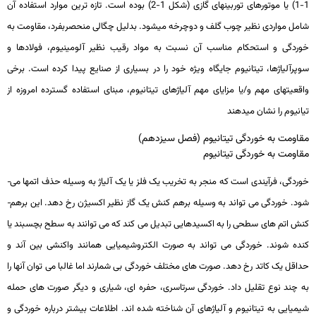
1-1) یا موتورهای توربین­های گازی (شکل 1-2) بوده است. تازه­ ترین موارد استفاده آن
شامل مواردی نظیر چوب گلف و دوچرخه می­شود. بدلیل چگالی منحصربفرد، مقاومت به
خوردگی و استحکام مناسب آن نسبت به مواد رقیب نظیر آلومینیوم، فولادها و
سوپرآلیاژها، تیتانیوم جایگاه ویژه خود را در بسیاری از صنایع پیدا کرده است. برخی
واقعیت­های مهم و/یا مزایای مهم آلیاژهای تیتانیوم، مبنای استفاده گسترده امروزه از
تیانیوم را نشان می­دهند
مقاومت به خوردگی تیتانیوم (فصل سیزدهم)
مقاومت به خوردگی تیتانیوم
خوردگی، فرآیندی است که منجر به تخریب یک فلز یا یک آلیاژ به وسیله حذف اتم­ها می­
شود. خوردگی می­ تواند به وسیله برهم­ کنش یک گاز نظیر اکسیژن رخ دهد. این برهم­
کنش اتم­ های سطحی را به اکسیدهایی تبدیل می­ کند که می­ توانند به سطح بچسبند یا
کنده شوند. خوردگی می ­تواند به صورت الکتروشیمیایی همانند واکنشی بین آند و
حداقل یک کاتد رخ دهد. صورت­ های مختلف خوردگی بی شمارند اما غالبا می­ توان آنها را
به چند نوع تقلیل داد. خوردگی سرتاسری، حفره ­ای، شیاری و دیگر صورت­ های حمله
شیمیایی به تیتانیوم و آلیاژهای آن شناخته شده ­اند. اطلاعات بیشتر درباره خوردگی و