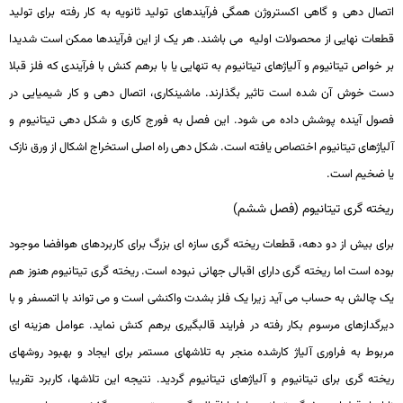
اتصال­ دهی و گاهی اکستروژن همگی فرآیندهای تولید ثانویه به کار رفته برای تولید
قطعات نهایی از محصولات اولیه می­ باشند. هر یک از این فرآیندها ممکن است شدیدا
بر خواص تیتانیوم و آلیاژهای تیتانیوم به تنهایی یا با برهم­ کنش با فرآیندی که فلز قبلا
دست خوش آن شده است تاثیر بگذارند. ماشین­کاری، اتصال­ دهی و کار شیمیایی در
فصول آینده پوشش داده می ­شود. این فصل به فورج­ کاری و شکل­ دهی تیتانیوم و
آلیاژهای تیتانیوم اختصاص یافته است. شکل­ دهی راه اصلی استخراج اشکال از ورق نازک
یا ضخیم است.
ریخته گری تیتانیوم (فصل ششم)
برای بیش از دو دهه، قطعات ریخته­ گری سازه ­ای بزرگ برای کاربردهای هوافضا موجود
بوده است اما ریخته­ گری دارای اقبالی جهانی نبوده است. ریخته­ گری تیتانیوم هنوز هم
یک چالش به حساب می­ آید زیرا یک فلز بشدت واکنشی است و می­ تواند با اتمسفر و با
دیرگدازهای مرسوم بکار رفته در فرایند قالب­گیری برهم­ کنش نماید. عوامل هزینه­ ای
مربوط به فراوری آلیاژ کارشده منجر به تلاش­های مستمر برای ایجاد و بهبود روش­های
ریخته­ گری برای تیتانیوم و آلیاژهای تیتانیوم گردید. نتیجه این تلاش­ها، کاربرد تقریبا