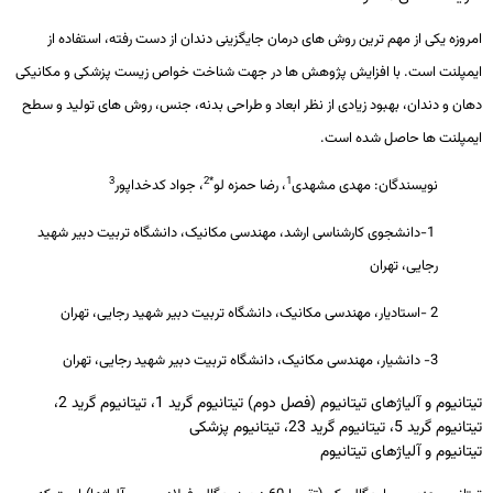
امروزه
یکی
از
مهم
ترین
روش
های
درمان
جایگزینی
دندان
از
دست
رفته،
استفاده
از
ایمپلنت
است
.
با
افزایش
پژوهش
ها
در
جهت شناخت
خواص
زیست
پزشکی
و
مکانیکی
دهان
و
دندان،
بهبود
زیادی
از
نظر
ابعاد
و
طراحی
بدنه،
جنس،
روش
های
تولید
و
سطح
ایمپلنت
ها
حاصل
شده
است
.
3
*2
1
نویسندگان: مهدی مشهدی
، رضا حمزه لو
، جواد کدخداپور
-1
دانشجوی کارشناسی ارشد، مهندسی مکانیک، دانشگاه تربیت دبیر شهید
رجایی، تهران
2
-
استادیار، مهندسی مکانیک، دانشگاه تربیت دبیر شهید رجایی، تهران
3- دانشیار، مهندسی مکانیک، دانشگاه تربیت دبیر شهید رجایی، تهران
تیتانیوم و آلیاژهای تیتانیوم (فصل دوم) تیتانیوم گرید 1، تیتانیوم گرید 2،
تیتانیوم گرید 5، تیتانیوم گرید 23، تیتانیوم پزشکی
تیتانیوم و آلیاژهای تیتانیوم