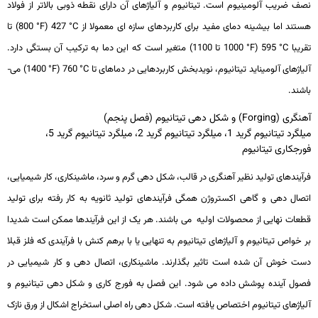
نصف ضریب آلومینیوم است. تیتانیوم و آلیاژهای آن دارای نقطه ذوبی بالاتر از فولاد
هستند اما بیشینه دمای مفید برای کاربردهای سازه­ ای معمولا از
°C
427 (
°F
800) تا
تقریبا
°C
595 (
°F
1000 تا 1100) متغیر است که این دما به ترکیب آن بستگی دارد.
آلیاژهای آلومیناید تیتانیوم، نویدبخش کاربردهایی در دماهای تا
°C
760 (
°F
1400) می­
باشند.
آهنگری (Forging) و شکل دهی تیتانیوم (فصل پنجم)
میلگرد تیتانیوم گرید 1، میلگرد تیتانیوم گرید 2، میلگرد تیتانیوم گرید 5،
فورجکاری تیتانیوم
فرآیندهای تولید نظیر آهنگری در قالب، شکل­ دهی گرم و سرد، ماشین­کاری، کار شیمیایی،
اتصال­ دهی و گاهی اکستروژن همگی فرآیندهای تولید ثانویه به کار رفته برای تولید
قطعات نهایی از محصولات اولیه می­ باشند. هر یک از این فرآیندها ممکن است شدیدا
بر خواص تیتانیوم و آلیاژهای تیتانیوم به تنهایی یا با برهم­ کنش با فرآیندی که فلز قبلا
دست خوش آن شده است تاثیر بگذارند. ماشین­کاری، اتصال­ دهی و کار شیمیایی در
فصول آینده پوشش داده می ­شود. این فصل به فورج­ کاری و شکل­ دهی تیتانیوم و
آلیاژهای تیتانیوم اختصاص یافته است. شکل­ دهی راه اصلی استخراج اشکال از ورق نازک