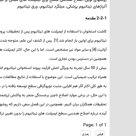
روشهای نوین اصلاح هندسی سطح برای ایمپلنت های مبتنی بر تیتان
آلیاژهای تیتانیوم پزشکی، میلگرد تیتانیوم، ورق تیتانیوم
2-2-1 مقدمه
تیتانیوم برای اولین بار انجام شد
[1]
. پس از کشف این علم، متوجه شدند که
آپاتیت
[4]
و سایر مواد نیز مشخص است. اما با این حال، اکثر ایمپلنت­ ه
همچنین در دسترس بودن تجاری است.
بیش از 50 سال تجربه به ویژگی اصلی فرآیند پیوند استخوانی تیتانیوم اشاره دارد: ساختار هندسی سطح، مهمترین عامل تأثیرگذار در جایگزینی پیوند (
همراه ترکیب شیمیایی است. این موضوع با استفاده از نتایج مطالعات 
به طور کلی اکثر آثار هم­ افزایی مثبت توپوگرافی سطح توسعه یافته را د
با این حال، در برخی موارد اصلاح ناچیز برجستگی منجر به واکنش ارزشمن
تحقیقات همکاران بیان کنیم. همچنین در این فصل سعی داریم که روش­های
آینده درباره اصلاح هندسی سطح ایمپلنت­ های تیتانیوم را بدون تغییر ت
Page: 1 of 1