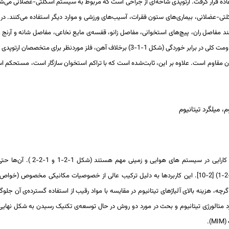
رتوپدی برای اولین بار در دهه 50 میلادی مورداستفاده قرار گرفت. ارتوپدی شاخه‌ای از جراحی است که مربوط به سیستم اسکلتی-عضلانی
تی-عضلانی، بیماری‌های ستون فقرات، آسیب‌های ورزشی و موارد دیگر استفاده می‌کنند. در
کل 1-1-1) برای تجهیزات ارتوپدی مانند مفاصل ران، پیچ‌های استخوانی، مفاصل زانو، قفسه‌ی مایع نخاعی، مفاصل شانه و 
داربست‌های استخوانی است (شکل 1-1-2) [1–3]. تیتانیوم به دلیل مقاومت کلی در برابر خوردگی (شکل 1-1-3) برخلاف آهن، فلز موردنظر ب
یعاتِ بدن مقاوم است. علاوه بر این، ثابت‌شده است که با تراکم استخوان سازگار است، مستحکم
، میلگرد تیتانیوم
آلیاژهای تیتانیوم از جمله مهم‌ترین مواد جدید هستند که برای بهبود کارایی در سی
خودروسازی با هزینه-آگاهی نیز در حال کاربرد یافتن هستند (جدول 1-2-1) [2-10]. این کاربردها به دلیل ترکیب عالی از خصوصیات مکانیکی مخ
 چگالی) و رفتار خوردگی برجسته آلیاژهای تیتانیوم است [2-10]. اگرچه، هزینه بالای آلیاژهای تیتانیوم در مقایسه با مواد رقیب از استفاده گسترده‌ی
الی در مورد متالورژی تیتانیوم و بحث در مورد دو روش در حال توسعه‌ی تکنیک رسیدن به شکل نهایی
(
MIM
).