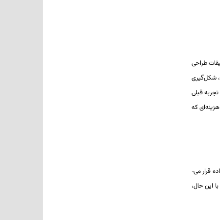
 فلز گسترش یافته است. اما در آغاز دهه 1980 هنگامی که تحقیقات طراحی
وش، شکل‌گیری
یه بر تجربه قبلی
 در وقت و هزینه‌ای که
استفاده از تیتانیوم برای کاربردهای پزشکی از دهه 1950 میلادی آغاز شد و با توجه به زیست سازگاری آن با بدن انسان و بسیاری از مزایای دیگر همچنان مورد استفاده قرار می­
 با این حال،