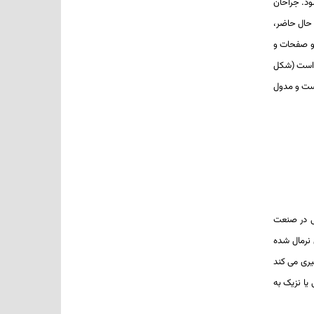
 می‌شود. جراحان
 حال حاضر،
آرنج و صفحات و
رای متخصصان ارتوپدی است (شکل
 است و مدول
ستم های هوایی و زمینی مهم هستند (شکل 1-2-1 و 1-2-2 ). آن‌ها حتی در صنعت
صوص (خواص نرمال شده
 آن جلوگیری می کند
 یا نزیک به