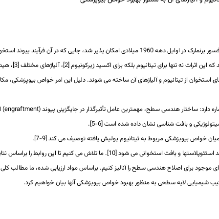
یوم و آلیاژهای آن به منظور بهبود خواص بیوپزشکی
کاشت استخوان با استفاده از ایمپلنت ­های تیتانیوم پس از تحقیقات پروفسور برنمارک در اوایل دهه 1960 میلادی امکان­ پذیر شد، جایی که در آن فرآیند پیوند 
 این اثرات نه تنها برای تیتانیوم بلکه برای اکسید زیرکونیوم
[2]
، آلیاژهای مختلف
[3]
، هید
ای استخوان از تیتانیوم و آلیاژهای آن ساخته می­ شوند. دلیل این امر خواص بیوپزشکی، مکا
engraftment
) 
سیتولوژیکی و بافت­ شناسی نشان داده شده است
[
5-6
].
ر میان خواص بیوپزشکی مربوط به تیتانیوم پولیش یافته توصیف می­ کند [
7-9
].
د استئوپلاست­ها و بافت استخوانی می­ شود
]
10
[
. ما تلاش می­ کنیم تا این روابط را براساس نتا
 موجود برای اصلاح هندسی سطح را آنالیز کنیم. براساس مواد ارزیابی شده، ما مطالب کلی 
رکیب شیمیایی لایه سطحی به منظور بهبود خواص بیوپزشکی آن­ها بیان خواهیم کرد.