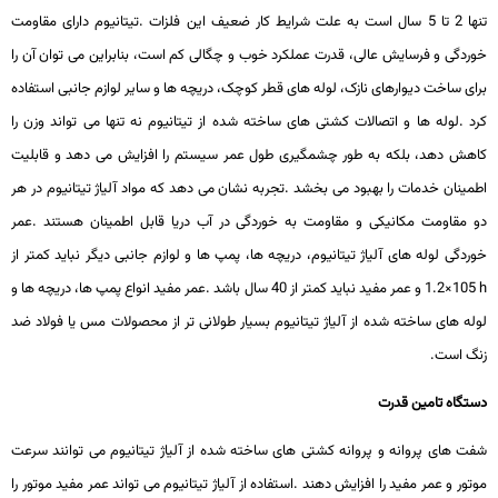
تنها 2 تا 5 سال است به علت شرایط کار ضعیف این فلزات
.
تیتانیوم دارای مقاومت
خوردگی و فرسایش عالی، قدرت عملکرد خوب و چگالی کم است، بنابراین می توان آن را
برای ساخت دیوارهای نازک، لوله های قطر کوچک، دریچه ها و سایر لوازم جانبی استفاده
کرد
.
لوله ها و اتصالات کشتی های ساخته شده از تیتانیوم نه تنها می تواند وزن را
کاهش دهد، بلکه به طور چشمگیری طول عمر سیستم را افزایش می دهد و قابلیت
اطمینان خدمات را بهبود می بخشد
.
تجربه نشان می دهد که مواد آلیاژ تیتانیوم در هر
دو مقاومت مکانیکی و مقاومت به خوردگی در آب دریا قابل اطمینان هستند
.
عمر
خوردگی لوله های آلیاژ تیتانیوم، دریچه ها، پمپ ها و لوازم جانبی دیگر نباید کمتر از
1.2×105 h
و عمر مفید نباید کمتر از 40 سال باشد
.
عمر مفید انواع پمپ ها، دریچه ها و
لوله های ساخته شده از آلیاژ تیتانیوم بسیار طولانی تر از محصولات مس یا فولاد ضد
زنگ است
.
دستگاه تامین قدرت
شفت های پروانه و پروانه کشتی های ساخته شده از آلیاژ تیتانیوم می توانند سرعت
موتور و عمر مفید را افزایش دهند
.
استفاده از آلیاژ تیتانیوم می تواند عمر مفید موتور را