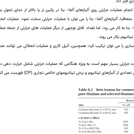
ی قرار داد.
نجام عملیات­ حرارتی روی آلیاژهای آلفا- بتا در پائین­ تر یا بالاتر از دمای تحول بت
اقبا، آلیاژهای آلفا- بتا را می­ توان با عملیات­ حرارتی سخت نمود. عملیات انحلا
بتا به کار می­ رود. اما تعداد قابل ­توجهی از دیگر عملیات­ های حرارتی از جمله عملی
تانیوم بکار می­ روند.
ازی را می ­توان ترکیب کرد؛ هم­چنین، آنیل­ کاری و عملیات انحلالی می­ توانند عمل
ت­ حرارتی بسیار مهم است به ویژه هنگامی که عملیات­ حرارتی شامل حرارت ­دهی در 
CP
) فهرست می­ کند