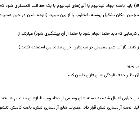
800) باید باعث ایجاد تیتانیوم یا آلیاژهای تیتانیوم با یک حفاظت اتمسفری شود که
چنین امکان تشکیل پوسته نامطلوب را از بین می­برد. (آلوده­ شدن در حین عملیات­ 
 کارهایی که باید حتما انجام شود یا حتما از آن پیشگیری شود) عبارتند از:
یز کنید. (از آب شیر معمولی در تمیزکاری اجزای تیتانیومی استفاده نکنید.)
 ببرید.
آن نظیر حذف آلودگی­ های فلزی تامین کنید.
ی حرارتی اعمال­ شده به دسته ­های وسیعی از تیتانیوم و آلیاژهای تیتانیوم هستند. 
داکتیلیته تحت آزادسازی تنش قرار داد. عملیات­ های آزادسازی تنش، باعث کاهش تنشه