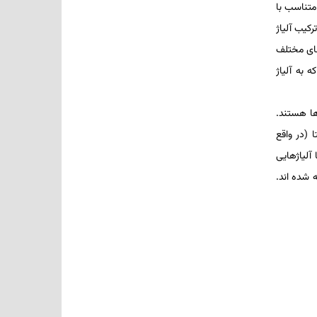
 متناسب با
رکیب آلیاژ
اژهای مختلف
 به آلیاژ
ژها هستند.
ا (در واقع
 آلیاژهایی
آلفا و بتا تشکیل می­ شوند. ترکیب­ های فازی، اندازه و توزیع فازها در آلیاژهای آلفا- بتا در جدول 8-1 ارائه شده ­اند.