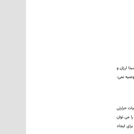
ا ارزان و
وصیه نمی­
ات­ حرارتی
ا می­ توان
برای ایجاد