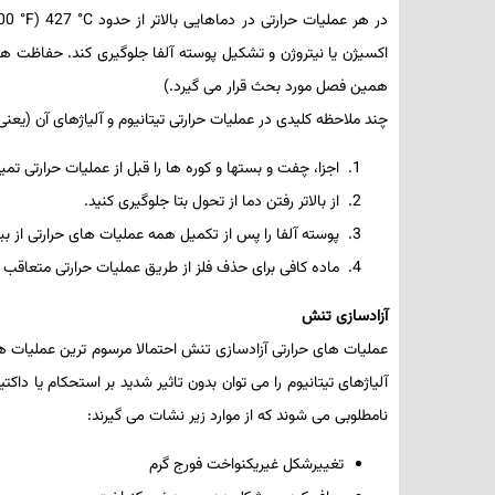
در هر عملیات­ حرارتی در دماهایی بالاتر از حدود
°C
427 (
°F
اکسیژن یا نیتروژن و تشکیل پوسته آلفا جلوگیری کند. حفاظت هم­
همین فصل مورد بحث قرار می­ گیرد.)
چند ملاحظه کلیدی در عملیات­ حرارتی تیتانیوم و آلیاژهای آن (یعنی
اجزا، چفت و بست­ها و کوره­ ها را قبل از عملیات­ حرارتی تم
از بالاتر رفتن دما از تحول بتا جلوگیری کنید.
پوسته آلفا را پس از تکمیل همه عملیات­ های حرارتی از بین
ماده کافی برای حذف فلز از طریق عملیات­ حرارتی متعاقب 
آزادسازی تنش
عملیات­ های حرارتی آزادسازی تنش احتمالا مرسوم ­ترین عملیات­ ها
آلیاژهای تیتانیوم را می­ توان بدون تاثیر شدید بر استحکام یا 
نامطلوبی می­ شوند که از موارد زیر نشات می­ گیرند:
تغییرشکل غیریکنواخت فورج گرم