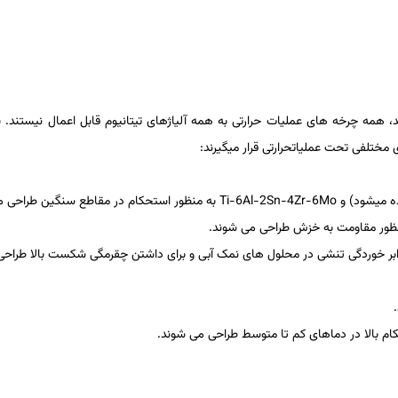
 همه چرخه ­های عملیات­ حرارتی به همه آلیاژهای تیتانیوم قابل اعمال نیستند. بر
مختلفی تحت عملیات­حرارتی قرار می­گیرند:
ه می­شود) و
Ti-6Al-2Sn-4Zr-6Mo
به منظور استحکام در مقاطع سنگین طراحی می
ظور مقاومت به خزش طراحی می­ شوند.
بر خوردگی تنشی در محلول­ های نمک آبی و برای داشتن چقرمگی شکست بالا طراحی
ام بالا در دماهای کم تا متوسط طراحی می­ شوند.