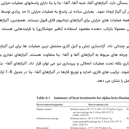
بستگی دارد. آلیاژهای آلفا، شبه آلفا، آلفا- بتا یا بتا دارای پاسخ­های عملیات­ حرارتی
ن آلیاژ ایجاد نمود. بعبارتی ساده­ تر، پاسخ به عملیات­ حرارتی تا حد زیادی توسط ت
م مراجعه کنید.) همه عملیات­ های حرارتی برای آلیاژهای تیتانیوم قابل قبول نیستند. هم­چنین، آلی
ی معمولا بازتاب­ دهنده مقصود استفاده (نظیر جوشکاری) یا فرایندهایی هستند که
غییر چندانی داد. آزادسازی تنش و آنیل­ کاری محتمل­ ترین عملیات­ ها برای این آلیا
 چرخه­ های مربوط به آلیاژهای آلفا و آلفا- بتا متفاوت هستند. آلیاژهای تجاری بت
کاری بلکه تحت عملیات انحلالی و پیرسازی نیز می­ توان قرار داد. آلیاژهای آلفا- بتا
دوفازی هستند که در دمای اتاق از فازهای 
صل را نشان می­ دهد.