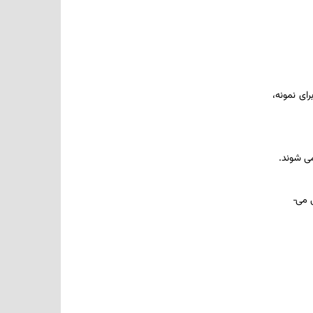
ای نمونه،
­ شوند.
 می­