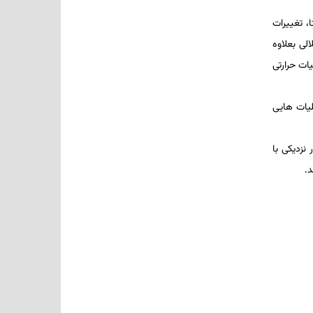
ا، تغییرات
لی بعلاوه
ات­ حرارتی
یات­ هایی
نزدیکی با
.