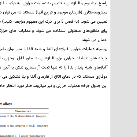
پاسخ تیتانیوم و آلیاژهای تیتانیوم به عملیات­ حرارتی، به ترکیب فلز 
میکروساختاری (فازهای موجود و توزیع آنها) هستند که می ­توان در آ
تعیین می­ شود. (به فصل 3 برای درک این مفهو
برای منظورهای متفاوتی استفاده می­ شوند و عملیات­ های حرارت
اعمال می­ شوند.
بوسیله عملیات­ حرارتی، آلیاژهای آلفا و شبه­ آلفا را نمی­ توان ت
چرخه­ های عملیات­ حرارتی برای آلیاژهای بتا بطور قابل­ توجهی با
آلیاژهای شبه­ پایدار بتا) را نه تنها تحت آزادسازی تنش یا آنیل­ 
این جدول چرخه عملیات­ حرارتی و نیز میکروساختار مورد انتظار حا