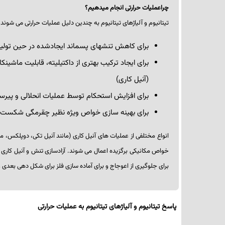
چراعملیات حرارتی انجام می­دهیم؟
تیتانیوم و آلیاژهای تیتانیوم به چندین دلیل عملیات حرارتی می­ شوند:
برای کاهش تنش­های پسماند ایجادشده در حین تولید
برای ایجاد ترکیب بهتری از داکتیلیته، قابلیت ماشین­کا
(آنیل­ کاری)
برای افزایش استحکام توسط عملیات انحلالی و پیرس
برای بهینه­ سازی خواص ویژه نظیر چقرمگی شکست،
انواع مختلفی از عملیات­ های آنیل­ کاری (مانند آنیل تکی، دوپلکس، م
خواص مکانیکی برگزیده اعمال می ­شوند. آزادسازی تنش و آنیل­ کاری 
برای جلوگیری از اعوجاج و برای آماده­ سازی فلز برای شکل­ دهی بعدی و 
پاسخ تیتانیوم و آلیاژهای تیتانیوم به عملیات­ حرارتی