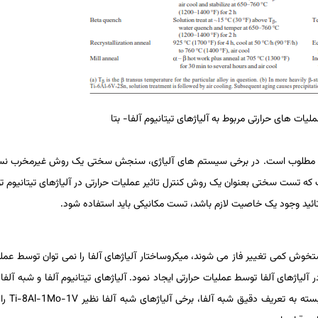
ه مطلوب است. در برخی سیستم ­های آلیاژی، سنجش سختی یک روش غیرمخرب نسبت
ت که تست سختی بعنوان یک روش کنترل تاثیر عملیات­ حرارتی در آلیاژهای تیتانیوم ت
ئید وجود یک خاصیت لازم باشد، تست مکانیکی باید استفاده شود.
تخوش کمی تغییر فاز می­ شوند، میکروساختار آلیاژهای آلفا را نمی­ توان توسط عملی
آلیاژهای آلفا توسط عملیات­ حرارتی ایجاد نمود. آلیاژهای تیتانیوم آلفا و شبه ­آلفا ر
سته به تعریف دقیق شبه ­آلفا، برخی آلیاژهای شبه ­آلفا نظیر
Ti-8Al-1Mo-1V
را 