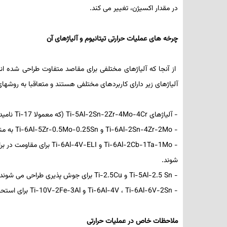
در مقدار اکسیژن، تغییر می­ کند.
چرخه­ های عملیات­ حرارتی تیتانیوم و آلیاژهای آن
از آنجا که آلیاژهای مختلفی برای مقاصد متفاوت طراحی شده ­اند،
آلیاژهای زیر دارای کاربردهای مختلفی هستند و متعاقبا به روش­های 
- آلیاژهای
Ti-5Al-2Sn-2Zr-4Mo-4Cr
(که معمولا
Ti-17
نامید
-
Ti-6Al-2Sn-4Zr-2Mo
و
Ti-6Al-5Zr-0.5Mo-0.25Sn
به من
-
Ti-6Al-2Cb-1Ta-1Mo
و
Ti-6Al-4V-ELI
برای مقاومت در برا
شوند.
-
Ti-5Al-2.5 Sn
و
Ti-2.5Cu
برای جوش­ پذیری طراحی می ­شوند.
-
Ti-6Al-6V-2Sn
،
Ti-6Al-4V
و
Ti-10V-2Fe-3Al
برای استحک
ملاحظات خاص در عملیات­ حرارتی