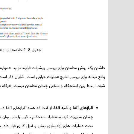
جدول 8-1 خلاصه ­ای از عملیات­ های حرارتی مربوط به آلیاژهای تیتانیوم آلفا- بتا
داشتن یک روش مطمئن برای بررسی پیشرفت فرایند تولید هموار
واقع­ بینانه برای بررسی نتایج عملیات­ حرارتی است. شایان ذکر اس
شود. ارتباط بین استحکام و سختی چندان مطمئن نیست. هرگاه تا
آلیاژهای آلفا و شبه­ آلفا.
از آنجا که همه آلیاژهای آلفا دس
چندان مدیریت کرد. متعاقبا، استحکام بالایی را نمی­ توان در 
تحت عملیات ­های آزادسازی تنش و آنیل­ کاری قرار داد. ب