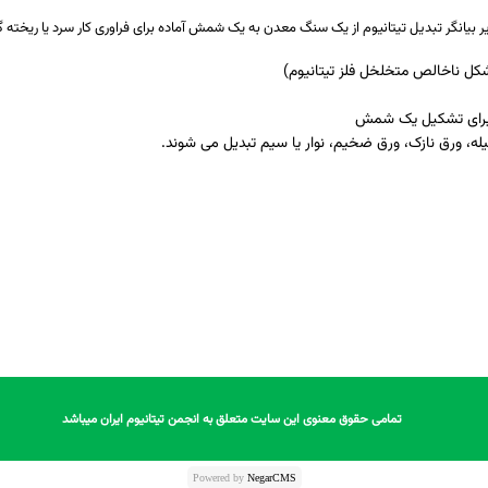
یر بیان­گر تبدیل تیتانیوم از یک سنگ­ معدن به یک شمش آماده برای فراوری کار سرد یا ریخته
شکل ناخالص متخلخل فلز تیتانیوم)
ان برای تشکیل یک شمش
له، ورق نازک، ورق ضخیم، نوار یا سیم تبدیل می­ شوند.
تمامی حقوق معنوی این سایت متعلق به انجمن تیتانیوم ایران میباشد
تمامی حقوق معنوی این سایت متعلق به انجمن تیتانیوم ایران میباشد
Powered by
NegarCMS