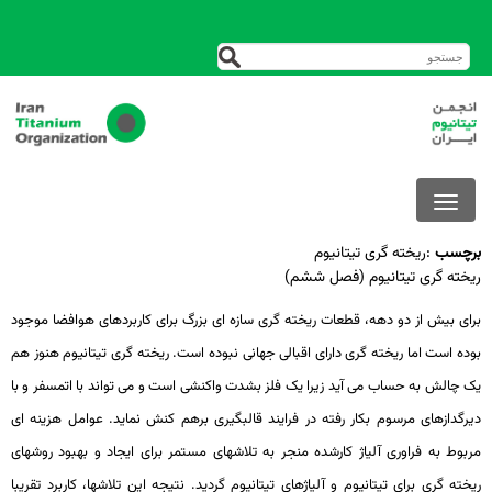
برچسب
:
ریخته گری تیتانیوم
ریخته گری تیتانیوم (فصل ششم)
برای بیش از دو دهه، قطعات ریخته­ گری سازه ­ای بزرگ برای کاربردهای هوافضا موجود
بوده است اما ریخته­ گری دارای اقبالی جهانی نبوده است. ریخته­ گری تیتانیوم هنوز هم
یک چالش به حساب می­ آید زیرا یک فلز بشدت واکنشی است و می­ تواند با اتمسفر و با
دیرگدازهای مرسوم بکار رفته در فرایند قالب­گیری برهم­ کنش نماید. عوامل هزینه­ ای
مربوط به فراوری آلیاژ کارشده منجر به تلاش­های مستمر برای ایجاد و بهبود روش­های
ریخته­ گری برای تیتانیوم و آلیاژهای تیتانیوم گردید. نتیجه این تلاش­ها، کاربرد تقریبا