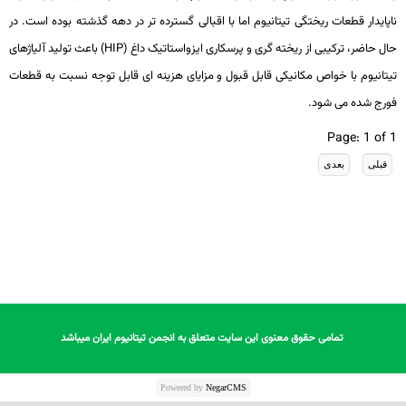
ناپایدار قطعات ریختگی تیتانیوم اما با اقبالی گسترد­ه ­تر در دهه گذشته بوده است. در
حال حاضر، ترکیبی از ریخته­ گری و پرسکاری ایزواستاتیک داغ (
HIP
) باعث تولید آلیاژهای
تیتانیوم با خواص مکانیکی قابل ­قبول و مزایای هزینه ­ای قابل­ توجه نسبت به قطعات
فورج ­شده می­ شود.
Page: 1 of 1
تمامی حقوق معنوی این سایت متعلق به انجمن تیتانیوم ایران میباشد
تمامی حقوق معنوی این سایت متعلق به انجمن تیتانیوم ایران میباشد
Powered by
NegarCMS