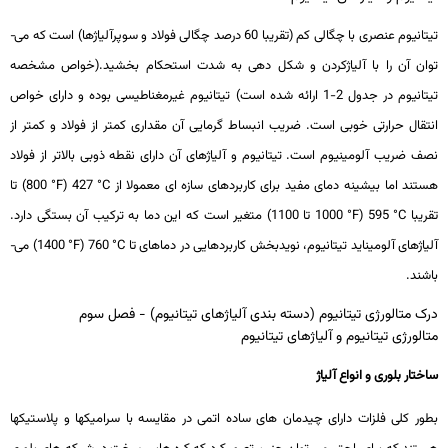
تیتانیوم عنصری با چگالی کم (تقریبا 60 درصد چگالی فولاد و سوپرآلیاژها) است که می­
توان آن را با آلیاژکردن و شکل دهی به شدت استحکام بخشید.(خواص مشخصه
تیتانیوم در جدول 2-1 ارائه شده است) تیتانیوم غیرمغناطیسی بوده و دارای خواص
انتقال حرارتی خوبی است. ضریب انبساط گرمایی آن مقداری کمتر از فولاد و کمتر از
نصف ضریب آلومینیوم است. تیتانیوم و آلیاژهای آن دارای نقطه ذوبی بالاتر از فولاد
هستند اما بیشینه دمای مفید برای کاربردهای سازه­ ای معمولا از
°C
427 (
°F
800) تا
تقریبا
°C
595 (
°F
1000 تا 1100) متغیر است که این دما به ترکیب آن بستگی دارد.
آلیاژهای آلومیناید تیتانیوم، نویدبخش کاربردهایی در دماهای تا
°C
760 (
°F
1400) می­
باشند.
درک متالورژی تیتانیوم (دسته بندی آلیاژهای تیتانیوم) - فصل سوم
متالورژی تیتانیوم و آلیاژهای تیتانیوم
ساختار بلوری و انواع آلیاژ
بطور کلی فلزات دارای چیدمان­ های ساده اتمی در مقایسه با سرامیک­ها و پلاستیک­ها