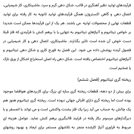
فرآیندهای تولید نظیر آهنگری در قالب، شکل­ دهی گرم و سرد، ماشین­کاری، کار شیمیایی،
اتصال­ دهی و گاهی اکستروژن همگی فرآیندهای تولید ثانویه به کار رفته برای تولید
قطعات نهایی از محصولات اولیه می­ باشند. هر یک از این فرآیندها ممکن است شدیدا
بر خواص تیتانیوم و آلیاژهای تیتانیوم به تنهایی یا با برهم­ کنش با فرآیندی که فلز قبلا
دست خوش آن شده است تاثیر بگذارند. ماشین­کاری، اتصال­ دهی و کار شیمیایی در
فصول آینده پوشش داده می ­شود. این فصل به فورج­ کاری و شکل­ دهی تیتانیوم و
آلیاژهای تیتانیوم اختصاص یافته است. شکل­ دهی راه اصلی استخراج اشکال از ورق نازک
یا ضخیم است.
ریخته گری تیتانیوم (فصل ششم)
برای بیش از دو دهه، قطعات ریخته­ گری سازه ­ای بزرگ برای کاربردهای هوافضا موجود
بوده است اما ریخته­ گری دارای اقبالی جهانی نبوده است. ریخته­ گری تیتانیوم هنوز هم
یک چالش به حساب می­ آید زیرا یک فلز بشدت واکنشی است و می­ تواند با اتمسفر و با
دیرگدازهای مرسوم بکار رفته در فرایند قالب­گیری برهم­ کنش نماید. عوامل هزینه­ ای
مربوط به فراوری آلیاژ کارشده منجر به تلاش­های مستمر برای ایجاد و بهبود روش­های