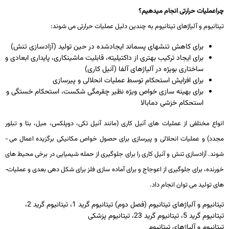
چراعملیات حرارتی انجام می­دهیم؟
تیتانیوم و آلیاژهای تیتانیوم به چندین دلیل عملیات حرارتی می­ شوند:
برای کاهش تنش­های پسماند ایجادشده در حین تولید (آزادسازی تنش)
برای ایجاد ترکیب بهتری از داکتیلیته، قابلیت ماشین­کاری، پایداری ابعادی و
ساختاری بویژه در آلیاژهای آلفا (آنیل­ کاری)
برای افزایش استحکام توسط عملیات انحلالی و پیرسازی
برای بهینه­ سازی خواص ویژه نظیر چقرمگی شکست، استحکام خستگی و
استحکام خزشی دمابالا
انواع مختلفی از عملیات­ های آنیل­ کاری (مانند آنیل تکی، دوپلکس، میل، بتا و تبلور
مجدد) و عملیات انحلالی و پیرسازی برای حصول خواص مکانیکی برگزیده اعمال می ­
شوند. آزادسازی تنش و آنیل­ کاری را برای جلوگیری از حمله شیمیایی در برخی محیط ­های
خورنده، برای جلوگیری از اعوجاج و برای آماده­ سازی فلز برای شکل­ دهی بعدی و عملیات­
های تولید می­ توان انجام داد.
تیتانیوم و آلیاژهای تیتانیوم (فصل دوم) تیتانیوم گرید 1، تیتانیوم گرید 2،
تیتانیوم گرید 5، تیتانیوم گرید 23، تیتانیوم پزشکی
تیتانیوم و آلیاژهای تیتانیوم