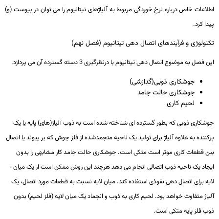
اطلاعات خاص درباره نرخ خوردگی مربوط به آلیاژهای تیتانیوم را می ­توان در پیوست (و)
پیدا کرد.
تکنولوژی و فرآیندهای اتصال دهی تیتانیوم (فصل نهم)
این فصل به موضوع اتصال­ دهی تیتانیوم با درنظرگیری 3 دسته گسترده آن می­ پردازد.
جوشکاری ذوبی(گدازشی)
جوشکاری حالت جامد
لحیم­ کاری
جوشکاری ذوبی که بطور گسترده ­ای شناخته شده است به ذوب آلیاژ(های) پایه یا یک
پرکننده به علاوه آلیاژ برای تولید یک ناحیه منجمدشده از فلز جوش که بر پیوند یا اتصال
بین قطعات کاری موثر است متکی است. جوشکاری حالت جامد کار مشابهی را بدون
ایجاد یک ناحیه ذوب اتصالی انجام می ­دهد هرچند این روش ممکن است از یک میان ­
لایه برای اتصال­ دهی نفوذی استفاده کند. میان ­لایه نسبت به قطعات مورد اتصال، یک
آلیاژ متفاوت خواهد بود. لحیم­ کاری به ذوب و انجماد یک میان ­لایه (فلز لحیم) بدون
ذوب فلز پایه متکی است.