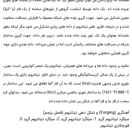
هستند که برای راحتی می­ توان چنین تصور کرد که کره­ هایی سخت در شبکه ­های بلوری
چیده شده ­اند. یک دانه توسط انباشت گروهی از بلورهای مشابه از یک فلز (یا آلیاژ)
معین تشکیل می ­شود. جهت­ گیری توده­ های شبکه معمولا با افزایش مسافت متفاوت
شده و در نتیجه، فلزی نظیر تیتانیوم از دانه ­های زیادی تشکیل می­ شود مگر اینکه بطور
عامدانه بعنوان یک تک ­بلور رشد داده شده باشد. درون هر دانه، جهت­ گیری ساختار
شبکه در مسافت­ های مختلف، یکسان است اما در عرض مرزدانه، دانه بعدی دارای جهت­
گیری فضایی متفاوتی خواهد بود.
علاوه بر وجود دانه ­ها و مرزدانه­ های همزمان، تیتانیوم یک عنصر آلوتروپی است؛ یعنی،
در بیش از یک شکل کریستالوگرافی وجود دارد. در دمای اتاق، تیتانیوم دارای یک ساختار
بلوری شش­ وجهی فشرده (
hcp
) است که به آن فاز آلفا اطلاق می ­شود. این ساختار در
°C
888 (
°F
1621) به ساختار بلوری مکعبی مرکزپر (
bcc
) استحاله می ­شود. مدل­های کره
سخت از فاز بتا و فاز آلفا در شکل زیر نشان داده شده­ اند.
آهنگری (Forging) و شکل دهی تیتانیوم (فصل پنجم)
میلگرد تیتانیوم گرید 1، میلگرد تیتانیوم گرید 2، میلگرد تیتانیوم گرید 5،
فورجکاری تیتانیوم