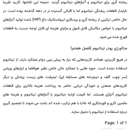
ریخته­ گری برای تیتانیوم و آلیاژهای تیتانیوم گردید. نتیجه این تلاش­ها، کاربرد تقریبا
ناپایدار قطعات ریختگی تیتانیوم اما با اقبالی گسترد­ه ­تر در دهه گذشته بوده است. در
حال حاضر، ترکیبی از ریخته­ گری و پرسکاری ایزواستاتیک داغ (
HIP
) باعث تولید آلیاژهای
تیتانیوم با خواص مکانیکی قابل ­قبول و مزایای هزینه ­ای قابل­ توجه نسبت به قطعات
فورج ­شده می­ شود.
متالورژی پودر تیتانیوم (فصل هفتم)
در هیچ کاربردی، همانند کاربردهایی که نیاز به پیش­ بینی دوام عملکرد دارند، از تیتانیوم
استفاده نشده است. حوزه­ هایی با عملکرد عالی خاص نظیر هوافضا و ابزارهای ورزشی
(سر چوب گلف و دوچرخه­ های مسابقه­ ای)، ایمپلنت­ های زیست­ پزشکی و دیگر
کاربردهای صنعتی و خوردگی دریایی حاضر به پرداخت هزینه بالاتری برای قطعات
تیتانیوم آلیاژی هستند. اما قیمت اولیه تیتانیوم یا آلیاژهای تیتانیوم و هزینه­ های
ماشین­ کاری و فورج­کاری که غالبا با هم ترکیب شده اند باعث می شوند تا تصمیم­ گیری
درباره استفاده از تیتانیوم را دشوار سازند.
Page: 1 of 1