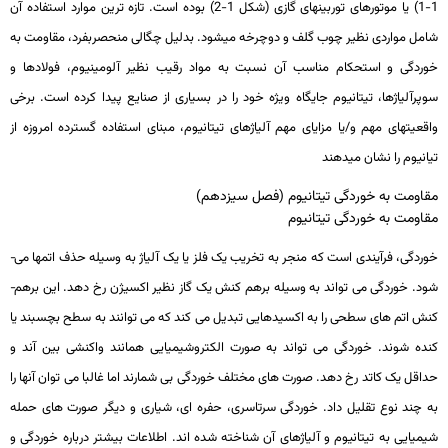
1-1) یا موتورهای توربین­های گازی (شکل 1-2) بوده است. تازه­ ترین موارد استفاده آن
شامل مواردی نظیر چوب گلف و دوچرخه می­شود. بدلیل چگالی منحصربفرد، مقاومت به
خوردگی و استحکام مناسب آن نسبت به مواد رقیب نظیر آلومینیوم، فولادها و
سوپرآلیاژها، تیتانیوم جایگاه ویژه خود را در بسیاری از صنایع پیدا کرده است. برخی
واقعیت­های مهم و/یا مزایای مهم آلیاژهای تیتانیوم، مبنای استفاده گسترده امروزه از
تیانیوم را نشان می­دهند
مقاومت به خوردگی تیتانیوم (فصل سیزدهم)
مقاومت به خوردگی تیتانیوم
خوردگی، فرآیندی است که منجر به تخریب یک فلز یا یک آلیاژ به وسیله حذف اتم­ها می­
شود. خوردگی می­ تواند به وسیله برهم­ کنش یک گاز نظیر اکسیژن رخ دهد. این برهم­
کنش اتم­ های سطحی را به اکسیدهایی تبدیل می­ کند که می­ توانند به سطح بچسبند یا
کنده شوند. خوردگی می ­تواند به صورت الکتروشیمیایی همانند واکنشی بین آند و
حداقل یک کاتد رخ دهد. صورت­ های مختلف خوردگی بی شمارند اما غالبا می­ توان آنها را
به چند نوع تقلیل داد. خوردگی سرتاسری، حفره ­ای، شیاری و دیگر صورت­ های حمله
شیمیایی به تیتانیوم و آلیاژهای آن شناخته شده ­اند. اطلاعات بیشتر درباره خوردگی و