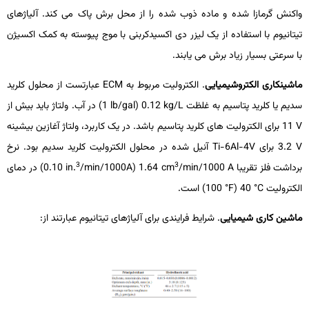
واکنش گرمازا شده و ماده ذوب شده را از محل برش پاک می­ کند. آلیاژهای
تیتانیوم با استفاده از یک لیزر دی­ اکسیدکربنی با موج پیوسته به کمک اکسیژن
با سرعتی بسیار زیاد برش می­ یابند.
ماشین­کاری الکتروشیمیایی
. الکترولیت مربوط به
ECM
عبارتست از محلول کلرید
سدیم یا کلرید پتاسیم به غلظت
kg/L
0.12 (
lb/gal
1) در آب. ولتاژ باید بیش از
V
11 برای الکترولیت­ های کلرید پتاسیم باشد. در یک کاربرد، ولتاژ آغازین بیشینه
V
3.2 برای
Ti-6Al-4V
آنیل­ شده در محلول الکترولیت کلرید سدیم بود. نرخ
3
3
برداشت فلز تقریبا
/min/1000 A
cm
1.64 (
/min/1000A
in.
0.10) در دمای
الکترولیت
°C
40 (
°F
100) است.
ماشین­ کاری شیمیایی
. شرایط فرایندی برای آلیاژهای تیتانیوم عبارتند از: