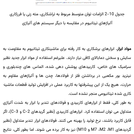
جدول 10-2 الزامات توان متوسط مربوط به تراشکاری، مته ­زنی یا فرزکاری
آلیاژهای تیتانیوم در مقایسه با دیگر سیستم­ های آلیاژی
مواد ابزار.
ابزارهای برشکاری به کار رفته برای ماشین­کاری تیتانیوم به مقاومت به
سایش و سختی دمابالای کافی نیاز دارند. علیرغم استفاده از مواد ابزار جدید نظیر
سرامیک­ های خاص، کاربیدهای پوشش­ دهی شده، الماس­ های چندبلوری و
نیترید بور مکعبی در برداشتن فلز از فولادها، چدن­ ها و آلیاژهای مقاوم به
حرارت، هیچ­ یک از این پیشرفت­ها به کاربرد عملی در افزایش تولید قطعات ماشین­
کاری­ شده تیتانیومی منجر نشده است.
به طور کلی، فقط از ابزارهای کاربیدی و فولادهای تندبر یا ابزار به شدت آلیاژی
متداول می ­توان استفاده کرد. ابزارهای کاربیدی (نظیر گریدهای
C-2
و
C-3
)، اگر
قابل کاربرد باشند، نرخ تولید را بهینه می­ کنند. فولادهای ابزار تندبر متداول (نظیر
گردیدهای
M1
،
M2
،
M7
و
M10
) نیز به کار برده می­ شوند. اما بطور کلی، نتایج