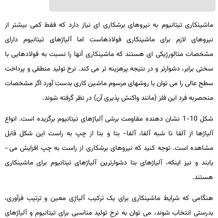
ماشین­کاری تیتانیوم به نیروهای برشکاری­ ای نیاز دارد که فقط کمی بیشتر از
نیروهای لازم برای ماشین­کاری فولادهاست اما آلیاژهای تیتانیوم دارای
مشخصات متالورژیکی ­ای هستند که ماشین­کاری آنها را نسبت به فولادهایی با
سختی برابر، دشوارتر و در نتیجه پرهزینه ­تر می­ کند. نرخ تولید منطقی و پرداخت
سطح عالی را می­ توان با روش­های مرسوم ماشین­ کاری بدست آورد اگر مشخصات
منحصربه فرد این فلز (مانند واکنش ­پذیری آن) در نظر گرفته شوند.
شکل 10-1 نشان­ دهنده مقاومت برشی آلیاژهای تیتانیوم برگزیده است. انواع
آلیاژها از آلفا تا شبه ­آلفا، آلفا- بتا و بتا از چپ به راست این شکل قابل
مشاهده است. توجه کنید که نیروهای برشکاری از راست به چپ افزایش می ­
یابند و نیز اینکه، آلیاژهای بتا دشوارترین آلیاژهای تیتانیوم برای ماشین­کاری
هستند.
هنگامی که شرایط ماشین­کاری برای یک ترکیب آلیاژی معین و ترتیب فرآوری،
بدرستی انتخاب شوند، می­ توان به نرخ تولید مناسبی برای تیتانیوم و آلیاژهای