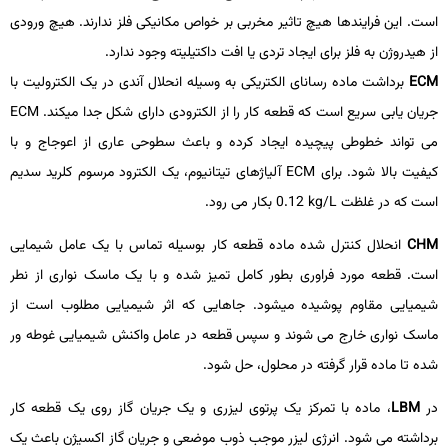
است. این فرایندها هیچ تاثیر مخربی بر خواص مکانیکی فلز ندارند. هیچ ورودی
از هیدروژن به فلز برای ایجاد تردی یا افت داکتیلیته وجود ندارد.
ECM
برداشت ماده رسانای الکتریکی به وسیله انحلال آندی در یک الکترولیت با
جریان­ یابی سریع است که قطعه­ کار را از الکترودی دارای شکل جدا می­کند.
ECM
می ­تواند خطوطی پیچیده ایجاد کرده و باعث سطوحی عاری از اعوجاج و با
کیفیت بالا شود. برای
ECM
آلیاژهای تیتانیوم، یک الکترود مرسوم کلرید سدیم
است که در غلظت
kg/L
0.12 بکار می­ رود.
CHM
انحلال کنترل­ شده ماده قطعه­ کار بوسیله تماس با یک عامل شیمایی
است. قطعه مورد فراوری بطور کامل تمیز شده و با یک ماسک نواری از نطر
شیمیایی مقاوم پوشیده می­شود. جاهایی که اثر شیمیایی مطلوب است از
ماسک نواری خارج می­ شوند و سپس قطعه در عامل واکنش شیمیایی غوطه­ ور
شده تا ماده قرار گرفته در محلول، حل شود.
در
LBM
، ماده با تمرکز یک پرتوی لیزری و یک جریان گاز روی یک قطعه­ کار
برداشته می­ شود. انرژی لیزر موجب ذوب موضعی و جریان گاز اکسیژن باعث یک