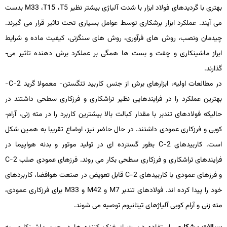
بهتری با گردیدهای فولاد ابزار با شدت آلیاژی بیشتر نظیر
T5
،
T15
،
M33
بدست
می­ آیند. عملکرد ابزار برشکاری توسط عوامل بسیاری تحت تاثیر قرار می­ گیرند.
چیدمان ونصب، روش­ های فرآوری، روش­ های سنگ­زنی، کیفیت ماده و شرایط
ابراز ماشین­کاری و چفت و بست­ ها همگی بر عملکرد برش ­دهنده تاثیر می­
گذارند.
در مطالعات اولیه، ابزارهای برش از جنس کاربید تنگستن- معمولا گرید
C-2
-
بهترین عملکرد را در فرایندهایی نظیر تراشکاری و فرزکاری سطحی داشتند در
حالی­که فولادهای تندبر با مقدار کبالت بالا بیشترین کاربرد را در مته ­زنی، آرام­
کوبی و فرزکاری عمودی داشتند. در حال حاضر نیز، اوضاع تقریبا به همین شکل
است. کاربیدهای
C-2
بطور گسترده ­ای در تولید موتور و بدنه هواپیما در
فرایندهای تراشکاری و فرزکاری سطحی بکار می ­روند. فرزهای عمودی صلب
C-2
و فرزهای عمودی با کاربیدهای
C-2
قابل­ تعویض در صنعت هوافضا، کاربردهای
خود را پیدا کرده­ اند. فولادهای تندبر
M7
و
M42
و
M33
برای فرزکاری عمودی،
مته زنی و آرام­ کوبی آلیاژهای تیتانیوم توصیه می­ شوند.