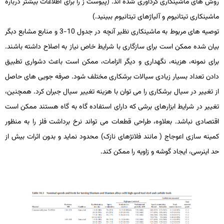
روش­ های ماشین­کاری گردآوری شده ­اند. (پیوست ز را برای اطلاعات بیشتر درباره
ماشین­کاری تیتانیوم و آلیاژهای تیتانیوم ببینید.)
توصیه­ های مربوط به ماشین­کاری نظیر آنچه در جدول 10-3 و منابع مشابع دبگر
بیان شده ممکن است برای سازگاری با شرایط خاص نیاز به اصلاح داشته باشند.
برای نمونه، هزینه، نگهداری و دیگر الزامات، ممکن است باعث دشواری تطبیق
دادن تعداد بسیار زیادی سیالات برشکاری مختلف شود. صرفه­ جویی ­های حاصل
از تغییر در سیال برشکاری را می ­توان با هزینه تغییر سیال جبران کرد. هم­چنین،
تغییر در شرایط ابزارهای برشی که دارای استفاده گاه به گاه هستند ممکن است
اقتصادی نباشد. بعلاوه، طراحی قطعات می­ تواند نرخ برداشت فلز را به منظور
کمینه ­سازی اعوجاج ( مانند فلانژهای نازک) محدود نماید و بدون اثرات بیش­ از
حد اینرسی، ایجاد گوشه­ و زاویه را ممکن کند.