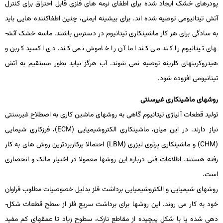
پودرهای خشک ایجاد شده برای اطفای نرمه ­های فلزی قابل احتراق برای کنترل
آتش تیتانیومی توصیه شده ­اند. برای بیشینه ایمنی، چنین اطفاکننده ­هایی باید
به سادگی برای هر کار ماشین­کاری تیتانیوم در دسترس باشند. ماسه خشک آتش­
های تیتانیوم را کند می­ کند اما آن را خاموش نمی­ کند. دی­ اکسید کربن و
هیدروکربن­های کلرینه توصیه نمی ­شوند. آب هرگز نباید بطور مستقیم به آتش
تیتانیومی افزوده شود.
روش­های ماشین­کاری غیرسنتی
تولید قطعات آلیاژی تیتانیوم گاهی به روش­های ماشین­ کاری به اصطلاح غیرسنتی
نیاز دارند. در این میان، ماشین­کاری الکتروشیمیایی (
ECM
)، فرزکاری شیمایی
(
CHM
) و ماشین­کاری پرتوی لیزری (
LBM
) احتمالا پرکاربردترین روش­ های به کار
رفته هستند. اطلاعات فنی درباره این روش­ها معمولا در اختیار مالک و انحصاری
است.
روش­های شیمیایی و الکتروشیمیایی برداشت فلز بدلیل خصوصیات مطلوب فراوان
خود به کار می­ روند. این روش­ها برای برداشت سریع فلز از سطح قطعات شکل­
دهی ­شده یا با شکل پیچیده از مقاطع نازک، سطوح زیاد تا عمق­های کم مفید