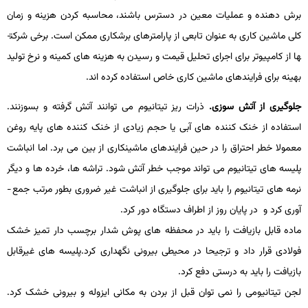
برش­ دهنده و عملیات معین در دسترس باشند، محاسبه کردن هزینه و زمان
کلی ماشین ­کاری به عنوان تابعی از پارامترهای برشکاری ممکن است. برخی شرکت­
ها از کامپیوتر برای اجرای تحلیل قیمت و رسیدن به هزینه ­های کمینه و نرخ تولید
بهینه برای فرایندهای ماشین­ کاری خاص استفاده کرده­ اند.
جلوگیری از آتش سوزی.
ذرات ریز تیتانیوم می ­توانند آتش گرفته و بسوزنند.
استفاده از خنک کننده های آبی یا حجم زیادی از خنک کننده های پایه روغن
معمولا خطر احتراق را در حین فرایندهای ماشین­کاری از بین می­ برد. اما انباشت
پلیسه های تیتانیوم می­ تواند موجب خطر آتش شود. تراشه ­ها، خرده­ ها و دیگر
نرمه ­های تیتانیوم را باید برای جلوگیری از انباشت غیر ضروری بطور مرتب جمع ­
آوری کرد و در پایان روز از اطراف دستگاه دور کرد.
ماده قابل بازیافت را باید در محفظه ­های پوش ش­دار برچسب دار تمیز خشک
فولادی قرار داد و ترجیحا در محیطی بیرونی نگهداری کرد.پلیسه های غیرقابل
بازیافت را باید به درستی دفع کرد.
لجن تیتانیومی را نمی­ توان قبل از بردن به مکانی ایزوله و بیرونی خشک کرد.