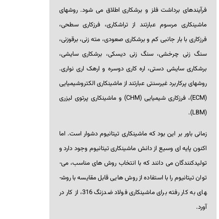
فرآیندهای برداشت فلز و برشکاری اطلاق می­ شود. روش­های
ماشین­کاری مرسوم عبارتند از تراشکاری، فرزکاری سطحی،
فرزکاری با بار جانبی کم و برشکاری صعودی، مته ­زنی، برقوزنی،
سنگ ­زنی چرخشی، سنگ ­زنی دیسکی، برشکاری سایشی،
برشکاری سایشی دستی، اره­ کاری دوسره و اره­ک اری نواری.
روش­های پرکاربرد غیرسنتی عبارتند از ماشین­کاری الکتروشیمیایی
(
ECM
)، فرزکاری شیمیایی (
CHM
) و ماشین­کاری پرتوی لیزری
).
LBM
(
زمانی باور بر این بود که ماشین­کاری تیتانیوم دشوار است. اما
اکنون پایه ­ای وسیع از دانش ماشین­کاری تیتانیوم وجود دارد و
تولیدکنندگان می ­دانند که با انتخاب روش­ های مناسب، می­
توان تیتانیوم را با استفاده از روش­ هایی قابل مقایسه با روش­
های به کار رفته برای ماشین­کاری فولاد ضدزنگ 316، از کار در
آورد.