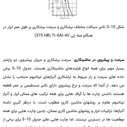
شکل 10-3 تاثیر سیالات مختلف برشکاری و سرعت برشکاری بر طول عمر ابزار در
هنگام مته ­زنی
Ti-6Al-4V
(
HB
375)
سرعت و پیشروی در ماشین­کاری
. سرعت برشکاری و میزان پیشروی، دو پارامتر
بسیار مهم برای همه انواع فرایندهای ماشین­کاری هستند. جدول 10-3 برخی
داده­ های سرعت و بار مربوط به تراشکاری آلیاژهای تیتانیوم منتخب را نشان
می­ دهد. از آنجا که سرعت و نرخ پیشروی دارای تاثیر مستقیمی بر عمر قطعه
هستند داشتن چارت­ ها یا گراف­ هایی برای همه ترکیب ­های ممکن ابزار و آلیاژ
تیتانیوم علاوه بر روش­های ماشین­ کاری مطلوب است. با درنظر گیری دامنه
آلیاژها، ترکیبات ابزار و روش­های ماشین­ کاری ممکن، چنین چارت­ هایی برای همه
موقعیت­ ها در دسترس نیستند. اما چارت­ هایی نظیر جدول 10-3 برای برخی از