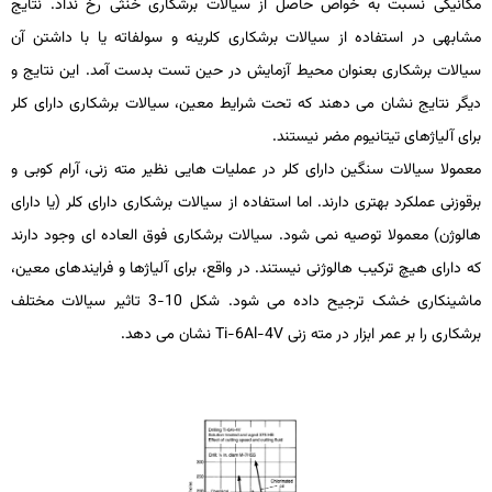
مکانیکی نسبت به خواص حاصل از سیالات برشکاری خنثی رخ نداد. نتایج
مشابهی در استفاده از سیالات برشکاری کلرینه و سولفاته یا با داشتن آن
سیالات برشکاری بعنوان محیط آزمایش در حین تست بدست آمد. این نتایج و
دیگر نتایج نشان می­ دهند که تحت شرایط معین، سیالات برشکاری دارای کلر
برای آلیاژهای تیتانیوم مضر نیستند.
معمولا سیالات سنگین دارای کلر در عملیات­ هایی نظیر مته ­زنی، آرام­ کوبی و
برقوزنی عملکرد بهتری دارند. اما استفاده از سیالات برشکاری دارای کلر (یا دارای
هالوژن) معمولا توصیه نمی ­شود. سیالات برشکاری فوق­ العاده­ ای وجود دارند
که دارای هیچ ترکیب هالوژنی نیستند. در واقع، برای آلیاژها و فرایندهای معین،
ماشین­کاری خشک ترجیح داده می­ شود. شکل 10-3 تاثیر سیالات مختلف
برشکاری را بر عمر ابزار در مته­ زنی
Ti-6Al-4V
نشان می­ دهد.