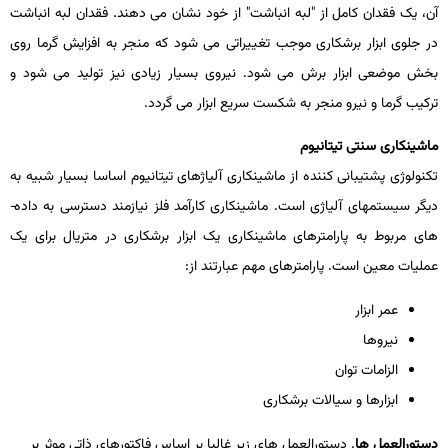
آن، یک فقدان کامل از "لبه انباشت" از خود نشان می ­دهند. فقدان لبه انباشت
در جلوی ابزار برشکاری موجب تغییراتی می ­شود که منجر به افزایش گرما روی
بخش موضعی ابزار برش می­ شود. نیروی بسیار زیادی نیز تولید می­ شود و
ترکیب گرما و نیرو منجر به شکست سریع ابزار می­ گردد.
ماشین­کاری سنتی تیتانیوم
تکنولوژی پشتیبانی­ کننده از ماشین­کاری آلیاژهای تیتانیوم اساسا بسیار شبیه به
دیگر سیستم­های آلیاژی است. ماشین­کاری کارآمد فلز نیازمند دسترسی به داده­
های مربوط به پارامترهای ماشین­کاری یک ابزار برشکاری در متریال برای یک
عملیات معین است. پارامترهای مهم عبارتند از:
عمر ابزار
نیروها
الزامات توان
ابزارها و سیالات برشکاری
دستورالعمل­ ها
. دستورالعمل­ های زیر غالبا بر اساس فاکتورهای ذاتی موثر بر