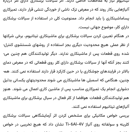
تیتانیوم نیاز به ملاحظات خاصی دارند. اگر سیالات برشکاری دارای کلر درباره
آلیاژهایی بکار روند که در معرض ترک ناشی از خوردگی تنشی قرار دارند، تمیزکاری
پساماشین­کاری را باید انجام داد. ممنوعیت کلی در استفاده از سیالات برشکاری
دارای کلر، موضوع جهانی نیست.
در هنگام تعیین کردن سیالات برشکاری برای ماشین­کاری تیتانیوم، برخی شرکت­ها
از نظر عملی هیچ محدودیت دیگری بجز استفاده از روش­های شستشوی کنترل­
شده روی قطعات پس از ماشین­کاری ندارند. دیگر تولیدکنندگان هم چنین می­
کنند بجز آنکه آنها از سیالات برشکاری دارای کلر روی قطعاتی که در معرض دمای
بالاتر در فرایندهای جوشکاری یا در حین کارکرد قرار دارند استفاده نمی­ کنند. هم­
چنین، هنگامی که اسمبلی­ ها ماشین­کاری می­ شوند محدودیت­های یکسانی بدلیل
دشواری انجام یک تمیزکاری مناسب پس از ماشین­ کاری اعمال می­ شوند. هنوز
هم تولیدکنندگان قطعات هوافضا از کلر فعال در سیال برشکاری برای ماشین­کاری
آلیاژهای تیتانیوم استفاده نمی­ کنند.
بررسی خواص مکانیکی برای مشخص­ کردن اثر آزمایشگاهی سیالات برشکاری
کلرینه و سولفاته روی آلیاژ
Ti-6Al-4V
نشان داد که هیچ تخریبی در خواص