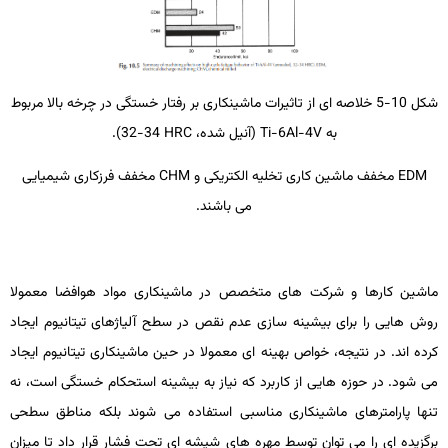
شکل 10-5 خلاصه ­ای از تاثیرات ماشین­کاری بر رفتار خستگی در چرخه بالا مربوط
به
Ti-6Al-4V
(آنیل­ شده،
HRC
34-32).
EDM
مخفف ماشین ­کاری تخلیه الکتریکی و
CHM
مخفف فرزکاری شیمیایی
می­ باشند.
ماشین­ کارها و شرکت­ های متخصص در ماشین­کاری مواد هوافضا معمولا
روش­ هایی را برای بیشینه­ سازی عدم ­نقص در سطح آلیاژهای تیتانیوم ایجاد
کرده ­اند. در نتیجه، خواص بهینه ­ای معمولا در حین ماشین­کاری تیتانیوم ایجاد
می ­شود. در حوزه ­هایی از کاربرد که نیاز به بیشینه استحکام خستگی است، نه
تنها پارامترهای ماشین­کاری مناسبی استفاده می­ شوند بلکه مناطق سطحی
برگزیده­ ای را می­ توان توسط مهره­ های شیشه ­ای تحت فشار قرار داد تا میزان