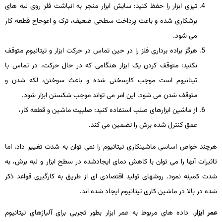
تیزی ابزار را حفظ کنید: سایش ابزار منجر به انباشت فلز روی لبه­ های
برشکاری شده و باعث پرداخت سطحی ضعیف، ترک و اعوجاج قطعه­ کار
می­ شود.
هرگز براده برداری فلز را در حین تماس در حرکت ابزار و تیتانیوم متوقف
نکنید: متوقف کردن یک ابزار هنگامی که در حال حرکت، در تماس با
تیتانیوم است موجب کارسختی شده و باعث سوختن، لکه شدن و
متوقف شدن می­ شود. این امر می ­تواند موجب شکستن ابزار شود.
از ماشین­ ابزارهای صلب استفاده کنید: صلبیت ماشین و قطعه­ کار،
عمق کنترل­ شده برش را تضمین­ می­ کند.
هرچند خواص اساسی ماشین­کاری تیتانیوم را نمی­ توان به شدت تغییر داد، اما
تاثیرات آنها را می­ توان با کاهش دمای ایجادشده در سطح ابزار و لبه برش، به
شدت کمینه نمود. روش­های تولید اقتصادی ­ای از طریق به کارگیری قواعد ذکر
شده در بالا در ماشین­ کاری تیتانیوم ایجاد شده­ اند.
عمر ابزار
. داده­ های مربوط به عمر ابزار بطور تجربی برای آلیاژهای تیتانیوم