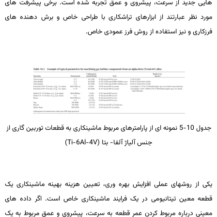
هایی جدید از سرعت، پیشروی و عمق تجربه شده است. برخی پیشرفت­ های
مورد نظر عبارتند از ابزارهای تراشکاری با طراحی خاص و برش­ دهنده­ های
فرزکاری و نیز استفاده از روش فرز عمودی خاص.
جدول 10-5 نمونه ­ای از پارامترهای مربوط ماشین­کاری به قطعات توربین گاری از
جنس آلیاژ آلفا- بتا (
Ti-6Al-4V
)
یکی از روش­های عملی افزایش بهره­ وری، تعیین هزینه بهینه ماشین­کاری یک
قطعه معین تیتانیومی در یک فرایند ماشین­کاری خاص است. اگر داده ­های
معینی درباره مربوط کردن عمر قطعه به سرعت، پیشروی و عمق مربوط به یک