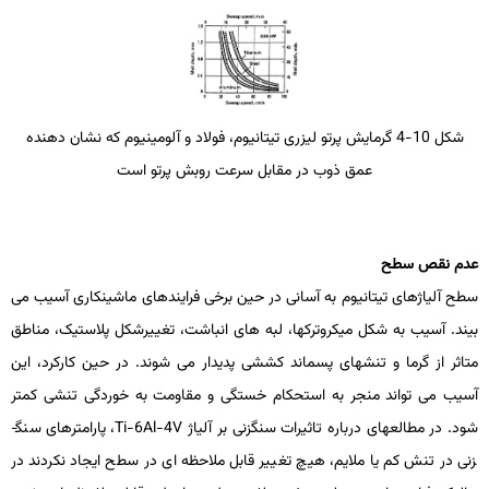
شکل 10-4 گرمایش پرتو لیزری تیتانیوم، فولاد و آلومینیوم که نشان­ دهنده
عمق ذوب در مقابل سرعت روبش پرتو است
عدم نقص سطح
سطح آلیاژهای تیتانیوم به آسانی در حین برخی فرایندهای ماشین­کاری آسیب می
­بیند. آسیب به شکل میکروترک­ها، لبه­ های انباشت، تغییرشکل پلاستیک، مناطق
متاثر از گرما و تنش­های پسماند کششی پدیدار می­ شوند. در حین کارکرد، این
آسیب می ­تواند منجر به استحکام خستگی و مقاومت به خوردگی تنشی کمتر
شود. در مطالعه­ای درباره تاثیرات سنگ­زنی بر آلیاژ
Ti-6Al-4V
، پارامترهای سنگ­
زنی در تنش کم یا ملایم، هیچ تغییر قابل ملاحظه ­ای در سطح ایجاد نکردند در