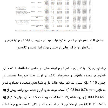
جدول 10-3 سرعت­های اسمی و نرخ براده برداری مربوط به تراشکاری تیتانیوم و
آلیاژهای آن با ابزارهایی از جنس فولاد ابزار تندبر و کاربیدی
پارامترهای بکار رفته برای ماشین­کاری تیغه ­هایی از جنس
Ti-6Al-4V
که دارای
شیارهای عمیق، فلانژها و بسترهای نازک در تولید بدنه هواپیما هستند در
جدول 10-4 ارائه شده­ اند. یک تیغه غالبا دارای شیارهای متعدد و تعدادی فلانژ
به نازکی
mm
0.76 (
in.
0.03) است. تیغه ­های فورج ­شده می ­توانند بیش از
kg
450 (
lb
1000) وزن داشته باشند اما قطعه پرداخت ­شده دارای وزنی کمتر از
kg
67.5 (
lb
150) پس از ماشین­ کاری است. ماشین ­کاری گسترده­ روی قطعات