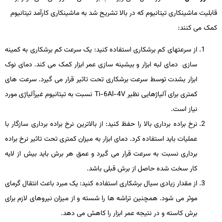
قابلیت ماشین­کاری تیتانیوم که در بالا تشریح شد به ماشین­کاری کارآمد تیتانیوم
کمک می­ کنند:
از سرعت­های کم برشکاری استفاده کنید: یک سرعت کم برشکاری به کمینه
سازی دمای لبه ابزار و بیشینه ­سازی عمر ابزار کمک می ­کند. دمای نوک
ابزار بشدت توسط سرعت برشکاری تحت تاثیر قرار می­ گیرد. سرعت­ های
کمتری برای آلیاژهایی نظیر
Ti-6Al-4V
نسبت به تیتانیوم غیرآلیاژی مورد
نیاز است.
نرخ براده برداری بالا را حفظ کنید: از بالاترین نرخ براده برداری سازگار با
عملیات باید استفاده کرد. دمای ابزار به میزان کمتری تحت تاثیر نرخ براده
برداری نسبت به سرعت قرار می­ گیرد و عمق هر برش باید بیش از لایه
کار سخت­ شده حاصل از برش قبلی باشد.
از مقدار زیادی سیال برشکاری استفاده کنید: یک مبرد باعث انتقال گرمای
موثر می­ شود. هم­چنین تراشه­ ها را شسته و از میزان نیروهای لازم برای
برش کاسته و در نتیجه عمر ابزار را کاهش می­ دهد.