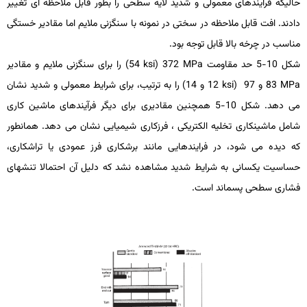
حالی­که فرایندهای معمولی و شدید لایه سطحی را بطور قابل ملاحظه ­ای تغییر
دادند. افت قابل­ ملاحظه در سختی در نمونه با سنگ­زنی ملایم اما مقادیر خستگی
مناسب در چرخه بالا قابل توجه بود.
شکل 10-5 حد مقاومت
MPa
372 (
ksi
54) را برای سنگ­زنی ملایم و مقادیر
MPa
83 و 97 (
ksi
12 و 14) را به ترتیب، برای شرایط معمولی و شدید نشان
می ­دهد. شکل 10-5 هم­چنین مقادیری برای دیگر فرآیندهای ماشین­ کاری
شامل ماشین­کاری تخلیه الکتریکی ، فرزکاری شیمیایی نشان می­ دهد. همانطور
که دیده می­ شود، در فرایندهایی مانند برشکاری فرز عمودی یا تراشکاری،
حساسیت یکسانی به شرایط شدید مشاهده نشد که دلیل آن احتمالا تنش­های
فشاری سطحی پسماند است.