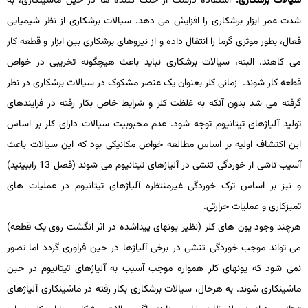
سیالات برشکاری.
استفاده درست از خنک کننده ها در حین ماشین­کاری، به
شدت عمر ابزار برشکاری را افزایش می­ دهد. سیالات برشکاری از نظر شیمیایی
فعال، بطور موثری گرما را انتقال داده و از نیروهای برشکاری بین ابزار و قطعه­ کار
می­ کاهند. البته، سیالات برشکاری نباید باعث هیچ­گونه تخریبی در خواص
قطعه­ کار شوند. زمانی کلر بعنوان یک عنصر مشکوک در سیالات برشکاری در نظر
گرفته می­ شد بدون آنکه به غلظت کلر و شرایط خاص بکار رفته در فرایندهای
تولید آلیاژهای تیتانیوم توجه شود. عدم محبوبیت سیالات دارای کلر بر اساس
این اکتشاف اولیه بر اساس مطالعه خواص مکانیکی بود که این سیالات باعث
آسیب ناشی از خوردگی تنشی در آلیاژهای تیتانیوم می ­شوند (فصل 13 راببینید)
و نیز بر اساس ترک­ خوردگی غیرمنتظره آلیاژهای تیتانیوم در عملیات­ های
تمیزکاری و عملیات­ حرارتی.
هرچند وجود یون­ های کلر (نظیر یون­های پیداشده در اثر انگشت روی یک قطعه)
می­ تواند موجب خوردگی تنشی در برخی آلیاژها در حین فراوری گردد اما تصور
نمی­ شود که یون­های کلر همواره موجب آسیب به آلیاژهای تیتانیوم در حین
ماشین­کاری شوند. به هرحال، سیالات برشکاری بکار رفته در ماشین­کاری آلیاژهای