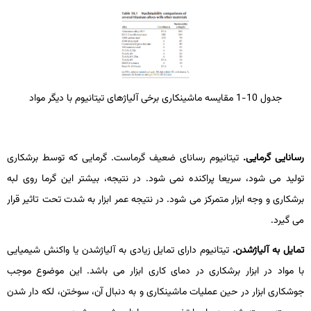
جدول 10-1 مقایسه ماشین­کاری برخی آلیاژهای تیتانیوم با دیگر مواد
رسانایی گرمایی.
تیتانیوم رسانای ضعیف گرماست. گرمایی که توسط برشکاری
تولید می­ شود، سریعا پراکنده نمی­ شود. در نتیجه، بیشتر این گرما روی لبه
برشکاری و وجه ابزار متمرکز می­ شود. در نتیجه عمر ابزار به شدت تحت تاثیر قرار
می­ گیرد.
تمایل به آلیاژشدن.
تیتانیوم دارای تمایل زیادی به آلیاژشدن یا واکنش­ شیمیایی
با مواد در ابزار برشکاری در دمای کاری ابزار می­ باشد. این موضوع موجب
جوشکاری ابزار در حین عملیات ماشین­کاری و به دنبال آن، سوختن، لکه­ دار شدن