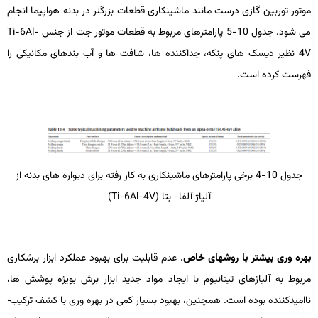
موتور توربین گازی درست مانند ماشین­کاری قطعات بزرگ­تر در بدنه هواپیما انجام
می­ شود. جدول 10-5 پارامترهای مربوط به قطعات موتور جت از جنس
Ti-6Al-
4V
نظیر دیسک ­های پنکه، جداکننده ­ها، شافت­ ها و آب بندهای مکانیکی را
فهرست کرده است.
جدول 10-4 برخی پارامترهای ماشین­­کاری به کار رفته برای دیواره­ های بدنه از
آلیاژ آلفا- بتا (
Ti-6Al-4V
)
بهره ­وری بیشتر با روش­های خاص
. عدم قابلیت برای بهبود عملکرد ابزار برشکاری
مربوط به آلیاژهای تیتانیوم با ایجاد مواد جدید ابزار برش بویژه پوشش­ ها،
ناامیدکننده بوده است. هم­چنین، بهبود بسیار کمی در بهره ­وری با کشف ترکیب­