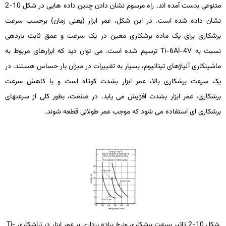
متنوعی بدست آمده ­اند. راه مرسوم نشان دادن چنین داده­ هایی در شکل 10-2
نشان داده شده است. در این شکل، عمر ابزار (یعنی زمان) برحسب سرعت
برشکاری برای یک ماده برشکاری معین در یک سرعت و عمق ثابت باردهی
نسبت به
Ti-6Al-4V
ترسیم شده است. می ­توان دید که ابزارهای مربوط به
ماشین­کاری آلیاژهای تیتانیوم، بسیار به تغییرات در میزان بار حساس هستند. در
یک سرعت برشکاری بالا، عمر ابزار بشدت کوتاه است و با کاهش سرعت
برشکاری، عمر ابزار بشدت افزایش می­ یابد. در صنعت، بطور کلی از سرعت­های
برشکاری­ ای استفاده می­ شود که موجب عمر طولانی قطعه شوند.
شکل 10-2 تاثیر سرعت برشکاری ونرخ براده برداری بر عمر ابزار در تراشکاری
Ti-