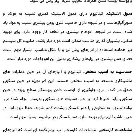
و پوسته پوسته شدن همراه با تخریب سریع ابزار برش می­ شود.
مدول الاستیک
. تیتانیوم دارای مدول الاستیک کمتری نسبت به فولاد و
سوپرآلیاژهاست و در نتیجه دارای خاصیت فنری­ بودن بیشتری نسبت به مواد یاد
شده است. در نتیجه، اعوجاج بیشتری در قطعه کار وجود دارد. برای بهبود
سفتی، پشتیبان­ گذاری مناسب ممکن است مورد نیاز باشد. صلبیت کل سیستم
نیز همانند استفاده از ابزارهای برش تیز و با شکل مناسب، بسیار مهم است.
فضای عمل بیشتری در ابزارهای برشکاری بدلیل این اعوجاجات مورد نیاز است.
حساسیت به آسیب سطحی
. تیتانیوم و آلیاژهای آن در حین عملیات­ های
ماشین­کاری مستعد به آسیب سطحی هستند. این امر بویژه در حین سنگ­زنی
صدق می­ کند. ، برای جلوگیری از، ازدست دادن پیوستگی سطح بویژه در حین
سنگ­زنی، باید احتیاط کرد زیرا حتی عملیات­ های سنگ­زنی بدرستی انجام­ شده می­
توانند منتهی به سطوحی با عمر خستگی بشدت کمتر شوند. حفظ تیزی ابزار در
حین ماشین­کاری برای بهینه ­سازی عمر خستگی در تیتانیوم، بسیار مهم است.
مشخصات کارسختی
. مشخصات کارسختی تیتانیوم بگونه­ ای است که آلیاژهای